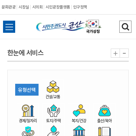
문화관광
시장실
시의회
시민광장플랫폼
인구정책
시
전
검
민
체
색
메
하
-
+
한눈에 서비스
주
뉴
기
열
권
기
도
유형선택
시
건설/교통
군
경제/일자리
토지/주택
복지/건강
출산/육아
산