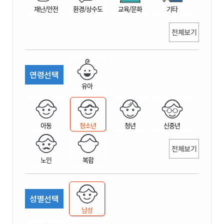
재난/안전
환경/상수도
교육/문화
기타
전체보기
연령선택
유아
아동
청소년
청년
신중년
전체보기
노인
복합
성별선택
남성