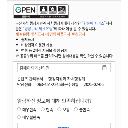
군산시청 행정지원과 자치행정계에서 제작한
"한눈에 서비스"
저작
물은
"공공누리 제 4 유형"
에 따라 이용 할 수 있습니다.
제 4 유형: 출처표시+상업적 이용금지+변경금지
출처표시
비상업적 이용만 가능
변형 등 2차적 저작물 작성 금지
※ 공공누리 마크를 클릭하시면 상세내용을 확인 하실 수 있습니다.
홈페이지 개선의견
콘텐츠 관리부서
행정지원과 자치행정계
담당전화
063-454-2245
최근수정일
2025-02-06
열람하신
정보에 대해 만족
하십니까?
매우만족
만족
보통
불만족
매우불만족