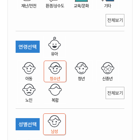
재난/안전
환경/상수도
교육/문화
기타
전체보기
연령선택
유아
아동
청소년
청년
신중년
전체보기
노인
복합
성별선택
남성