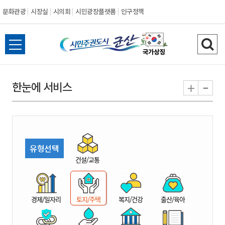
문화관광
시장실
시의회
시민광장플랫폼
인구정책
시
전
검
민
체
색
메
하
-
+
한눈에 서비스
주
뉴
기
열
권
기
도
유형선택
시
건설/교통
군
경제/일자리
토지/주택
복지/건강
출산/육아
산