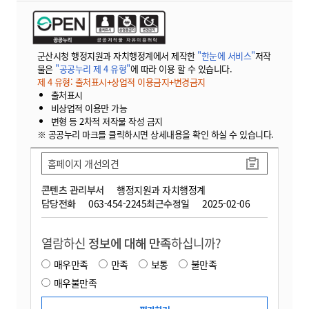
군산시청 행정지원과 자치행정계에서 제작한
"한눈에 서비스"
저작
물은
"공공누리 제 4 유형"
에 따라 이용 할 수 있습니다.
제 4 유형: 출처표시+상업적 이용금지+변경금지
출처표시
비상업적 이용만 가능
변형 등 2차적 저작물 작성 금지
※ 공공누리 마크를 클릭하시면 상세내용을 확인 하실 수 있습니다.
홈페이지 개선의견
콘텐츠 관리부서
행정지원과 자치행정계
담당전화
063-454-2245
최근수정일
2025-02-06
열람하신
정보에 대해 만족
하십니까?
매우만족
만족
보통
불만족
매우불만족