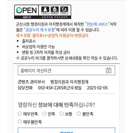
군산시청 행정지원과 자치행정계에서 제작한
"한눈에 서비스"
저작
물은
"공공누리 제 4 유형"
에 따라 이용 할 수 있습니다.
제 4 유형: 출처표시+상업적 이용금지+변경금지
출처표시
비상업적 이용만 가능
변형 등 2차적 저작물 작성 금지
※ 공공누리 마크를 클릭하시면 상세내용을 확인 하실 수 있습니다.
홈페이지 개선의견
콘텐츠 관리부서
행정지원과 자치행정계
담당전화
063-454-2245
최근수정일
2025-02-06
열람하신
정보에 대해 만족
하십니까?
매우만족
만족
보통
불만족
매우불만족