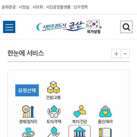
문화관광
시장실
시의회
시민광장플랫폼
인구정책
시
전
검
민
체
색
메
하
-
+
한눈에 서비스
주
뉴
기
열
권
기
도
유형선택
시
건설/교통
군
경제/일자리
토지/주택
복지/건강
출산/육아
산