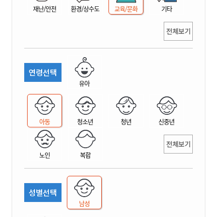
재난/안전
환경/상수도
교육/문화
기타
전체보기
연령선택
유아
아동
청소년
청년
신중년
전체보기
노인
복합
성별선택
남성