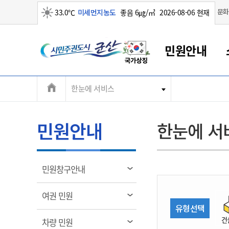
맑음
문화
33.0℃
미세먼지농도
좋음 6㎍/㎥
2026-08-06 현재
시
민원안내
민
전
한눈에 서비스
군산새만금
민원안내
소통참여
생활복지
경제산업
정보공개
군산소개
전북소개
주
군산에서 시작되는 새만금
전북특별자치도 소개
군산사랑상품권
민원창구안내
정보공개제도
복지/보건
시정알림
군산시 비전
체
권
민원이용안내
시정소식
인구정책
상품권 안내
제도안내
전북특별자치도란?
메
민원안내
한눈에 서
민원수수료
시험/채용
통합돌봄
상품권 공지사항
비공개대상정보
전북특별자치도 용어 Q&A
뉴
도
종합민원창구
보도자료
주민복지
상품권 Q&A
불복구제절차
자료실
시
아름다운 배려창구
행사안내
아동/청소년
상품권 이용규약
수수료
열
민원창구안내
홍보영상 게시판
토지정보민원창구
행사일정표
여성/가족
판매대행점 조회
정보공개서식
림
군
대표전화
대표전화
대표전화
대표전화
대표전화
대표전화
대표전화
대표전화
063-454-4000
063-454-4000
063-454-4000
063-454-4000
063-454-4000
063-454-4000
063-454-4000
063-454-4000
열
여권 민원
무인민원발급기
교육안내
노인복지
지류상품권 재고조회
림
유형선택
산
보건소식
장애인복지
부서 및 담당자 연락처
부서 및 담당자 연락처
부서 및 담당자 연락처
부서 및 담당자 연락처
부서 및 담당자 연락처
부서 및 담당자 연락처
부서 및 담당자 연락처
부서 및 담당자 연락처
건
열
차량 민원
고시공고
사회서비스(바우처)