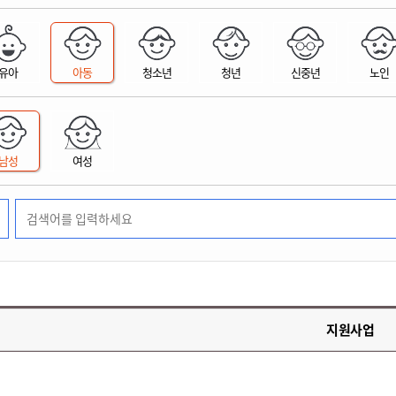
위원회 현황
공공데이터 개방
업무추진비공
군산시 무상교통
공부의 명수
정부24
위원회 명단공개
공공데이터 개방
예산/재정
법률정보
국민신문고
건설
부동산
에너지
유아
아동
청소년
청년
신중년
노인
환경
청소
위생
위원회 회의록 공개
공공데이터 수요조사
민원편람/서식
한눈에 서비스
전자가족관계등록
예산안내
조례규칙 입법예고
경제동향
도로/가로등
부동산 정보
태양광
환경선언문
청소정보
공중위생
재정공시
조례규칙 입법예고(구)
물가정보
자전거
주소/건축/지적/지리정보
가스/석유
인터넷등기소
환경기본정보
대형폐기물 배출신고
위생용품 제조업
결산보고서
법률정보 관련사이트
사회조사
조상땅찾기
국세청홈택스
남성
여성
화학물질 관리지도
공모사업
생활쓰레기 처리요령
식품위생
중기지방재정계획
사업체조
위택스
미세먼지 대응
음식물쓰레기 처리요령
문화 콘텐츠업
투자심사
통계연보
부동산통합민원
환경영향평가
폐기물 처리시설 현황
예산낭비신고
청년통계
체육
공공데이터포털
석면해체 건축물정보
보조금 부정수급 신고
주민등록
새올전자민원창구
체육시설 안내
환경오염업소 공개
공유재산
체류외국
군산시체육회
환경 관련사이트
재정용어사전
생활체육 공지
지원사업
군산시 고향사랑기부제
고향사랑기부제 소개
군산상품