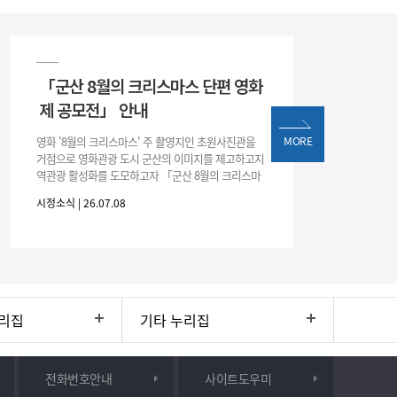
「군산 8월의 크리스마스 단편 영화
제 공모전」 안내
영화 '8월의 크리스마스' 주 촬영지인 초원사진관을
MORE
거점으로 영화관광 도시 군산의 이미지를 제고하고지
역관광 활성화를 도모하고자 「군산 8월의 크리스마
스 단편 영화제 공모전」을 다음과 같이 개최하오니
시정소식 | 26.07.08
많은 관심과 참여 바랍니다. □ 개
리집
기타 누리집
전화번호안내
사이트도우미