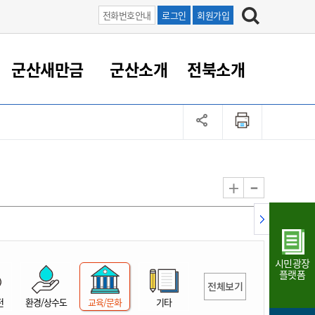
전화번호안내
로그인
회원가입
군산새만금
군산소개
전북소개
정 대응
족관계
부서/업무
RE100의 중심 새만금
도시/공원/주택
산업인프라
정책실명제
토지/건축
읍면동 안내
군산새만금 홍보 영상
조직운영6대지표
농업/축산업
도시재생
지방세
족관계
도시계획/지구단위계획
군산국가산업단지
정책실명제 안내
지방세
도시재생사업
민선8기 농업비전/발전방
공무원 정원
향
-
+
공원녹지
군산2국가산업단지
국민신청실명제안내
지방세환급금신청
도시재생(현장)지원센터
과장급이상 상위직 비율
농산물 유통
식
주택
새만금산업단지
정책실명제 중점관리 대상
지방세 상담챗봇
도시재생시설 현황
공무원 1인당 주민수
가축방역
자료실
자유무역지역
도시재생 공지/행사
현장공무원 비율
동물복지
지방산업단지
재정규모대비 인건비운영
시민광장
농공단지
실국본부수
플랫폼
전체보기
림 서비
산업단지 지도
내고장 알리미
전
환경/상수도
교육/문화
기타
구
항만/여객/공항/철도/컨벤