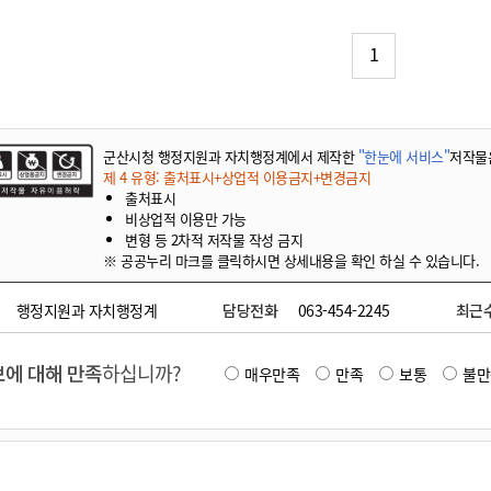
기부자 예우제
기부자 명예의 전당
1
기금사업
군산시 답례품
고향사랑기부제 소식
군산시청 행정지원과 자치행정계에서 제작한
"한눈에 서비스"
저작물
제 4 유형: 출처표시+상업적 이용금지+변경금지
출처표시
비상업적 이용만 가능
변형 등 2차적 저작물 작성 금지
※ 공공누리 마크를 클릭하시면 상세내용을 확인 하실 수 있습니다.
행정지원과 자치행정계
담당전화
063-454-2245
최근
에 대해 만족
하십니까?
매우만족
만족
보통
불만