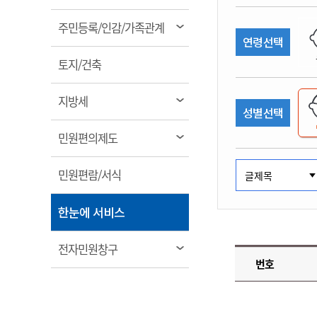
림
계약정보공개
전화번호안내
전화번호안내
전화번호안내
전화번호안내
전화번호안내
전화번호안내
전화번호안내
전화번호안내
군산시보
장사정보
열
주민등록/인감/가족관계
입찰/계약정보
연령선택
읍면동소식
주민복지 안내서
주요시책
림
수산업
찾아오시는길
찾아오시는길
찾아오시는길
찾아오시는길
찾아오시는길
찾아오시는길
찾아오시는길
찾아오시는길
용역과제
열
민원편의제도
토지/건축
웹진 열린군산
시정계획
어업현황
림
타기관소식
민원 1회방문 처리제
주요업무
수산물 안전정보
열
지방세
성별선택
어디서나 민원처리제
시정백서
림
군산수산물 소비촉진행사
상품권 구매 사용 및 관리
사전심사 청구제도
열
민원편의제도
군산 특화 수산물
림
민원인 후견인제
열
민원편람/서식
복합민원 상담예약제
림
폐업신고 원스톱서비스
열
한눈에 서비스
납세자 보호관제도
림
『안심상속』 원스톱 서비
열
전자민원창구
스
번호
림