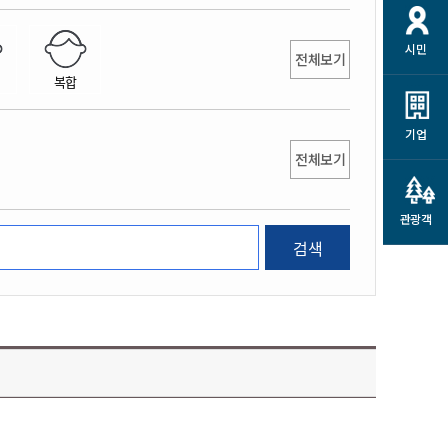
개
재정정보 공개
공공저작물
션
시민
통계정보
행정규제개혁
전체보기
소상공인 지원
복합
민방위/재난안전
시스템
행정규제개혁안내
고유가 피해지원금
민방위
규제신문고
군산사랑배달 배달의명수
기업
재난안전
전체보기
규제입증요청
카드수수료 지원
풍수해보험
사
규제정보포털
소상공인지원
재해예방
관광객
관련기관 안내
검색
군산시착한가격업소
시민대상보험
통계
영조물 배상보험
인 현황
군산시민 안전보험
군산시민 자전거보험
군산 상품
농업인안전보험 농가부담
 가이드북
금 지원사업