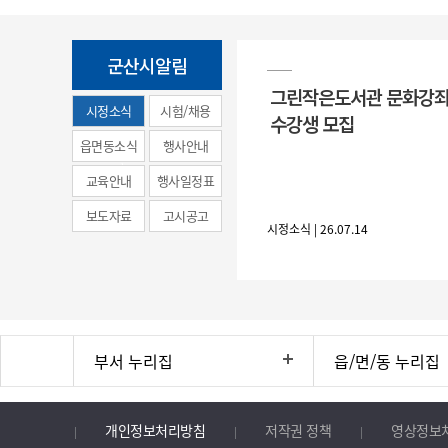
군산시알림
그린작은도서관 문화강좌
시정소식
시험/채용
수강생 모집
(municipal
읍면동소식
행사안내
news)
교육안내
행사일정표
보도자료
고시공고
시정소식 | 26.07.14
부서 누리집
읍/면/동 누리집
개인정보처리방침
저작권 정책
영상정보