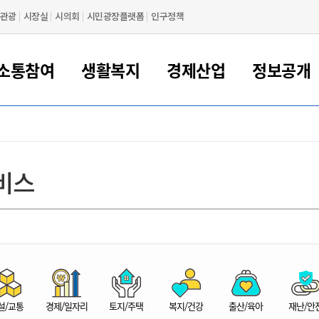
관광
시장실
시의회
시민광장플랫폼
인구정책
소통참여
생활복지
경제산업
정보공개
새만금 해양거점도시 군산
정보공개 목록/청구
시민참여서비스
여권 민원
기업지원
교육
군산시 소개
군산시 관할권 주요논리
각종 신고/민원
사전정보공표
일자리/창업
차량 민원
상하수도
시청안내
새만금 관할구역 결
주민등록/인감/가
교통안내
기업목록
인사운영
SNS소식
여권발급안내
시민광장플랫폼
교육지원
투자기업 인센티브
정보공개 목록/청구
군산 현황
차량등록사업소 안내
하수도 계획
군산시 명장
사전정보공표
청사종합안내
주민등록/인감/가
시내버스
일반기업 목록
2022년도 통계
조직도
비스
여권 서식
시장에게 바란다
평생교육
기업지원정책
군산의 역사
차량 신규/이전 등록
상수도시설
구인구직
수시공표
전화번호안내
각종서식
택시
사회적경제기업
2023년도 통계
업무
나의민원
학자금대출이자지원
경제 공지/서식
수상현황
저당권 설정/말소 등록
수질검사
청년뜰(청년센터/창업센터)
부서별 팩스번호
시외버스/고속버스
공장 검색
2024년도 통계
부서소
나도한마디
우리아이 꿈탐험 지원사업
기업애로해소SOS
자연지리특성
등록원부 열람/발급
상수도/하수도 요금
시청 오시는 길
철도/항공
2025년도 통계
부서별 
군산시사회적경제지원센터
칭찬합시다
시민정보화교육
강소연구개발특구
행정구역/행정지도
자동차 등록 서식
요금조회납부시스템
여객선
설문조사
부모학교예약시스템
자매결연/국제협력 도시
자동차 과태료 조회 및 납부
공공하수처리시설
교통 관련사이트
일자리 지원사업
자원봉사참여
군산어린이시청
군산의 상징
자동차 정기(종합)검사 기
주정차단속 문자알
일자리지원센터
설/교통
경제/일자리
토지/주택
복지/건강
출산/육아
재난/안
간조회 및 검사예약
스
전자민원창
적극행정
디지털배움터