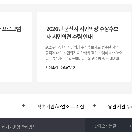
 프로그램
2026년 군산시 시민의장 수상후보
자 시민의견 수렴 안내
2026년 군산시 시민의장 수상후보자로 접수된 자의
공적에 대한 시민의견을 아래와 같이 수렴하고자 하오
니, 많은 관심 부탁드립니다. 의견수렴 링크(네이버
폼) -> 아래 주소 클릭https://naver.me/5IfLW57I
시정소식 | 26.07.12
직속기관/사업소 누리집
유관기관 누
찾아오시는길
처리기기운영·관리방침