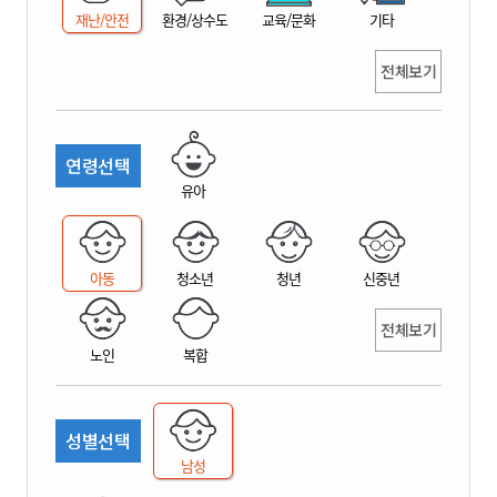
재난/안전
환경/상수도
교육/문화
기타
전체보기
연령선택
유아
아동
청소년
청년
신중년
전체보기
노인
복합
성별선택
남성