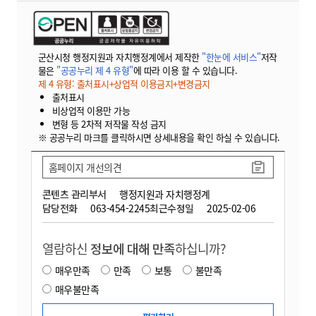
군산시청 행정지원과 자치행정계에서 제작한
"한눈에 서비스"
저작
물은
"공공누리 제 4 유형"
에 따라 이용 할 수 있습니다.
제 4 유형: 출처표시+상업적 이용금지+변경금지
출처표시
비상업적 이용만 가능
변형 등 2차적 저작물 작성 금지
※ 공공누리 마크를 클릭하시면 상세내용을 확인 하실 수 있습니다.
홈페이지 개선의견
콘텐츠 관리부서
행정지원과 자치행정계
담당전화
063-454-2245
최근수정일
2025-02-06
열람하신
정보에 대해 만족
하십니까?
매우만족
만족
보통
불만족
매우불만족