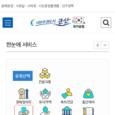
문화관광
시장실
시의회
시민광장플랫폼
인구정책
시
전
검
민
체
색
메
하
-
+
한눈에 서비스
주
뉴
기
열
권
기
도
유형선택
시
건설/교통
군
경제/일자리
토지/주택
복지/건강
출산/육아
산