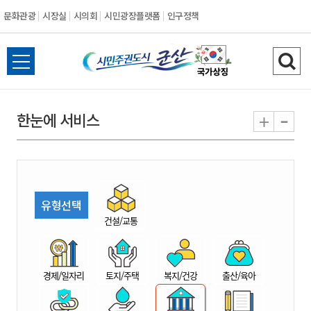
문화관광
시장실
시의회
시민광장플랫폼
인구정책
시
전
검
민
체
색
메
하
-
+
한눈에 서비스
주
뉴
기
열
권
기
도
유형선택
시
건설/교통
군
경제/일자리
토지/주택
복지/건강
출산/육아
산