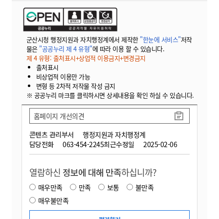
군산시청 행정지원과 자치행정계에서 제작한
"한눈에 서비스"
저작
물은
"공공누리 제 4 유형"
에 따라 이용 할 수 있습니다.
제 4 유형: 출처표시+상업적 이용금지+변경금지
출처표시
비상업적 이용만 가능
변형 등 2차적 저작물 작성 금지
※ 공공누리 마크를 클릭하시면 상세내용을 확인 하실 수 있습니다.
홈페이지 개선의견
콘텐츠 관리부서
행정지원과 자치행정계
담당전화
063-454-2245
최근수정일
2025-02-06
열람하신
정보에 대해 만족
하십니까?
매우만족
만족
보통
불만족
매우불만족