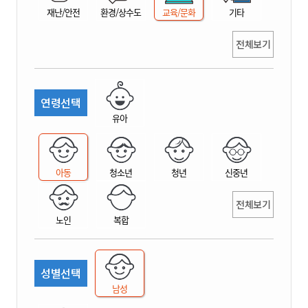
재난/안전
환경/상수도
교육/문화
기타
전체보기
연령선택
유아
아동
청소년
청년
신중년
전체보기
노인
복합
성별선택
남성