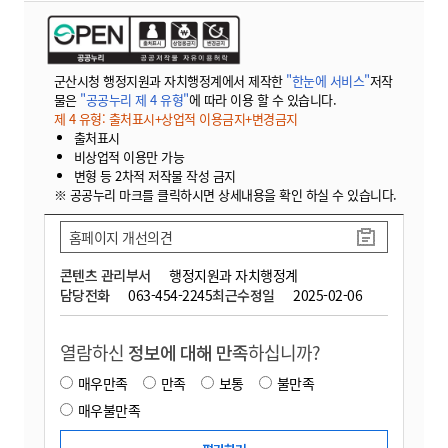
군산시청 행정지원과 자치행정계에서 제작한
"한눈에 서비스"
저작
물은
"공공누리 제 4 유형"
에 따라 이용 할 수 있습니다.
제 4 유형: 출처표시+상업적 이용금지+변경금지
출처표시
비상업적 이용만 가능
변형 등 2차적 저작물 작성 금지
※ 공공누리 마크를 클릭하시면 상세내용을 확인 하실 수 있습니다.
홈페이지 개선의견
콘텐츠 관리부서
행정지원과 자치행정계
담당전화
063-454-2245
최근수정일
2025-02-06
열람하신
정보에 대해 만족
하십니까?
매우만족
만족
보통
불만족
매우불만족