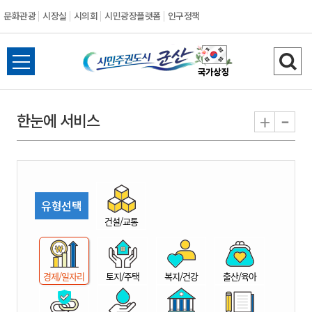
문화관광
시장실
시의회
시민광장플랫폼
인구정책
시
전
검
민
체
색
메
하
-
+
한눈에 서비스
주
뉴
기
열
권
기
도
유형선택
시
건설/교통
군
경제/일자리
토지/주택
복지/건강
출산/육아
산