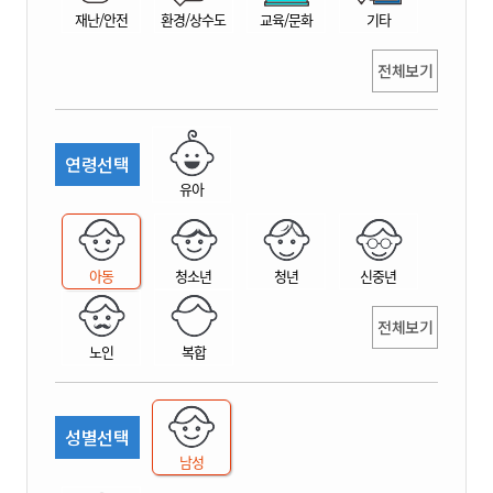
재난/안전
환경/상수도
교육/문화
기타
전체보기
연령선택
유아
아동
청소년
청년
신중년
전체보기
노인
복합
성별선택
남성