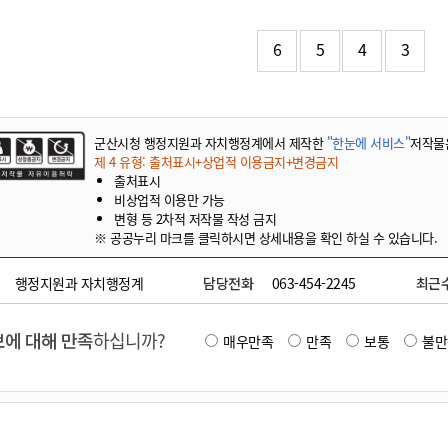
기부자 예우제
기부자 명예의 전당
6
5
4
3
기금사업
군산시 답례품
고향사랑기부제 소식
군산시청 행정지원과 자치행정계에서 제작한
"한눈에 서비스"
저작물
제 4 유형: 출처표시+상업적 이용금지+변경금지
출처표시
비상업적 이용만 가능
변형 등 2차적 저작물 작성 금지
※ 공공누리 마크를 클릭하시면 상세내용을 확인 하실 수 있습니다.
행정지원과 자치행정계
담당전화
063-454-2245
최근
에 대해 만족
하십니까?
매우만족
만족
보통
불만