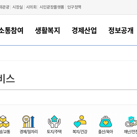
화관광
시장실
시의회
시민광장플랫폼
인구정책
소통참여
생활복지
경제산업
정보공개
새만금 해양거점도시 군산
정보공개 목록/청구
시민참여서비스
여권 민원
기업지원
교육
군산시 소개
군산시 관할권 주요논리
각종 신고/민원
사전정보공표
일자리/창업
차량 민원
상하수도
시청안내
새만금 관할구역 결
주민등록/인감/가
교통안내
기업목록
인사운영
SNS소식
여권발급안내
시민광장플랫폼
교육지원
투자기업 인센티브
정보공개 목록/청구
군산 현황
차량등록사업소 안내
하수도 계획
군산시 명장
사전정보공표
청사종합안내
주민등록/인감/가
시내버스
일반기업 목록
2022년도 통계
조직도
비스
여권 서식
시장에게 바란다
평생교육
기업지원정책
군산의 역사
차량 신규/이전 등록
상수도시설
구인구직
수시공표
전화번호안내
각종서식
택시
사회적경제기업
2023년도 통계
업무
나의민원
학자금대출이자지원
경제 공지/서식
수상현황
저당권 설정/말소 등록
수질검사
청년뜰(청년센터/창업센터)
부서별 팩스번호
시외버스/고속버스
공장 검색
2024년도 통계
부서소
나도한마디
우리아이 꿈탐험 지원사업
기업애로해소SOS
자연지리특성
등록원부 열람/발급
상수도/하수도 요금
시청 오시는 길
철도/항공
2025년도 통계
부서별 
군산시사회적경제지원센터
칭찬합시다
시민정보화교육
강소연구개발특구
행정구역/행정지도
자동차 등록 서식
요금조회납부시스템
여객선
설문조사
부모학교예약시스템
자매결연/국제협력 도시
자동차 과태료 조회 및 납부
공공하수처리시설
교통 관련사이트
일자리 지원사업
자원봉사참여
군산어린이시청
군산의 상징
자동차 정기(종합)검사 기
주정차단속 문자알
일자리지원센터
설/교통
경제/일자리
토지/주택
복지/건강
출산/육아
재난/안
간조회 및 검사예약
스
전자민원창
적극행정
디지털배움터