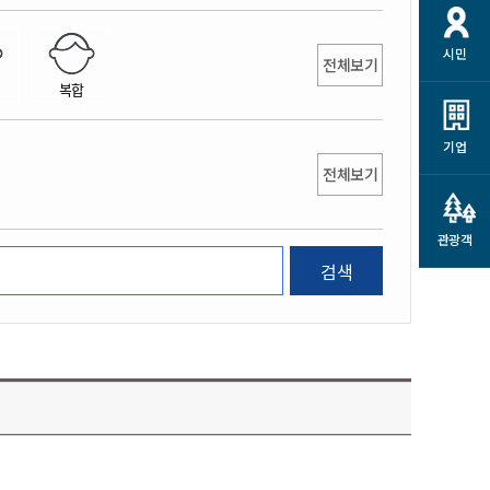
개
재정정보 공개
공공저작물
션
시민
통계정보
행정규제개혁
전체보기
소상공인 지원
복합
민방위/재난안전
시스템
행정규제개혁안내
고유가 피해지원금
민방위
규제신문고
군산사랑배달 배달의명수
기업
재난안전
전체보기
규제입증요청
카드수수료 지원
풍수해보험
사
규제정보포털
소상공인지원
재해예방
관광객
관련기관 안내
검색
군산시착한가격업소
시민대상보험
통계
영조물 배상보험
인 현황
군산시민 안전보험
군산시민 자전거보험
군산 상품
농업인안전보험 농가부담
 가이드북
금 지원사업