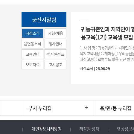
군산시알림
귀농귀촌인과 지역민이 
시정소식
시험/채용
용교육(1기) 교육생 모집
(municipal
읍면동소식
행사안내
1. 사 업 명 : 귀농귀촌인과 지역민
news)
육2. 교육내용 : 2개과정○ 우리농산물
교육안내
행사일정표
과정(20명) : 로컬푸드 활용 당근 쌀
보도자료
고시공고
○ 농촌주택 생활공예 과정(20명) : 
시정소식 | 26.06.29
등을
부서 누리집
읍/면/동 누리집
개인정보처리방침
저작권 정책
영상정보