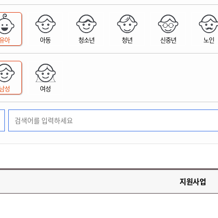
위원회 현황
공공데이터 개방
업무추진비공
군산시 무상교통
공부의 명수
정부24
위원회 명단공개
공공데이터 개방
예산/재정
법률정보
국민신문고
건설
부동산
에너지
유아
아동
청소년
청년
신중년
노인
환경
청소
위생
위원회 회의록 공개
공공데이터 수요조사
민원편람/서식
한눈에 서비스
전자가족관계등록
예산안내
조례규칙 입법예고
경제동향
도로/가로등
부동산 정보
태양광
환경선언문
청소정보
공중위생
재정공시
조례규칙 입법예고(구)
물가정보
자전거
주소/건축/지적/지리정보
가스/석유
인터넷등기소
환경기본정보
대형폐기물 배출신고
위생용품 제조업
결산보고서
법률정보 관련사이트
사회조사
조상땅찾기
국세청홈택스
남성
여성
화학물질 관리지도
공모사업
생활쓰레기 처리요령
식품위생
중기지방재정계획
사업체조
위택스
미세먼지 대응
음식물쓰레기 처리요령
문화 콘텐츠업
투자심사
통계연보
부동산통합민원
환경영향평가
폐기물 처리시설 현황
예산낭비신고
청년통계
체육
공공데이터포털
석면해체 건축물정보
보조금 부정수급 신고
주민등록
새올전자민원창구
체육시설 안내
환경오염업소 공개
공유재산
체류외국
군산시체육회
환경 관련사이트
재정용어사전
생활체육 공지
지원사업
군산시 고향사랑기부제
고향사랑기부제 소개
군산상품