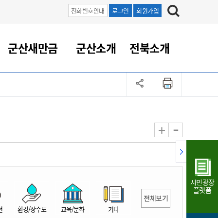
전화번호안내
로그인
회원가입
군산새만금
군산소개
전북소개
정 대응
족관계
부서/업무
RE100의 중심 새만금
도시/공원/주택
산업인프라
정책실명제
토지/건축
읍면동 안내
군산새만금 홍보 영상
조직운영6대지표
농업/축산업
도시재생
지방세
족관계
도시계획/지구단위계획
군산국가산업단지
정책실명제 안내
지방세
도시재생사업
민선8기 농업비전/발전방
공무원 정원
향
-
+
공원녹지
군산2국가산업단지
국민신청실명제안내
지방세환급금신청
도시재생(현장)지원센터
과장급이상 상위직 비율
농산물 유통
식
주택
새만금산업단지
정책실명제 중점관리 대상
지방세 상담챗봇
도시재생시설 현황
공무원 1인당 주민수
가축방역
자료실
자유무역지역
도시재생 공지/행사
현장공무원 비율
동물복지
지방산업단지
재정규모대비 인건비운영
시민광장
농공단지
실국본부수
플랫폼
전체보기
림 서비
산업단지 지도
내고장 알리미
전
환경/상수도
교육/문화
기타
구
항만/여객/공항/철도/컨벤