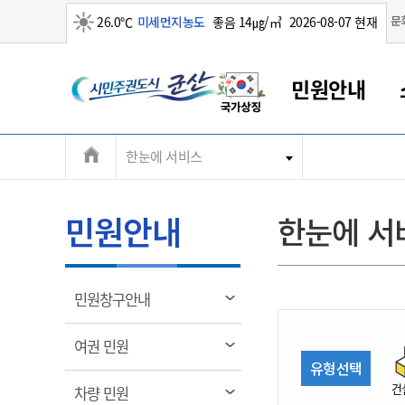
맑음
문
26.0℃
미세먼지농도
좋음 14㎍/㎥
2026-08-07 현재
시
민원안내
민
전
한눈에 서비스
군산새만금
민원안내
소통참여
생활복지
경제산업
정보공개
군산소개
전북소개
주
군산에서 시작되는 새만금
전북특별자치도 소개
군산사랑상품권
민원창구안내
정보공개제도
복지/보건
시정알림
군산시 비전
체
권
민원이용안내
시정소식
인구정책
상품권 안내
제도안내
전북특별자치도란?
메
민원안내
한눈에 서
민원수수료
시험/채용
통합돌봄
상품권 공지사항
비공개대상정보
전북특별자치도 용어 Q&A
뉴
도
종합민원창구
보도자료
주민복지
상품권 Q&A
불복구제절차
자료실
시
아름다운 배려창구
행사안내
아동/청소년
상품권 이용규약
수수료
열
민원창구안내
홍보영상 게시판
토지정보민원창구
행사일정표
여성/가족
판매대행점 조회
정보공개서식
림
군
대표전화
대표전화
대표전화
대표전화
대표전화
대표전화
대표전화
대표전화
063-454-4000
063-454-4000
063-454-4000
063-454-4000
063-454-4000
063-454-4000
063-454-4000
063-454-4000
열
여권 민원
무인민원발급기
교육안내
노인복지
지류상품권 재고조회
림
유형선택
산
보건소식
장애인복지
부서 및 담당자 연락처
부서 및 담당자 연락처
부서 및 담당자 연락처
부서 및 담당자 연락처
부서 및 담당자 연락처
부서 및 담당자 연락처
부서 및 담당자 연락처
부서 및 담당자 연락처
건
열
차량 민원
고시공고
사회서비스(바우처)