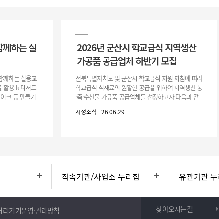
함께하는 실
2026년 군산시 학교급식 지역생산
가공품 공급업체 하반기 모집
이 함께하는 실용교
전북특별자치도 및 군산시 학교급식 지원 지침에 따라
 활용 k-디저트
학교급식 식재료의 원활한 공급을 위하여 지역생산 농
 케이크 등 만들기
·축·수산물 가공품 공급업체를 선정하고자 다음과 같
터프팅, 라탄공예
이 공고합니다. 1. 모집공고 가. 공고개요 ○ 공 고 명 :
시정소식 | 26.06.29
2026년 군산시
직속기관/사업소 누리집
유관기관 누
찾아오시는길
처리기기운영·관리방침