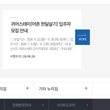
귀어스테이(어촌 한달살기) 입주자
모집 안내
○ 모집기간 : 2026. 6. 22.(월) ~ 6. 30.(화) 18:00 ○ 입
MORE
주기간 : 2026. 7. 6.(월) ~ 8. 2.(화) 28일(4주)○ 대 상 :
신시도 귀어스테이 2가구(301호, 302호)○ 주요내용 :
귀어
시정소식 | 26.06.24
리집
기타 누리집
전화번호안내
사이트도우미