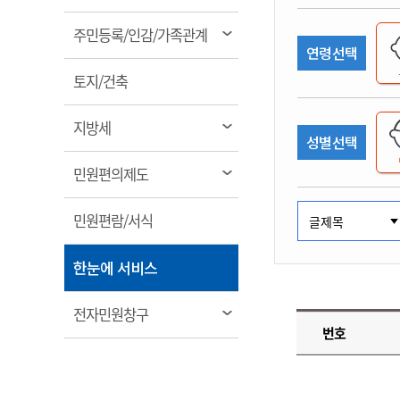
림
계약정보공개
전화번호안내
전화번호안내
전화번호안내
전화번호안내
전화번호안내
전화번호안내
전화번호안내
전화번호안내
군산시보
장사정보
열
주민등록/인감/가족관계
입찰/계약정보
연령선택
읍면동소식
주민복지 안내서
주요시책
림
수산업
찾아오시는길
찾아오시는길
찾아오시는길
찾아오시는길
찾아오시는길
찾아오시는길
찾아오시는길
찾아오시는길
용역과제
열
민원편의제도
토지/건축
웹진 열린군산
시정계획
어업현황
림
타기관소식
민원 1회방문 처리제
주요업무
수산물 안전정보
열
지방세
성별선택
어디서나 민원처리제
시정백서
림
군산수산물 소비촉진행사
상품권 구매 사용 및 관리
사전심사 청구제도
열
민원편의제도
군산 특화 수산물
림
민원인 후견인제
열
민원편람/서식
복합민원 상담예약제
림
폐업신고 원스톱서비스
열
한눈에 서비스
납세자 보호관제도
림
『안심상속』 원스톱 서비
열
전자민원창구
스
번호
림