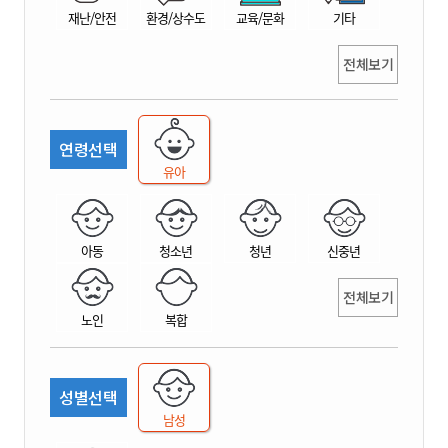
재난/안전
환경/상수도
교육/문화
기타
전체보기
연령선택
유아
아동
청소년
청년
신중년
전체보기
노인
복합
성별선택
남성