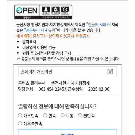
군산시청 행정지원과 자치행정계에서 제작한
"한눈에 서비스"
저작
물은
"공공누리 제 4 유형"
에 따라 이용 할 수 있습니다.
제 4 유형: 출처표시+상업적 이용금지+변경금지
출처표시
비상업적 이용만 가능
변형 등 2차적 저작물 작성 금지
※ 공공누리 마크를 클릭하시면 상세내용을 확인 하실 수 있습니다.
홈페이지 개선의견
콘텐츠 관리부서
행정지원과 자치행정계
담당전화
063-454-2245
최근수정일
2025-02-06
열람하신
정보에 대해 만족
하십니까?
매우만족
만족
보통
불만족
매우불만족