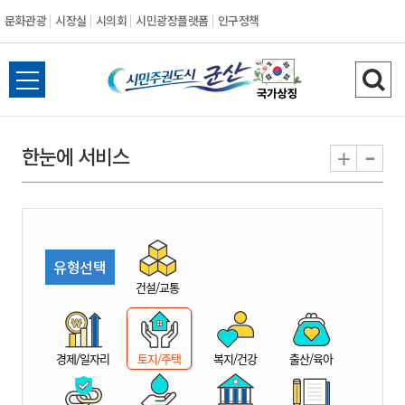
문화관광
시장실
시의회
시민광장플랫폼
인구정책
시
전
검
민
체
색
메
하
-
+
한눈에 서비스
주
뉴
기
열
권
기
도
유형선택
시
건설/교통
군
경제/일자리
토지/주택
복지/건강
출산/육아
산