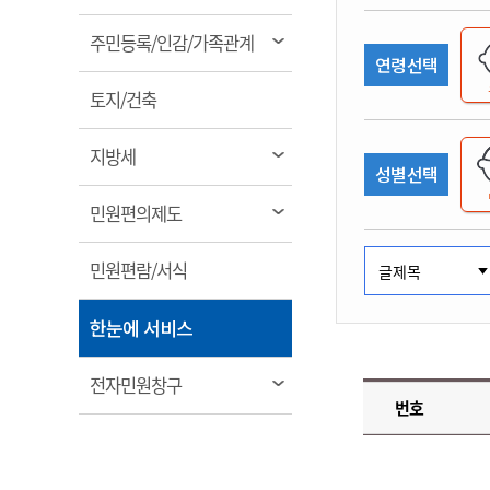
림
계약정보공개
전화번호안내
전화번호안내
전화번호안내
전화번호안내
전화번호안내
전화번호안내
전화번호안내
전화번호안내
군산시보
장사정보
열
주민등록/인감/가족관계
입찰/계약정보
연령선택
읍면동소식
주민복지 안내서
주요시책
림
수산업
찾아오시는길
찾아오시는길
찾아오시는길
찾아오시는길
찾아오시는길
찾아오시는길
찾아오시는길
찾아오시는길
용역과제
열
민원편의제도
토지/건축
웹진 열린군산
시정계획
어업현황
림
타기관소식
민원 1회방문 처리제
주요업무
수산물 안전정보
열
지방세
성별선택
어디서나 민원처리제
시정백서
림
군산수산물 소비촉진행사
상품권 구매 사용 및 관리
사전심사 청구제도
열
민원편의제도
군산 특화 수산물
림
민원인 후견인제
열
민원편람/서식
복합민원 상담예약제
림
폐업신고 원스톱서비스
열
한눈에 서비스
납세자 보호관제도
림
『안심상속』 원스톱 서비
열
전자민원창구
스
번호
림