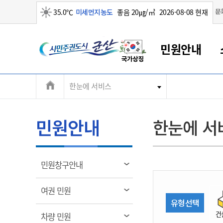
맑음
문
35.0℃
미세먼지농도
좋음 20㎍/㎥
2026-08-08 현재
시
민원안내
민
전
한눈에 서비스
군산새만금
민원안내
소통참여
생활복지
경제산업
정보공개
군산소개
전북소개
주
군산에서 시작되는 새만금
전북특별자치도 소개
군산사랑상품권
민원창구안내
정보공개제도
복지/보건
시정알림
군산시 비전
체
권
민원이용안내
시정소식
인구정책
상품권 안내
제도안내
전북특별자치도란?
메
민원안내
한눈에 서
민원수수료
시험/채용
통합돌봄
상품권 공지사항
비공개대상정보
전북특별자치도 용어 Q&A
뉴
도
종합민원창구
보도자료
주민복지
상품권 Q&A
불복구제절차
자료실
시
아름다운 배려창구
행사안내
아동/청소년
상품권 이용규약
수수료
열
민원창구안내
홍보영상 게시판
토지정보민원창구
행사일정표
여성/가족
판매대행점 조회
정보공개서식
림
군
대표전화
대표전화
대표전화
대표전화
대표전화
대표전화
대표전화
대표전화
063-454-4000
063-454-4000
063-454-4000
063-454-4000
063-454-4000
063-454-4000
063-454-4000
063-454-4000
열
여권 민원
무인민원발급기
교육안내
노인복지
지류상품권 재고조회
림
유형선택
산
보건소식
장애인복지
부서 및 담당자 연락처
부서 및 담당자 연락처
부서 및 담당자 연락처
부서 및 담당자 연락처
부서 및 담당자 연락처
부서 및 담당자 연락처
부서 및 담당자 연락처
부서 및 담당자 연락처
건
열
차량 민원
고시공고
사회서비스(바우처)