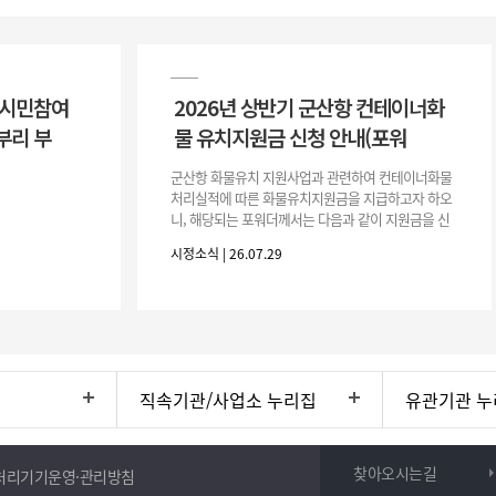
 시민참여
2026년 상반기 군산항 컨테이너화
부리 부
물 유치지원금 신청 안내(포워
군산항 화물유치 지원사업과 관련하여 컨테이너화물
처리실적에 따른 화물유치지원금을 지급하고자 하오
니, 해당되는 포워더께서는 다음과 같이 지원금을 신
청하시기 바랍니다. 1. 해당기간 : ‘25. 11. 1. ~ '26. 4.
시정소식 | 26.07.29
30.(6개
직속기관/사업소 누리집
유관기관 누
찾아오시는길
처리기기운영·관리방침