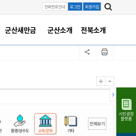
전화번호안내
로그인
회원가입
군산새만금
군산소개
전북소개
정 대응
족관계
부서/업무
RE100의 중심 새만금
도시/공원/주택
산업인프라
정책실명제
토지/건축
읍면동 안내
군산새만금 홍보 영상
조직운영6대지표
농업/축산업
도시재생
지방세
족관계
도시계획/지구단위계획
군산국가산업단지
정책실명제 안내
지방세
도시재생사업
민선8기 농업비전/발전방
공무원 정원
향
-
+
공원녹지
군산2국가산업단지
국민신청실명제안내
지방세환급금신청
도시재생(현장)지원센터
과장급이상 상위직 비율
농산물 유통
식
주택
새만금산업단지
정책실명제 중점관리 대상
지방세 상담챗봇
도시재생시설 현황
공무원 1인당 주민수
가축방역
자료실
자유무역지역
도시재생 공지/행사
현장공무원 비율
동물복지
지방산업단지
재정규모대비 인건비운영
시민광장
농공단지
실국본부수
플랫폼
전체보기
림 서비
산업단지 지도
내고장 알리미
전
환경/상수도
교육/문화
기타
구
항만/여객/공항/철도/컨벤