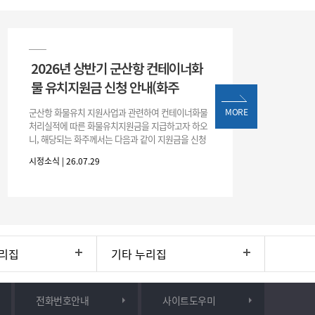
2026년 상반기 군산항 컨테이너화
물 유치지원금 신청 안내(화주
군산항 화물유치 지원사업과 관련하여 컨테이너화물
MORE
처리실적에 따른 화물유치지원금을 지급하고자 하오
니, 해당되는 화주께서는 다음과 같이 지원금을 신청
하시기 바랍니다. 1. 해당기간 : ‘25. 11. 1. ~ '26. 4. 30.
시정소식 | 26.07.29
(6개월
리집
기타 누리집
전화번호안내
사이트도우미