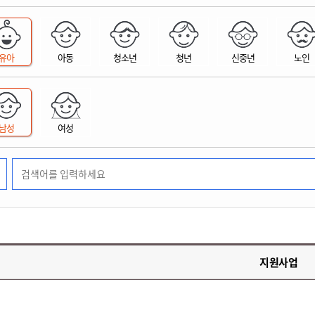
위원회 현황
공공데이터 개방
업무추진비공
군산시 무상교통
공부의 명수
정부24
위원회 명단공개
공공데이터 개방
예산/재정
법률정보
국민신문고
건설
부동산
에너지
유아
아동
청소년
청년
신중년
노인
환경
청소
위생
위원회 회의록 공개
공공데이터 수요조사
민원편람/서식
한눈에 서비스
전자가족관계등록
예산안내
조례규칙 입법예고
경제동향
도로/가로등
부동산 정보
태양광
환경선언문
청소정보
공중위생
재정공시
조례규칙 입법예고(구)
물가정보
자전거
주소/건축/지적/지리정보
가스/석유
인터넷등기소
환경기본정보
대형폐기물 배출신고
위생용품 제조업
결산보고서
법률정보 관련사이트
사회조사
조상땅찾기
국세청홈택스
남성
여성
화학물질 관리지도
공모사업
생활쓰레기 처리요령
식품위생
중기지방재정계획
사업체조
위택스
미세먼지 대응
음식물쓰레기 처리요령
문화 콘텐츠업
투자심사
통계연보
부동산통합민원
환경영향평가
폐기물 처리시설 현황
예산낭비신고
청년통계
체육
공공데이터포털
석면해체 건축물정보
보조금 부정수급 신고
주민등록
새올전자민원창구
체육시설 안내
환경오염업소 공개
공유재산
체류외국
군산시체육회
환경 관련사이트
재정용어사전
생활체육 공지
지원사업
군산시 고향사랑기부제
고향사랑기부제 소개
군산상품