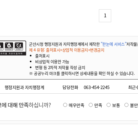
기부자 예우제
기부자 명예의 전당
1
기금사업
군산시 답례품
고향사랑기부제 소식
군산시청 행정지원과 자치행정계에서 제작한
"한눈에 서비스"
저작물
제 4 유형: 출처표시+상업적 이용금지+변경금지
출처표시
비상업적 이용만 가능
변형 등 2차적 저작물 작성 금지
※ 공공누리 마크를 클릭하시면 상세내용을 확인 하실 수 있습니다.
행정지원과 자치행정계
담당전화
063-454-2245
최근
에 대해 만족
하십니까?
매우만족
만족
보통
불만