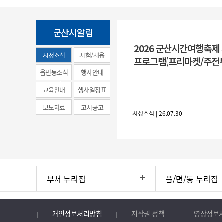
군산시알림
2026 군산시간여행축제
시정소식
시험/채용
프로그램(프리마켓/주전
(municipal
읍면동소식
행사안내
news)
교육안내
행사일정표
보도자료
고시공고
시정소식 | 26.07.30
부서 누리집
읍/면/동 누리집
개인정보처리방침
저작권 정책
영상정보