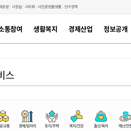
화관광
시장실
시의회
시민광장플랫폼
인구정책
소통참여
생활복지
경제산업
정보공개
새만금 해양거점도시 군산
정보공개 목록/청구
시민참여서비스
여권 민원
기업지원
교육
군산시 소개
군산시 관할권 주요논리
각종 신고/민원
사전정보공표
일자리/창업
차량 민원
상하수도
시청안내
새만금 관할구역 결
주민등록/인감/가
교통안내
기업목록
인사운영
SNS소식
여권발급안내
시민광장플랫폼
교육지원
투자기업 인센티브
정보공개 목록/청구
군산 현황
차량등록사업소 안내
하수도 계획
군산시 명장
사전정보공표
청사종합안내
주민등록/인감/가
시내버스
일반기업 목록
2022년도 통계
조직도
비스
여권 서식
시장에게 바란다
평생교육
기업지원정책
군산의 역사
차량 신규/이전 등록
상수도시설
구인구직
수시공표
전화번호안내
각종서식
택시
사회적경제기업
2023년도 통계
업무
나의민원
학자금대출이자지원
경제 공지/서식
수상현황
저당권 설정/말소 등록
수질검사
청년뜰(청년센터/창업센터)
부서별 팩스번호
시외버스/고속버스
공장 검색
2024년도 통계
부서소
나도한마디
우리아이 꿈탐험 지원사업
기업애로해소SOS
자연지리특성
등록원부 열람/발급
상수도/하수도 요금
시청 오시는 길
철도/항공
2025년도 통계
부서별 
군산시사회적경제지원센터
칭찬합시다
시민정보화교육
강소연구개발특구
행정구역/행정지도
자동차 등록 서식
요금조회납부시스템
여객선
설문조사
부모학교예약시스템
자매결연/국제협력 도시
자동차 과태료 조회 및 납부
공공하수처리시설
교통 관련사이트
일자리 지원사업
자원봉사참여
군산어린이시청
군산의 상징
자동차 정기(종합)검사 기
주정차단속 문자알
일자리지원센터
설/교통
경제/일자리
토지/주택
복지/건강
출산/육아
재난/안
간조회 및 검사예약
스
전자민원창
적극행정
디지털배움터