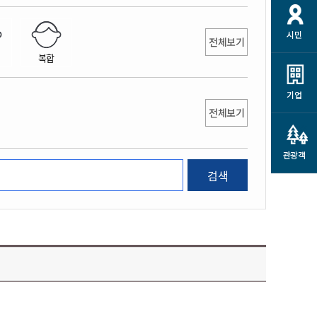
개
재정정보 공개
공공저작물
션
시민
통계정보
행정규제개혁
전체보기
소상공인 지원
복합
민방위/재난안전
시스템
행정규제개혁안내
고유가 피해지원금
민방위
규제신문고
군산사랑배달 배달의명수
기업
재난안전
전체보기
규제입증요청
카드수수료 지원
풍수해보험
사
규제정보포털
소상공인지원
재해예방
관광객
관련기관 안내
검색
군산시착한가격업소
시민대상보험
통계
영조물 배상보험
인 현황
군산시민 안전보험
군산시민 자전거보험
군산 상품
농업인안전보험 농가부담
 가이드북
금 지원사업