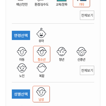
재난/안전
환경/상수도
교육/문화
기타
전체보기
연령선택
유아
아동
청소년
청년
신중년
전체보기
노인
복합
성별선택
남성