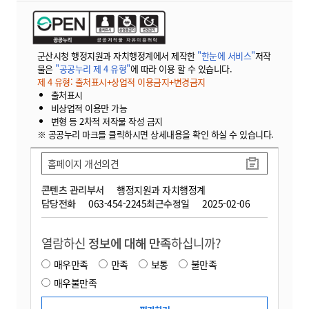
군산시청 행정지원과 자치행정계에서 제작한
"한눈에 서비스"
저작
물은
"공공누리 제 4 유형"
에 따라 이용 할 수 있습니다.
제 4 유형: 출처표시+상업적 이용금지+변경금지
출처표시
비상업적 이용만 가능
변형 등 2차적 저작물 작성 금지
※ 공공누리 마크를 클릭하시면 상세내용을 확인 하실 수 있습니다.
홈페이지 개선의견
콘텐츠 관리부서
행정지원과 자치행정계
담당전화
063-454-2245
최근수정일
2025-02-06
열람하신
정보에 대해 만족
하십니까?
매우만족
만족
보통
불만족
매우불만족