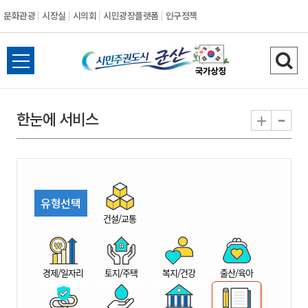
문화관광
시장실
시의회
시민광장플랫폼
인구정책
시
전
검
민
체
색
메
하
-
+
한눈에 서비스
주
뉴
기
열
권
기
도
유형선택
시
건설/교통
군
경제/일자리
토지/주택
복지/건강
출산/육아
산