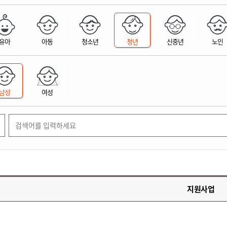
위원회 현황
공공데이터 개방
업무추진비공
군산시 무상교통
공부의 명수
정부24
위원회 명단공개
공공데이터 개방
예산/재정
법률정보
국민신문고
건설
부동산
에너지
유아
아동
청소년
청년
신중년
노인
환경
청소
위생
위원회 회의록 공개
공공데이터 수요조사
민원편람/서식
한눈에 서비스
전자가족관계등록
예산안내
조례규칙 입법예고
경제동향
도로/가로등
부동산 정보
태양광
환경선언문
청소정보
공중위생
재정공시
조례규칙 입법예고(구)
물가정보
자전거
주소/건축/지적/지리정보
가스/석유
인터넷등기소
환경기본정보
대형폐기물 배출신고
위생용품 제조업
결산보고서
법률정보 관련사이트
사회조사
조상땅찾기
국세청홈택스
남성
여성
화학물질 관리지도
공모사업
생활쓰레기 처리요령
식품위생
중기지방재정계획
사업체조
위택스
미세먼지 대응
음식물쓰레기 처리요령
문화 콘텐츠업
투자심사
통계연보
부동산통합민원
환경영향평가
폐기물 처리시설 현황
예산낭비신고
청년통계
체육
공공데이터포털
석면해체 건축물정보
보조금 부정수급 신고
주민등록
새올전자민원창구
체육시설 안내
환경오염업소 공개
공유재산
체류외국
군산시체육회
환경 관련사이트
재정용어사전
생활체육 공지
지원사업
군산시 고향사랑기부제
고향사랑기부제 소개
군산상품