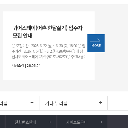
귀어스테이(어촌 한달살기) 입주자
모집 안내
○ 모집기간 : 2026. 6. 22.(월) ~ 6. 30.(화) 18:00 ○ 입
MORE
주기간 : 2026. 7. 6.(월) ~ 8. 2.(화) 28일(4주)○ 대 상 :
신시도 귀어스테이 2가구(301호, 302호)○ 주요내용 :
귀어
시정소식 | 26.06.24
리집
기타 누리집
전화번호안내
사이트도우미