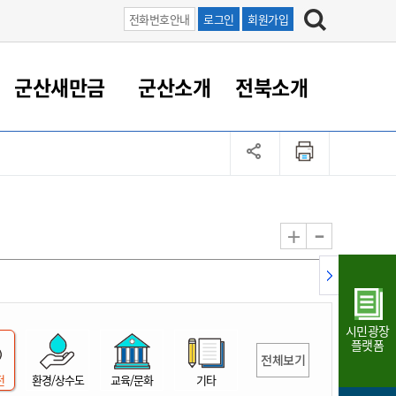
전화번호안내
로그인
회원가입
군산새만금
군산소개
전북소개
정 대응
족관계
부서/업무
RE100의 중심 새만금
도시/공원/주택
산업인프라
정책실명제
토지/건축
읍면동 안내
군산새만금 홍보 영상
조직운영6대지표
농업/축산업
도시재생
지방세
족관계
도시계획/지구단위계획
군산국가산업단지
정책실명제 안내
지방세
도시재생사업
민선8기 농업비전/발전방
공무원 정원
향
-
+
공원녹지
군산2국가산업단지
국민신청실명제안내
지방세환급금신청
도시재생(현장)지원센터
과장급이상 상위직 비율
농산물 유통
식
주택
새만금산업단지
정책실명제 중점관리 대상
지방세 상담챗봇
도시재생시설 현황
공무원 1인당 주민수
가축방역
자료실
자유무역지역
도시재생 공지/행사
현장공무원 비율
동물복지
지방산업단지
재정규모대비 인건비운영
시민광장
농공단지
실국본부수
플랫폼
전체보기
림 서비
산업단지 지도
내고장 알리미
전
환경/상수도
교육/문화
기타
구
항만/여객/공항/철도/컨벤