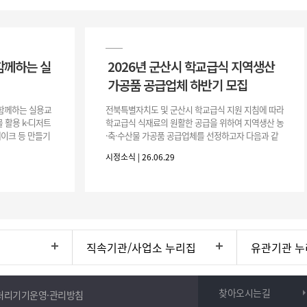
함께하는 실
2026년 군산시 학교급식 지역생산
가공품 공급업체 하반기 모집
이 함께하는 실용교
전북특별자치도 및 군산시 학교급식 지원 지침에 따라
 활용 k-디저트
학교급식 식재료의 원활한 공급을 위하여 지역생산 농
 케이크 등 만들기
·축·수산물 가공품 공급업체를 선정하고자 다음과 같
터프팅, 라탄공예
이 공고합니다. 1. 모집공고 가. 공고개요 ○ 공 고 명 :
시정소식 | 26.06.29
2026년 군산시
직속기관/사업소 누리집
유관기관 누
찾아오시는길
처리기기운영·관리방침