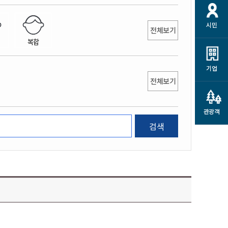
개
재정정보 공개
공공저작물
션
시민
통계정보
행정규제개혁
전체보기
소상공인 지원
복합
민방위/재난안전
시스템
행정규제개혁안내
고유가 피해지원금
민방위
규제신문고
군산사랑배달 배달의명수
기업
재난안전
전체보기
규제입증요청
카드수수료 지원
풍수해보험
사
규제정보포털
소상공인지원
재해예방
관광객
관련기관 안내
검색
군산시착한가격업소
시민대상보험
통계
영조물 배상보험
인 현황
군산시민 안전보험
군산시민 자전거보험
군산 상품
농업인안전보험 농가부담
 가이드북
금 지원사업