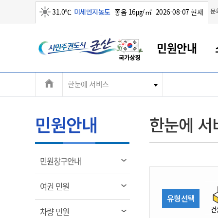
맑음
문
31.0℃
미세먼지농도
좋음 16㎍/㎥
2026-08-07 현재
시
민원안내
민
전
한눈에 서비스
군산새만금
민원안내
소통참여
생활복지
경제산업
정보공개
군산소개
전북소개
주
군산에서 시작되는 새만금
전북특별자치도 소개
군산사랑상품권
민원창구안내
정보공개제도
복지/보건
시정알림
군산시 비전
체
권
민원이용안내
시정소식
인구정책
상품권 안내
제도안내
전북특별자치도란?
메
민원안내
한눈에 서
민원수수료
시험/채용
통합돌봄
상품권 공지사항
비공개대상정보
전북특별자치도 용어 Q&A
뉴
도
종합민원창구
보도자료
주민복지
상품권 Q&A
불복구제절차
자료실
시
아름다운 배려창구
행사안내
아동/청소년
상품권 이용규약
수수료
열
민원창구안내
홍보영상 게시판
토지정보민원창구
행사일정표
여성/가족
판매대행점 조회
정보공개서식
림
군
대표전화
대표전화
대표전화
대표전화
대표전화
대표전화
대표전화
대표전화
063-454-4000
063-454-4000
063-454-4000
063-454-4000
063-454-4000
063-454-4000
063-454-4000
063-454-4000
열
여권 민원
무인민원발급기
교육안내
노인복지
지류상품권 재고조회
림
유형선택
산
보건소식
장애인복지
부서 및 담당자 연락처
부서 및 담당자 연락처
부서 및 담당자 연락처
부서 및 담당자 연락처
부서 및 담당자 연락처
부서 및 담당자 연락처
부서 및 담당자 연락처
부서 및 담당자 연락처
건
열
차량 민원
고시공고
사회서비스(바우처)