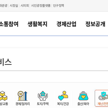
화관광
시장실
시의회
시민광장플랫폼
인구정책
소통참여
생활복지
경제산업
정보공개
새만금 해양거점도시 군산
정보공개 목록/청구
시민참여서비스
여권 민원
기업지원
교육
군산시 소개
군산시 관할권 주요논리
각종 신고/민원
사전정보공표
일자리/창업
차량 민원
상하수도
시청안내
새만금 관할구역 결
주민등록/인감/가
교통안내
기업목록
인사운영
SNS소식
여권발급안내
시민광장플랫폼
교육지원
투자기업 인센티브
정보공개 목록/청구
군산 현황
차량등록사업소 안내
하수도 계획
군산시 명장
사전정보공표
청사종합안내
주민등록/인감/가
시내버스
일반기업 목록
2022년도 통계
조직도
비스
여권 서식
시장에게 바란다
평생교육
기업지원정책
군산의 역사
차량 신규/이전 등록
상수도시설
구인구직
수시공표
전화번호안내
각종서식
택시
사회적경제기업
2023년도 통계
업무
나의민원
학자금대출이자지원
경제 공지/서식
수상현황
저당권 설정/말소 등록
수질검사
청년뜰(청년센터/창업센터)
부서별 팩스번호
시외버스/고속버스
공장 검색
2024년도 통계
부서소
나도한마디
우리아이 꿈탐험 지원사업
기업애로해소SOS
자연지리특성
등록원부 열람/발급
상수도/하수도 요금
시청 오시는 길
철도/항공
2025년도 통계
부서별 
군산시사회적경제지원센터
칭찬합시다
시민정보화교육
강소연구개발특구
행정구역/행정지도
자동차 등록 서식
요금조회납부시스템
여객선
설문조사
부모학교예약시스템
자매결연/국제협력 도시
자동차 과태료 조회 및 납부
공공하수처리시설
교통 관련사이트
일자리 지원사업
자원봉사참여
군산어린이시청
군산의 상징
자동차 정기(종합)검사 기
주정차단속 문자알
일자리지원센터
설/교통
경제/일자리
토지/주택
복지/건강
출산/육아
재난/안
간조회 및 검사예약
스
전자민원창
적극행정
디지털배움터