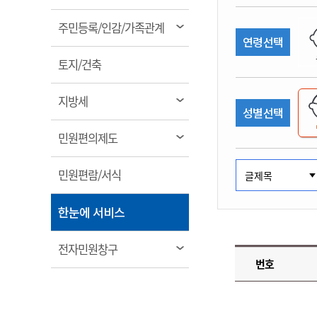
림
계약정보공개
전화번호안내
전화번호안내
전화번호안내
전화번호안내
전화번호안내
전화번호안내
전화번호안내
전화번호안내
군산시보
장사정보
열
주민등록/인감/가족관계
입찰/계약정보
연령선택
읍면동소식
주민복지 안내서
주요시책
림
수산업
찾아오시는길
찾아오시는길
찾아오시는길
찾아오시는길
찾아오시는길
찾아오시는길
찾아오시는길
찾아오시는길
용역과제
열
민원편의제도
토지/건축
웹진 열린군산
시정계획
어업현황
림
타기관소식
민원 1회방문 처리제
주요업무
수산물 안전정보
열
지방세
성별선택
어디서나 민원처리제
시정백서
림
군산수산물 소비촉진행사
상품권 구매 사용 및 관리
사전심사 청구제도
열
민원편의제도
군산 특화 수산물
림
민원인 후견인제
열
민원편람/서식
복합민원 상담예약제
림
폐업신고 원스톱서비스
열
한눈에 서비스
납세자 보호관제도
림
『안심상속』 원스톱 서비
열
전자민원창구
스
번호
림