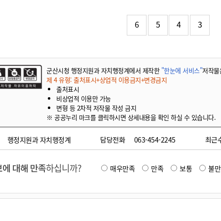
기부자 예우제
기부자 명예의 전당
6
5
4
3
기금사업
군산시 답례품
고향사랑기부제 소식
군산시청 행정지원과 자치행정계에서 제작한
"한눈에 서비스"
저작물
제 4 유형: 출처표시+상업적 이용금지+변경금지
출처표시
비상업적 이용만 가능
변형 등 2차적 저작물 작성 금지
※ 공공누리 마크를 클릭하시면 상세내용을 확인 하실 수 있습니다.
행정지원과 자치행정계
담당전화
063-454-2245
최근
에 대해 만족
하십니까?
매우만족
만족
보통
불만