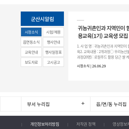
군산시알림
귀농귀촌인과 지역민이 
시정소식
시험/채용
용교육(1기) 교육생 모집
(municipal
읍면동소식
행사안내
1. 사 업 명 : 귀농귀촌인과 지역민
news)
육2. 교육내용 : 2개과정○ 우리농산물
교육안내
행사일정표
과정(20명) : 로컬푸드 활용 당근 쌀
보도자료
고시공고
○ 농촌주택 생활공예 과정(20명) : 
시정소식 | 26.06.29
등을
부서 누리집
읍/면/동 누리집
개인정보처리방침
저작권 정책
영상정보