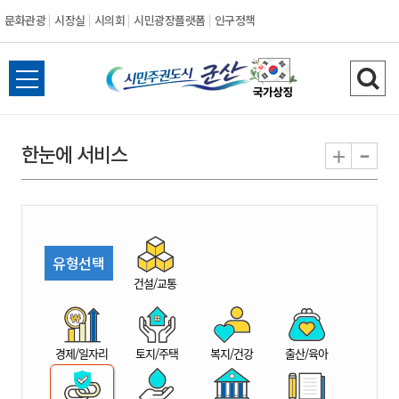
문화관광
시장실
시의회
시민광장플랫폼
인구정책
시
전
검
민
체
색
메
하
-
+
한눈에 서비스
주
뉴
기
열
권
기
도
유형선택
시
건설/교통
군
경제/일자리
토지/주택
복지/건강
출산/육아
산