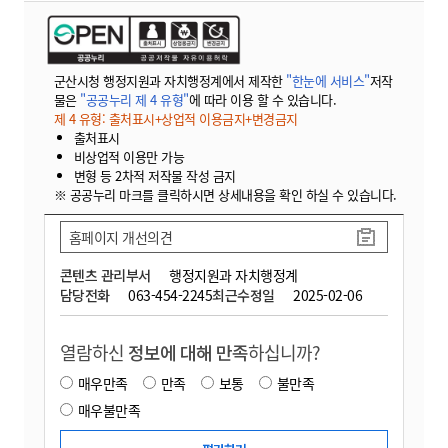
군산시청 행정지원과 자치행정계에서 제작한
"한눈에 서비스"
저작
물은
"공공누리 제 4 유형"
에 따라 이용 할 수 있습니다.
제 4 유형: 출처표시+상업적 이용금지+변경금지
출처표시
비상업적 이용만 가능
변형 등 2차적 저작물 작성 금지
※ 공공누리 마크를 클릭하시면 상세내용을 확인 하실 수 있습니다.
홈페이지 개선의견
콘텐츠 관리부서
행정지원과 자치행정계
담당전화
063-454-2245
최근수정일
2025-02-06
열람하신
정보에 대해 만족
하십니까?
매우만족
만족
보통
불만족
매우불만족