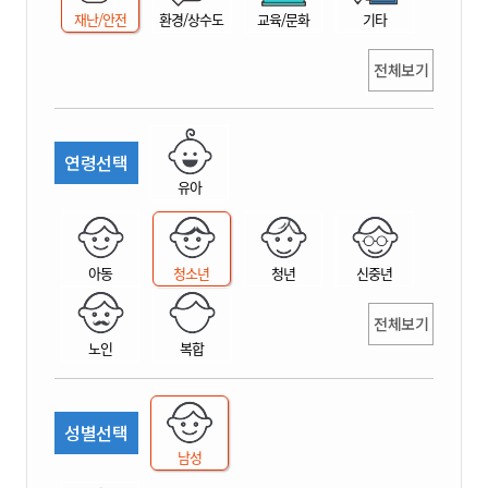
재난/안전
환경/상수도
교육/문화
기타
전체보기
연령선택
유아
아동
청소년
청년
신중년
전체보기
노인
복합
성별선택
남성