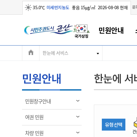
맑음
문
35.0℃
미세먼지농도
좋음 15㎍/㎥
2026-08-08 현재
시
민원안내
민
전
한눈에 서비스
군산새만금
민원안내
소통참여
생활복지
경제산업
정보공개
군산소개
전북소개
주
군산에서 시작되는 새만금
전북특별자치도 소개
군산사랑상품권
민원창구안내
정보공개제도
복지/보건
시정알림
군산시 비전
체
권
민원이용안내
시정소식
인구정책
상품권 안내
제도안내
전북특별자치도란?
메
민원안내
한눈에 서
민원수수료
시험/채용
통합돌봄
상품권 공지사항
비공개대상정보
전북특별자치도 용어 Q&A
뉴
도
종합민원창구
보도자료
주민복지
상품권 Q&A
불복구제절차
자료실
시
아름다운 배려창구
행사안내
아동/청소년
상품권 이용규약
수수료
열
민원창구안내
홍보영상 게시판
토지정보민원창구
행사일정표
여성/가족
판매대행점 조회
정보공개서식
림
군
대표전화
대표전화
대표전화
대표전화
대표전화
대표전화
대표전화
대표전화
063-454-4000
063-454-4000
063-454-4000
063-454-4000
063-454-4000
063-454-4000
063-454-4000
063-454-4000
열
여권 민원
무인민원발급기
교육안내
노인복지
지류상품권 재고조회
림
유형선택
산
보건소식
장애인복지
부서 및 담당자 연락처
부서 및 담당자 연락처
부서 및 담당자 연락처
부서 및 담당자 연락처
부서 및 담당자 연락처
부서 및 담당자 연락처
부서 및 담당자 연락처
부서 및 담당자 연락처
건
열
차량 민원
고시공고
사회서비스(바우처)