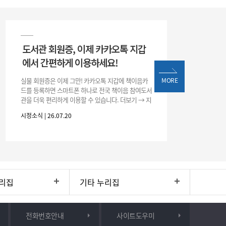
도서관 회원증, 이제 카카오톡 지갑
에서 간편하게 이용하세요!
실물 회원증은 이제 그만! 카카오톡 지갑에 책이음카
MORE
드를 등록하면 스마트폰 하나로 전국 책이음 참여도서
관을 더욱 편리하게 이용할 수 있습니다. 더보기 → 지
갑 → +발급 → 책이음카드 지금 바로 등록하고 쉽고
시정소식 | 26.07.20
간편한 도서관 서비스를 만
리집
기타 누리집
전화번호안내
사이트도우미