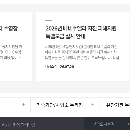
터 수영장
2026년 베네수엘라 지진 피해지원
특별모금 실시 안내
장” 공지사항을 아
2026년 6월 24일(현지시간) 발생한 베네수엘라 지진
니다. 《 수영
피해지원을 위해‘2026년 베네수엘라 지진 피해지원
가 비용 없이 무
특별모금’을 실시하니, 많은 참여 부탁드립니다. 1. 접
 : 2026. 8.
수 처 : 전북 사회복지공동모금회 2. 모집기간 : 2026.
시정소식 | 26.07.20
6.
직속기관/사업소 누리집
유관기관 누
찾아오시는길
처리기기운영·관리방침