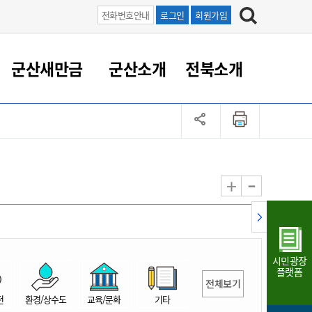
전화번호안내
로그인
회원가입
군산새만금
군산소개
전북소개
정 대응
족관계
부서/업무
RE100의 중심 새만금
도시/공원/주택
산업인프라
정책실명제
토지/건축
읍면동 안내
군산새만금 홍보 영상
조직운영6대지표
농업/축산업
도시재생
지방세
족관계
도시계획/지구단위계획
군산국가산업단지
정책실명제 안내
지방세
도시재생사업
민선8기 농업비전/발전방
공무원 정원
향
-
+
공원녹지
군산2국가산업단지
국민신청실명제안내
지방세환급금신청
도시재생(현장)지원센터
과장급이상 상위직 비율
농산물 유통
식
주택
새만금산업단지
정책실명제 중점관리 대상
지방세 상담챗봇
도시재생시설 현황
공무원 1인당 주민수
가축방역
자료실
자유무역지역
도시재생 공지/행사
현장공무원 비율
동물복지
지방산업단지
재정규모대비 인건비운영
시민광장
농공단지
실국본부수
플랫폼
전체보기
림 서비
산업단지 지도
내고장 알리미
전
환경/상수도
교육/문화
기타
구
항만/여객/공항/철도/컨벤