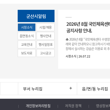
군산시알림
2026년 8월 국민체육센
시정소식
시험/채용
공지사항 안내.
(municipal
읍면동소식
행사안내
♣ 2026년 8월 “국민체육센터 수영
news)
래와 같이 안내하오니 참고하시기 바랍
교육안내
행사일정표
장에서 실시하는 강습은 이용료 외 추
보도자료
고시공고
료로 운영됩니다.》 1. 회원 가입 등록 기간
시정소식 | 26.07.22
3.(월)
부서 누리집
읍/면/동 누리집
개인정보처리방침
저작권 정책
영상정보