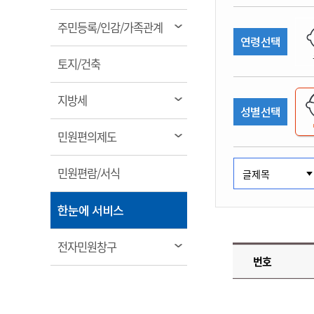
림
계약정보공개
전화번호안내
전화번호안내
전화번호안내
전화번호안내
전화번호안내
전화번호안내
전화번호안내
전화번호안내
군산시보
장사정보
열
주민등록/인감/가족관계
입찰/계약정보
연령선택
읍면동소식
주민복지 안내서
주요시책
림
수산업
찾아오시는길
찾아오시는길
찾아오시는길
찾아오시는길
찾아오시는길
찾아오시는길
찾아오시는길
찾아오시는길
용역과제
열
민원편의제도
토지/건축
웹진 열린군산
시정계획
어업현황
림
타기관소식
민원 1회방문 처리제
주요업무
수산물 안전정보
열
지방세
성별선택
어디서나 민원처리제
시정백서
림
군산수산물 소비촉진행사
상품권 구매 사용 및 관리
사전심사 청구제도
열
민원편의제도
군산 특화 수산물
림
민원인 후견인제
열
민원편람/서식
복합민원 상담예약제
림
폐업신고 원스톱서비스
열
한눈에 서비스
납세자 보호관제도
림
『안심상속』 원스톱 서비
열
전자민원창구
스
번호
림