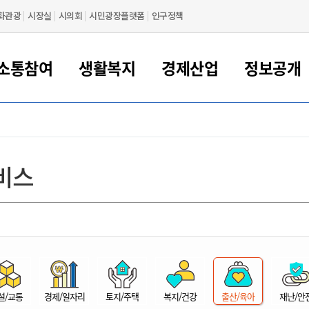
화관광
시장실
시의회
시민광장플랫폼
인구정책
소통참여
생활복지
경제산업
정보공개
새만금 해양거점도시 군산
정보공개 목록/청구
시민참여서비스
여권 민원
기업지원
교육
군산시 소개
군산시 관할권 주요논리
각종 신고/민원
사전정보공표
일자리/창업
차량 민원
상하수도
시청안내
새만금 관할구역 결
주민등록/인감/가
교통안내
기업목록
인사운영
SNS소식
여권발급안내
시민광장플랫폼
교육지원
투자기업 인센티브
정보공개 목록/청구
군산 현황
차량등록사업소 안내
하수도 계획
군산시 명장
사전정보공표
청사종합안내
주민등록/인감/가
시내버스
일반기업 목록
2022년도 통계
조직도
비스
여권 서식
시장에게 바란다
평생교육
기업지원정책
군산의 역사
차량 신규/이전 등록
상수도시설
구인구직
수시공표
전화번호안내
각종서식
택시
사회적경제기업
2023년도 통계
업무
나의민원
학자금대출이자지원
경제 공지/서식
수상현황
저당권 설정/말소 등록
수질검사
청년뜰(청년센터/창업센터)
부서별 팩스번호
시외버스/고속버스
공장 검색
2024년도 통계
부서소
나도한마디
우리아이 꿈탐험 지원사업
기업애로해소SOS
자연지리특성
등록원부 열람/발급
상수도/하수도 요금
시청 오시는 길
철도/항공
2025년도 통계
부서별 
군산시사회적경제지원센터
칭찬합시다
시민정보화교육
강소연구개발특구
행정구역/행정지도
자동차 등록 서식
요금조회납부시스템
여객선
설문조사
부모학교예약시스템
자매결연/국제협력 도시
자동차 과태료 조회 및 납부
공공하수처리시설
교통 관련사이트
일자리 지원사업
자원봉사참여
군산어린이시청
군산의 상징
자동차 정기(종합)검사 기
주정차단속 문자알
일자리지원센터
설/교통
경제/일자리
토지/주택
복지/건강
출산/육아
재난/안
간조회 및 검사예약
스
전자민원창
적극행정
디지털배움터