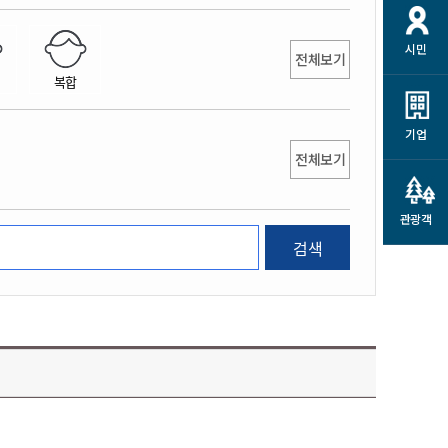
개
재정정보 공개
공공저작물
션
시민
통계정보
행정규제개혁
전체보기
소상공인 지원
복합
민방위/재난안전
시스템
행정규제개혁안내
고유가 피해지원금
민방위
규제신문고
군산사랑배달 배달의명수
기업
재난안전
전체보기
규제입증요청
카드수수료 지원
풍수해보험
사
규제정보포털
소상공인지원
재해예방
관광객
관련기관 안내
검색
군산시착한가격업소
시민대상보험
통계
영조물 배상보험
인 현황
군산시민 안전보험
군산시민 자전거보험
군산 상품
농업인안전보험 농가부담
 가이드북
금 지원사업