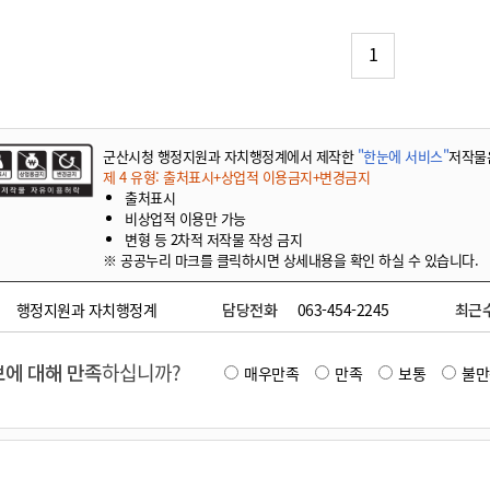
기부자 예우제
기부자 명예의 전당
1
기금사업
군산시 답례품
고향사랑기부제 소식
군산시청 행정지원과 자치행정계에서 제작한
"한눈에 서비스"
저작물
제 4 유형: 출처표시+상업적 이용금지+변경금지
출처표시
비상업적 이용만 가능
변형 등 2차적 저작물 작성 금지
※ 공공누리 마크를 클릭하시면 상세내용을 확인 하실 수 있습니다.
행정지원과 자치행정계
담당전화
063-454-2245
최근
에 대해 만족
하십니까?
매우만족
만족
보통
불만