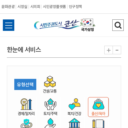
문화관광
시장실
시의회
시민광장플랫폼
인구정책
시
전
검
민
체
색
메
하
-
+
한눈에 서비스
주
뉴
기
열
권
기
도
유형선택
시
건설/교통
군
경제/일자리
토지/주택
복지/건강
출산/육아
산