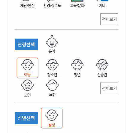
재난/안전
환경/상수도
교육/문화
기타
전체보기
연령선택
유아
아동
청소년
청년
신중년
전체보기
노인
복합
성별선택
남성