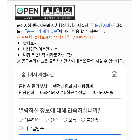
군산시청 행정지원과 자치행정계에서 제작한
"한눈에 서비스"
저작
물은
"공공누리 제 4 유형"
에 따라 이용 할 수 있습니다.
제 4 유형: 출처표시+상업적 이용금지+변경금지
출처표시
비상업적 이용만 가능
변형 등 2차적 저작물 작성 금지
※ 공공누리 마크를 클릭하시면 상세내용을 확인 하실 수 있습니다.
홈페이지 개선의견
콘텐츠 관리부서
행정지원과 자치행정계
담당전화
063-454-2245
최근수정일
2025-02-06
열람하신
정보에 대해 만족
하십니까?
매우만족
만족
보통
불만족
매우불만족