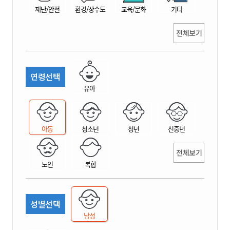
재난/안전
환경/상수도
교육/문화
기타
전체보기
연령선택
유아
아동
청소년
청년
신중년
전체보기
노인
복합
성별선택
남성