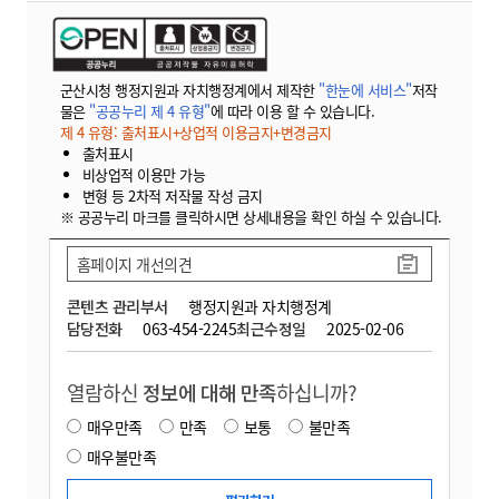
군산시청 행정지원과 자치행정계에서 제작한
"한눈에 서비스"
저작
물은
"공공누리 제 4 유형"
에 따라 이용 할 수 있습니다.
제 4 유형: 출처표시+상업적 이용금지+변경금지
출처표시
비상업적 이용만 가능
변형 등 2차적 저작물 작성 금지
※ 공공누리 마크를 클릭하시면 상세내용을 확인 하실 수 있습니다.
홈페이지 개선의견
콘텐츠 관리부서
행정지원과 자치행정계
담당전화
063-454-2245
최근수정일
2025-02-06
열람하신
정보에 대해 만족
하십니까?
매우만족
만족
보통
불만족
매우불만족