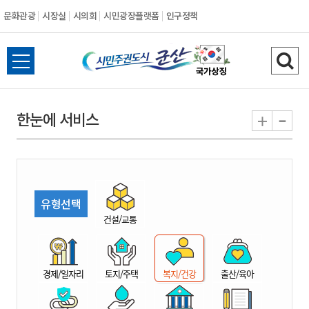
문화관광
시장실
시의회
시민광장플랫폼
인구정책
시
전
검
민
체
색
메
하
-
+
한눈에 서비스
주
뉴
기
열
권
기
도
유형선택
시
건설/교통
군
경제/일자리
토지/주택
복지/건강
출산/육아
산