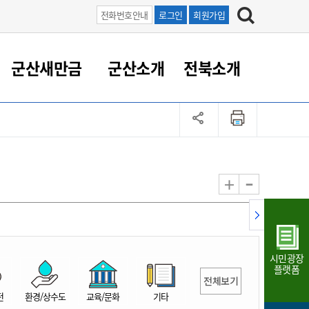
전화번호안내
로그인
회원가입
군산새만금
군산소개
전북소개
정 대응
족관계
부서/업무
RE100의 중심 새만금
도시/공원/주택
산업인프라
정책실명제
토지/건축
읍면동 안내
군산새만금 홍보 영상
조직운영6대지표
농업/축산업
도시재생
지방세
족관계
도시계획/지구단위계획
군산국가산업단지
정책실명제 안내
지방세
도시재생사업
민선8기 농업비전/발전방
공무원 정원
향
-
+
공원녹지
군산2국가산업단지
국민신청실명제안내
지방세환급금신청
도시재생(현장)지원센터
과장급이상 상위직 비율
농산물 유통
식
주택
새만금산업단지
정책실명제 중점관리 대상
지방세 상담챗봇
도시재생시설 현황
공무원 1인당 주민수
가축방역
자료실
자유무역지역
도시재생 공지/행사
현장공무원 비율
동물복지
지방산업단지
재정규모대비 인건비운영
시민광장
농공단지
실국본부수
플랫폼
전체보기
림 서비
산업단지 지도
내고장 알리미
전
환경/상수도
교육/문화
기타
구
항만/여객/공항/철도/컨벤