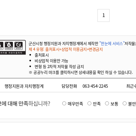
기부자 예우제
기부자 명예의 전당
1
기금사업
군산시 답례품
고향사랑기부제 소식
군산시청 행정지원과 자치행정계에서 제작한
"한눈에 서비스"
저작물
제 4 유형: 출처표시+상업적 이용금지+변경금지
출처표시
비상업적 이용만 가능
변형 등 2차적 저작물 작성 금지
※ 공공누리 마크를 클릭하시면 상세내용을 확인 하실 수 있습니다.
행정지원과 자치행정계
담당전화
063-454-2245
최근
에 대해 만족
하십니까?
매우만족
만족
보통
불만