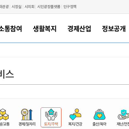
화관광
시장실
시의회
시민광장플랫폼
인구정책
소통참여
생활복지
경제산업
정보공개
새만금 해양거점도시 군산
정보공개 목록/청구
시민참여서비스
여권 민원
기업지원
교육
군산시 소개
군산시 관할권 주요논리
각종 신고/민원
사전정보공표
일자리/창업
차량 민원
상하수도
시청안내
새만금 관할구역 결
주민등록/인감/가
교통안내
기업목록
인사운영
SNS소식
여권발급안내
시민광장플랫폼
교육지원
투자기업 인센티브
정보공개 목록/청구
군산 현황
차량등록사업소 안내
하수도 계획
군산시 명장
사전정보공표
청사종합안내
주민등록/인감/가
시내버스
일반기업 목록
2022년도 통계
조직도
비스
여권 서식
시장에게 바란다
평생교육
기업지원정책
군산의 역사
차량 신규/이전 등록
상수도시설
구인구직
수시공표
전화번호안내
각종서식
택시
사회적경제기업
2023년도 통계
업무
나의민원
학자금대출이자지원
경제 공지/서식
수상현황
저당권 설정/말소 등록
수질검사
청년뜰(청년센터/창업센터)
부서별 팩스번호
시외버스/고속버스
공장 검색
2024년도 통계
부서소
나도한마디
우리아이 꿈탐험 지원사업
기업애로해소SOS
자연지리특성
등록원부 열람/발급
상수도/하수도 요금
시청 오시는 길
철도/항공
2025년도 통계
부서별 
군산시사회적경제지원센터
칭찬합시다
시민정보화교육
강소연구개발특구
행정구역/행정지도
자동차 등록 서식
요금조회납부시스템
여객선
설문조사
부모학교예약시스템
자매결연/국제협력 도시
자동차 과태료 조회 및 납부
공공하수처리시설
교통 관련사이트
일자리 지원사업
자원봉사참여
군산어린이시청
군산의 상징
자동차 정기(종합)검사 기
주정차단속 문자알
일자리지원센터
설/교통
경제/일자리
토지/주택
복지/건강
출산/육아
재난/안
간조회 및 검사예약
스
전자민원창
적극행정
디지털배움터