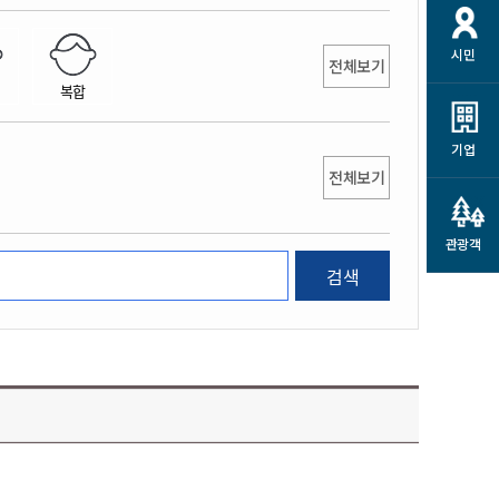
개
재정정보 공개
공공저작물
션
시민
통계정보
행정규제개혁
전체보기
소상공인 지원
복합
민방위/재난안전
시스템
행정규제개혁안내
고유가 피해지원금
민방위
규제신문고
군산사랑배달 배달의명수
기업
재난안전
전체보기
규제입증요청
카드수수료 지원
풍수해보험
사
규제정보포털
소상공인지원
재해예방
관광객
관련기관 안내
검색
군산시착한가격업소
시민대상보험
통계
영조물 배상보험
인 현황
군산시민 안전보험
군산시민 자전거보험
군산 상품
농업인안전보험 농가부담
 가이드북
금 지원사업