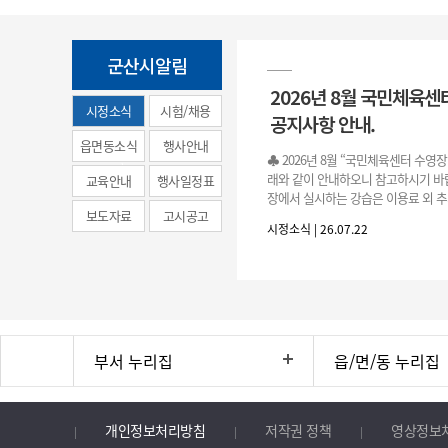
군산시알림
2026년 8월 국민체육센
시정소식
시험/채용
공지사항 안내.
(municipal
읍면동소식
행사안내
♣ 2026년 8월 “국민체육센터 수영
news)
래와 같이 안내하오니 참고하시기 바랍
교육안내
행사일정표
장에서 실시하는 강습은 이용료 외 추
보도자료
고시공고
료로 운영됩니다.》 1. 회원 가입 등록 기간
시정소식 | 26.07.22
3.(월)
부서 누리집
읍/면/동 누리집
개인정보처리방침
저작권 정책
영상정보