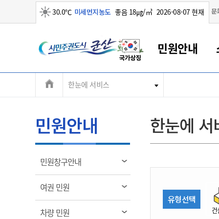
맑음
문
30.0℃
미세먼지농도
좋음 18㎍/㎥
2026-08-07 현재
시
민원안내
민
전
한눈에 서비스
군산새만금
민원안내
소통참여
생활복지
경제산업
정보공개
군산소개
전북소개
주
군산에서 시작되는 새만금
전북특별자치도 소개
군산사랑상품권
민원창구안내
정보공개제도
복지/보건
시정알림
군산시 비전
체
권
민원이용안내
시정소식
인구정책
상품권 안내
제도안내
전북특별자치도란?
메
민원안내
한눈에 서
민원수수료
시험/채용
통합돌봄
상품권 공지사항
비공개대상정보
전북특별자치도 용어 Q&A
뉴
도
종합민원창구
보도자료
주민복지
상품권 Q&A
불복구제절차
자료실
시
아름다운 배려창구
행사안내
아동/청소년
상품권 이용규약
수수료
열
민원창구안내
홍보영상 게시판
토지정보민원창구
행사일정표
여성/가족
판매대행점 조회
정보공개서식
림
군
대표전화
대표전화
대표전화
대표전화
대표전화
대표전화
대표전화
대표전화
063-454-4000
063-454-4000
063-454-4000
063-454-4000
063-454-4000
063-454-4000
063-454-4000
063-454-4000
열
여권 민원
무인민원발급기
교육안내
노인복지
지류상품권 재고조회
림
유형선택
산
보건소식
장애인복지
부서 및 담당자 연락처
부서 및 담당자 연락처
부서 및 담당자 연락처
부서 및 담당자 연락처
부서 및 담당자 연락처
부서 및 담당자 연락처
부서 및 담당자 연락처
부서 및 담당자 연락처
건
열
차량 민원
고시공고
사회서비스(바우처)