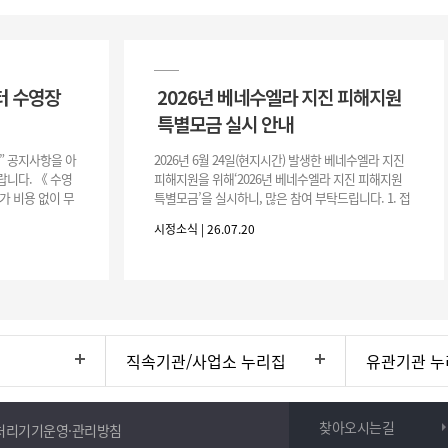
터 수영장
2026년 베네수엘라 지진 피해지원
특별모금 실시 안내
장” 공지사항을 아
2026년 6월 24일(현지시간) 발생한 베네수엘라 지진
니다. 《 수영
피해지원을 위해‘2026년 베네수엘라 지진 피해지원
가 비용 없이 무
특별모금’을 실시하니, 많은 참여 부탁드립니다. 1. 접
 : 2026. 8.
수 처 : 전북 사회복지공동모금회 2. 모집기간 : 2026.
시정소식 | 26.07.20
6.
직속기관/사업소 누리집
유관기관 누
찾아오시는길
처리기기운영·관리방침