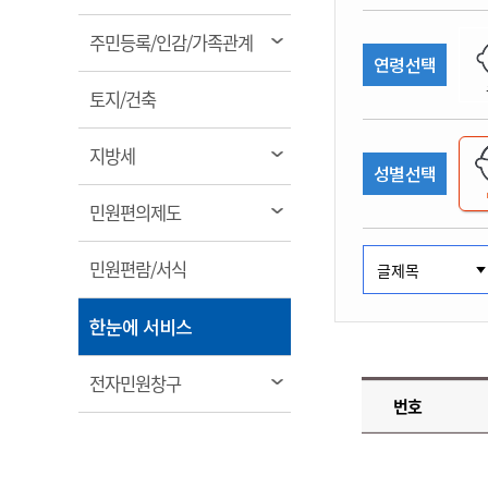
림
계약정보공개
전화번호안내
전화번호안내
전화번호안내
전화번호안내
전화번호안내
전화번호안내
전화번호안내
전화번호안내
군산시보
장사정보
열
주민등록/인감/가족관계
입찰/계약정보
연령선택
읍면동소식
주민복지 안내서
주요시책
림
수산업
찾아오시는길
찾아오시는길
찾아오시는길
찾아오시는길
찾아오시는길
찾아오시는길
찾아오시는길
찾아오시는길
용역과제
열
민원편의제도
토지/건축
웹진 열린군산
시정계획
어업현황
림
타기관소식
민원 1회방문 처리제
주요업무
수산물 안전정보
열
지방세
성별선택
어디서나 민원처리제
시정백서
림
군산수산물 소비촉진행사
상품권 구매 사용 및 관리
사전심사 청구제도
열
민원편의제도
군산 특화 수산물
림
민원인 후견인제
열
민원편람/서식
복합민원 상담예약제
림
폐업신고 원스톱서비스
열
한눈에 서비스
납세자 보호관제도
림
『안심상속』 원스톱 서비
열
전자민원창구
스
번호
림