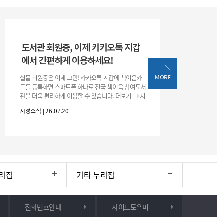
도서관 회원증, 이제 카카오톡 지갑
에서 간편하게 이용하세요!
실물 회원증은 이제 그만! 카카오톡 지갑에 책이음카
MORE
드를 등록하면 스마트폰 하나로 전국 책이음 참여도서
관을 더욱 편리하게 이용할 수 있습니다. 더보기 → 지
갑 → +발급 → 책이음카드 지금 바로 등록하고 쉽고
시정소식 | 26.07.20
간편한 도서관 서비스를 만
리집
기타 누리집
전화번호안내
사이트도우미