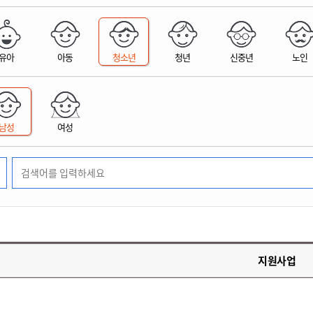
위원회 현황
공공데이터 개방
업무추진비공
군산시 무상교통
공부의 명수
정부24
위원회 명단공개
공공데이터 개방
예산/재정
법률정보
국민신문고
건설
부동산
에너지
유아
아동
청소년
청년
신중년
노인
환경
청소
위생
위원회 회의록 공개
공공데이터 수요조사
민원편람/서식
한눈에 서비스
전자가족관계등록
예산안내
조례규칙 입법예고
경제동향
도로/가로등
부동산 정보
태양광
환경선언문
청소정보
공중위생
재정공시
조례규칙 입법예고(구)
물가정보
자전거
주소/건축/지적/지리정보
가스/석유
인터넷등기소
환경기본정보
대형폐기물 배출신고
위생용품 제조업
결산보고서
법률정보 관련사이트
사회조사
조상땅찾기
국세청홈택스
남성
여성
화학물질 관리지도
공모사업
생활쓰레기 처리요령
식품위생
중기지방재정계획
사업체조
위택스
미세먼지 대응
음식물쓰레기 처리요령
문화 콘텐츠업
투자심사
통계연보
부동산통합민원
환경영향평가
폐기물 처리시설 현황
예산낭비신고
청년통계
체육
공공데이터포털
석면해체 건축물정보
보조금 부정수급 신고
주민등록
새올전자민원창구
체육시설 안내
환경오염업소 공개
공유재산
체류외국
군산시체육회
환경 관련사이트
재정용어사전
생활체육 공지
지원사업
군산시 고향사랑기부제
고향사랑기부제 소개
군산상품