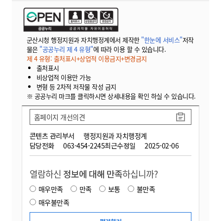
군산시청 행정지원과 자치행정계에서 제작한
"한눈에 서비스"
저작
물은
"공공누리 제 4 유형"
에 따라 이용 할 수 있습니다.
제 4 유형: 출처표시+상업적 이용금지+변경금지
출처표시
비상업적 이용만 가능
변형 등 2차적 저작물 작성 금지
※ 공공누리 마크를 클릭하시면 상세내용을 확인 하실 수 있습니다.
홈페이지 개선의견
콘텐츠 관리부서
행정지원과 자치행정계
담당전화
063-454-2245
최근수정일
2025-02-06
열람하신
정보에 대해 만족
하십니까?
매우만족
만족
보통
불만족
매우불만족