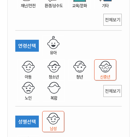
재난/안전
환경/상수도
교육/문화
기타
전체보기
연령선택
유아
아동
청소년
청년
신중년
전체보기
노인
복합
성별선택
남성