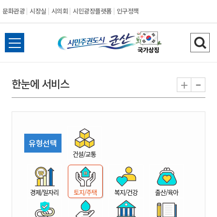
문화관광
시장실
시의회
시민광장플랫폼
인구정책
시
전
검
민
체
색
메
하
-
+
한눈에 서비스
주
뉴
기
열
권
기
도
유형선택
시
건설/교통
군
경제/일자리
토지/주택
복지/건강
출산/육아
산