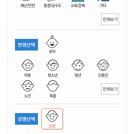
재난/안전
환경/상수도
교육/문화
기타
전체보기
연령선택
유아
아동
청소년
청년
신중년
전체보기
노인
복합
성별선택
남성