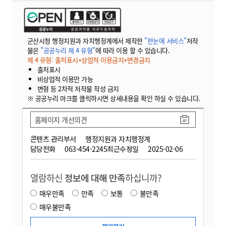
군산시청 행정지원과 자치행정계에서 제작한
"한눈에 서비스"
저작
물은
"공공누리 제 4 유형"
에 따라 이용 할 수 있습니다.
제 4 유형: 출처표시+상업적 이용금지+변경금지
출처표시
비상업적 이용만 가능
변형 등 2차적 저작물 작성 금지
※ 공공누리 마크를 클릭하시면 상세내용을 확인 하실 수 있습니다.
홈페이지 개선의견
콘텐츠 관리부서
행정지원과 자치행정계
담당전화
063-454-2245
최근수정일
2025-02-06
열람하신
정보에 대해 만족
하십니까?
매우만족
만족
보통
불만족
매우불만족