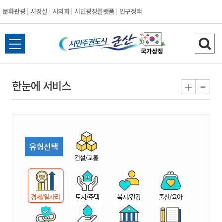
문화관광
시장실
시의회
시민광장플랫폼
인구정책
시
전
검
민
체
색
메
하
-
+
한눈에 서비스
주
뉴
기
열
권
기
도
유형선택
시
건설/교통
군
경제/일자리
토지/주택
복지/건강
출산/육아
산