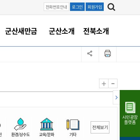
전화번호안내
로그인
회원가입
군산새만금
군산소개
전북소개
정 대응
족관계
부서/업무
RE100의 중심 새만금
도시/공원/주택
산업인프라
정책실명제
토지/건축
읍면동 안내
군산새만금 홍보 영상
조직운영6대지표
농업/축산업
도시재생
지방세
족관계
도시계획/지구단위계획
군산국가산업단지
정책실명제 안내
지방세
도시재생사업
민선8기 농업비전/발전방
공무원 정원
향
-
+
공원녹지
군산2국가산업단지
국민신청실명제안내
지방세환급금신청
도시재생(현장)지원센터
과장급이상 상위직 비율
농산물 유통
식
주택
새만금산업단지
정책실명제 중점관리 대상
지방세 상담챗봇
도시재생시설 현황
공무원 1인당 주민수
가축방역
자료실
자유무역지역
도시재생 공지/행사
현장공무원 비율
동물복지
지방산업단지
재정규모대비 인건비운영
시민광장
농공단지
실국본부수
플랫폼
전체보기
림 서비
산업단지 지도
내고장 알리미
전
환경/상수도
교육/문화
기타
구
항만/여객/공항/철도/컨벤