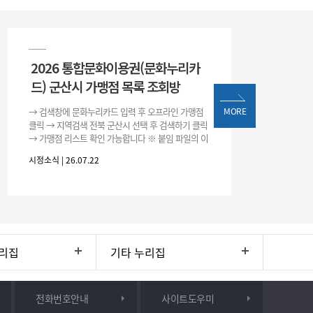
2026 통합문화이용권(문화누리카
드) 군산시 가맹점 목록 조회방
→ 검색창에 문화누리카드 입력 후 오프라인 가맹점
MORE
클릭 → 지역검색 전북 군산시 선택 후 검색하기 클릭
→ 가맹점 리스트 확인 가능합니다 ※ 붙임 파일의 이
용처 리스트는 변동될 수 있으니 위 방법으로 확인하
시정소식 | 26.07.22
시기 바랍니다.
리집
기타 누리집
전화번호안내
사이트도우미