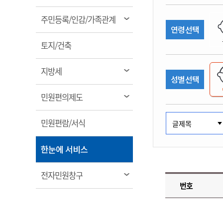
림
계약정보공개
전화번호안내
전화번호안내
전화번호안내
전화번호안내
전화번호안내
전화번호안내
전화번호안내
전화번호안내
군산시보
장사정보
열
주민등록/인감/가족관계
입찰/계약정보
연령선택
읍면동소식
주민복지 안내서
주요시책
림
수산업
찾아오시는길
찾아오시는길
찾아오시는길
찾아오시는길
찾아오시는길
찾아오시는길
찾아오시는길
찾아오시는길
용역과제
열
민원편의제도
토지/건축
웹진 열린군산
시정계획
어업현황
림
타기관소식
민원 1회방문 처리제
주요업무
수산물 안전정보
열
지방세
성별선택
어디서나 민원처리제
시정백서
림
군산수산물 소비촉진행사
상품권 구매 사용 및 관리
사전심사 청구제도
열
민원편의제도
군산 특화 수산물
림
민원인 후견인제
열
민원편람/서식
복합민원 상담예약제
림
폐업신고 원스톱서비스
열
한눈에 서비스
납세자 보호관제도
림
『안심상속』 원스톱 서비
열
전자민원창구
스
번호
림