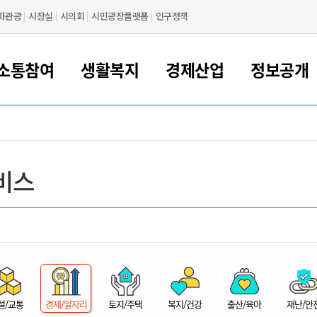
화관광
시장실
시의회
시민광장플랫폼
인구정책
소통참여
생활복지
경제산업
정보공개
새만금 해양거점도시 군산
정보공개 목록/청구
시민참여서비스
여권 민원
기업지원
교육
군산시 소개
군산시 관할권 주요논리
각종 신고/민원
사전정보공표
일자리/창업
차량 민원
상하수도
시청안내
새만금 관할구역 결
주민등록/인감/가
교통안내
기업목록
인사운영
SNS소식
여권발급안내
시민광장플랫폼
교육지원
투자기업 인센티브
정보공개 목록/청구
군산 현황
차량등록사업소 안내
하수도 계획
군산시 명장
사전정보공표
청사종합안내
주민등록/인감/가
시내버스
일반기업 목록
2022년도 통계
조직도
비스
여권 서식
시장에게 바란다
평생교육
기업지원정책
군산의 역사
차량 신규/이전 등록
상수도시설
구인구직
수시공표
전화번호안내
각종서식
택시
사회적경제기업
2023년도 통계
업무
나의민원
학자금대출이자지원
경제 공지/서식
수상현황
저당권 설정/말소 등록
수질검사
청년뜰(청년센터/창업센터)
부서별 팩스번호
시외버스/고속버스
공장 검색
2024년도 통계
부서소
나도한마디
우리아이 꿈탐험 지원사업
기업애로해소SOS
자연지리특성
등록원부 열람/발급
상수도/하수도 요금
시청 오시는 길
철도/항공
2025년도 통계
부서별 
군산시사회적경제지원센터
칭찬합시다
시민정보화교육
강소연구개발특구
행정구역/행정지도
자동차 등록 서식
요금조회납부시스템
여객선
설문조사
부모학교예약시스템
자매결연/국제협력 도시
자동차 과태료 조회 및 납부
공공하수처리시설
교통 관련사이트
일자리 지원사업
자원봉사참여
군산어린이시청
군산의 상징
자동차 정기(종합)검사 기
주정차단속 문자알
일자리지원센터
설/교통
경제/일자리
토지/주택
복지/건강
출산/육아
재난/안
간조회 및 검사예약
스
전자민원창
적극행정
디지털배움터