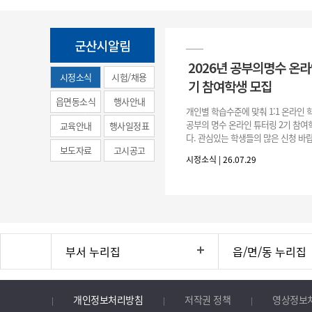
군산시알림
2026년 공부의명수 온라
시정소식
시험/채용
기 참여학생 모집
(municipal
읍면동소식
행사안내
개인별 학습수준에 맞춰 1:1 온라인
news)
공부의 명수 온라인 튜터링 2기 참
교육안내
행사일정표
다. 관심있는 학생들의 많은 신청 바랍
보도자료
고시공고
간 : 2026. 7. 29.(수) ~ 8. 7.(금) 2. 
시정소식 | 26.07.29
부서 누리집
읍/면/동 누리집
개인정보처리방침
저작권 정책
영상정보