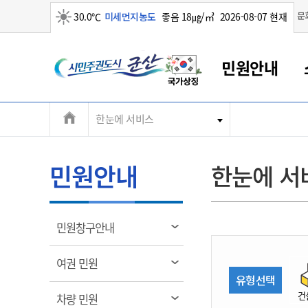
맑음
문
30.0℃
미세먼지농도
좋음 18㎍/㎥
2026-08-07 현재
시
민원안내
민
전
한눈에 서비스
군산새만금
민원안내
소통참여
생활복지
경제산업
정보공개
군산소개
전북소개
주
군산에서 시작되는 새만금
전북특별자치도 소개
군산사랑상품권
민원창구안내
정보공개제도
복지/보건
시정알림
군산시 비전
체
권
민원이용안내
시정소식
인구정책
상품권 안내
제도안내
전북특별자치도란?
메
민원안내
한눈에 서
민원수수료
시험/채용
통합돌봄
상품권 공지사항
비공개대상정보
전북특별자치도 용어 Q&A
뉴
도
종합민원창구
보도자료
주민복지
상품권 Q&A
불복구제절차
자료실
시
아름다운 배려창구
행사안내
아동/청소년
상품권 이용규약
수수료
열
민원창구안내
홍보영상 게시판
토지정보민원창구
행사일정표
여성/가족
판매대행점 조회
정보공개서식
림
군
대표전화
대표전화
대표전화
대표전화
대표전화
대표전화
대표전화
대표전화
063-454-4000
063-454-4000
063-454-4000
063-454-4000
063-454-4000
063-454-4000
063-454-4000
063-454-4000
열
여권 민원
무인민원발급기
교육안내
노인복지
지류상품권 재고조회
림
유형선택
산
보건소식
장애인복지
부서 및 담당자 연락처
부서 및 담당자 연락처
부서 및 담당자 연락처
부서 및 담당자 연락처
부서 및 담당자 연락처
부서 및 담당자 연락처
부서 및 담당자 연락처
부서 및 담당자 연락처
건
열
차량 민원
고시공고
사회서비스(바우처)