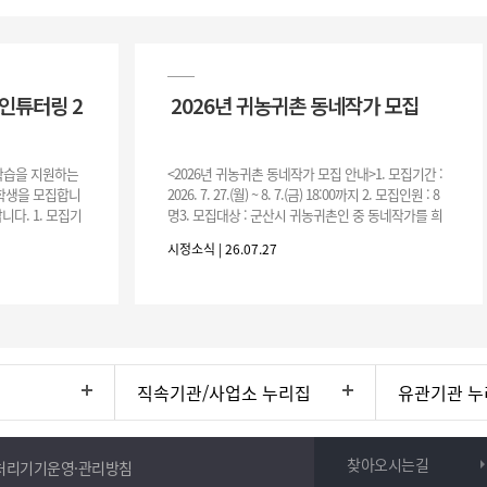
인튜터링 2
2026년 귀농귀촌 동네작가 모집
 학습을 지원하는
<2026년 귀농귀촌 동네작가 모집 안내>1. 모집기간 :
여학생을 모집합니
2026. 7. 27.(월) ~ 8. 7.(금) 18:00까지 2. 모집인원 : 8
니다. 1. 모집기
명3. 모집대상 : 군산시 귀농귀촌인 중 동네작가를 희
운영기간 :
망하는 자 * 기존에 군산시
시정소식 | 26.07.27
직속기관/사업소 누리집
유관기관 누
찾아오시는길
처리기기운영·관리방침