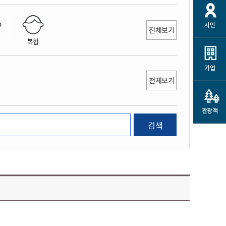
개
재정정보 공개
공공저작물
션
시민
통계정보
행정규제개혁
전체보기
소상공인 지원
복합
민방위/재난안전
시스템
행정규제개혁안내
고유가 피해지원금
민방위
규제신문고
군산사랑배달 배달의명수
기업
재난안전
전체보기
규제입증요청
카드수수료 지원
풍수해보험
사
규제정보포털
소상공인지원
재해예방
관광객
관련기관 안내
검색
군산시착한가격업소
시민대상보험
통계
영조물 배상보험
인 현황
군산시민 안전보험
군산시민 자전거보험
군산 상품
농업인안전보험 농가부담
 가이드북
금 지원사업