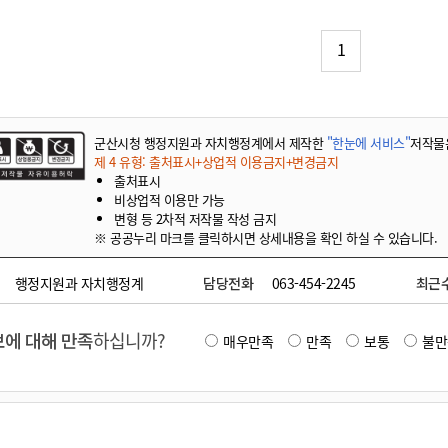
기부자 예우제
기부자 명예의 전당
1
기금사업
군산시 답례품
고향사랑기부제 소식
군산시청 행정지원과 자치행정계에서 제작한
"한눈에 서비스"
저작물
제 4 유형: 출처표시+상업적 이용금지+변경금지
출처표시
비상업적 이용만 가능
변형 등 2차적 저작물 작성 금지
※ 공공누리 마크를 클릭하시면 상세내용을 확인 하실 수 있습니다.
행정지원과 자치행정계
담당전화
063-454-2245
최근
에 대해 만족
하십니까?
매우만족
만족
보통
불만