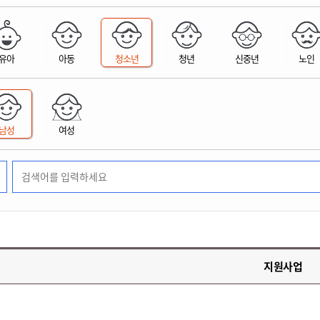
위원회 현황
공공데이터 개방
업무추진비공
군산시 무상교통
공부의 명수
정부24
위원회 명단공개
공공데이터 개방
예산/재정
법률정보
국민신문고
건설
부동산
에너지
유아
아동
청소년
청년
신중년
노인
환경
청소
위생
위원회 회의록 공개
공공데이터 수요조사
민원편람/서식
한눈에 서비스
전자가족관계등록
예산안내
조례규칙 입법예고
경제동향
도로/가로등
부동산 정보
태양광
환경선언문
청소정보
공중위생
재정공시
조례규칙 입법예고(구)
물가정보
자전거
주소/건축/지적/지리정보
가스/석유
인터넷등기소
환경기본정보
대형폐기물 배출신고
위생용품 제조업
결산보고서
법률정보 관련사이트
사회조사
조상땅찾기
국세청홈택스
남성
여성
화학물질 관리지도
공모사업
생활쓰레기 처리요령
식품위생
중기지방재정계획
사업체조
위택스
미세먼지 대응
음식물쓰레기 처리요령
문화 콘텐츠업
투자심사
통계연보
부동산통합민원
환경영향평가
폐기물 처리시설 현황
예산낭비신고
청년통계
체육
공공데이터포털
석면해체 건축물정보
보조금 부정수급 신고
주민등록
새올전자민원창구
체육시설 안내
환경오염업소 공개
공유재산
체류외국
군산시체육회
환경 관련사이트
재정용어사전
생활체육 공지
지원사업
군산시 고향사랑기부제
고향사랑기부제 소개
군산상품