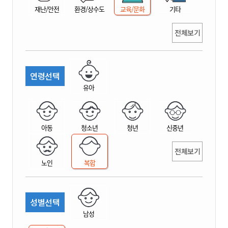
재난/안전
환경/상수도
교육/문화
기타
전체보기
연령선택
유아
아동
청소년
청년
신중년
전체보기
노인
복합
성별선택
남성