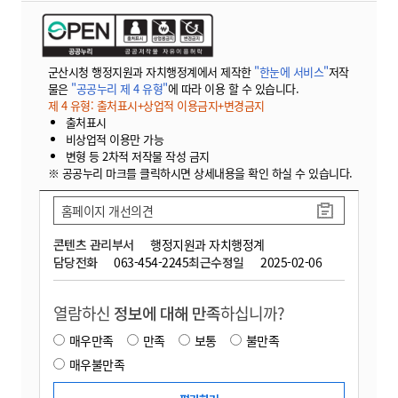
군산시청 행정지원과 자치행정계에서 제작한
"한눈에 서비스"
저작
물은
"공공누리 제 4 유형"
에 따라 이용 할 수 있습니다.
제 4 유형: 출처표시+상업적 이용금지+변경금지
출처표시
비상업적 이용만 가능
변형 등 2차적 저작물 작성 금지
※ 공공누리 마크를 클릭하시면 상세내용을 확인 하실 수 있습니다.
홈페이지 개선의견
콘텐츠 관리부서
행정지원과 자치행정계
담당전화
063-454-2245
최근수정일
2025-02-06
열람하신
정보에 대해 만족
하십니까?
매우만족
만족
보통
불만족
매우불만족