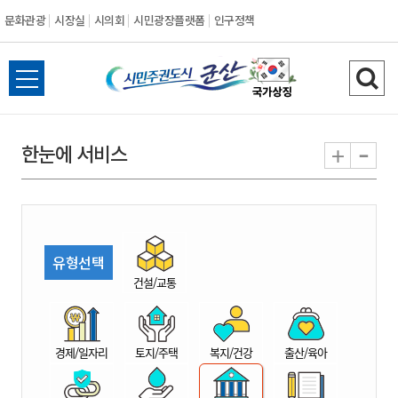
문화관광
시장실
시의회
시민광장플랫폼
인구정책
시
전
검
민
체
색
메
하
-
+
한눈에 서비스
주
뉴
기
열
권
기
도
유형선택
시
건설/교통
군
경제/일자리
토지/주택
복지/건강
출산/육아
산