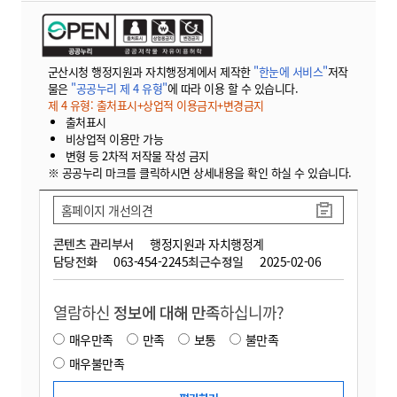
군산시청 행정지원과 자치행정계에서 제작한
"한눈에 서비스"
저작
물은
"공공누리 제 4 유형"
에 따라 이용 할 수 있습니다.
제 4 유형: 출처표시+상업적 이용금지+변경금지
출처표시
비상업적 이용만 가능
변형 등 2차적 저작물 작성 금지
※ 공공누리 마크를 클릭하시면 상세내용을 확인 하실 수 있습니다.
홈페이지 개선의견
콘텐츠 관리부서
행정지원과 자치행정계
담당전화
063-454-2245
최근수정일
2025-02-06
열람하신
정보에 대해 만족
하십니까?
매우만족
만족
보통
불만족
매우불만족