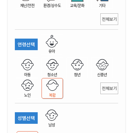
재난/안전
환경/상수도
교육/문화
기타
전체보기
연령선택
유아
아동
청소년
청년
신중년
전체보기
노인
복합
성별선택
남성