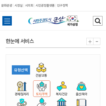
문화관광
시장실
시의회
시민광장플랫폼
인구정책
시
전
검
민
체
색
메
하
-
+
한눈에 서비스
주
뉴
기
열
권
기
도
유형선택
시
건설/교통
군
경제/일자리
토지/주택
복지/건강
출산/육아
산