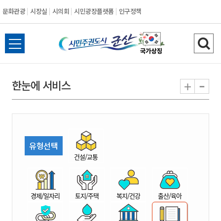
문화관광
시장실
시의회
시민광장플랫폼
인구정책
시
전
검
민
체
색
메
하
-
+
한눈에 서비스
주
뉴
기
열
권
기
도
유형선택
시
건설/교통
군
경제/일자리
토지/주택
복지/건강
출산/육아
산