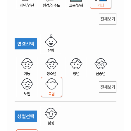
재난/안전
환경/상수도
교육/문화
기타
전체보기
연령선택
유아
아동
청소년
청년
신중년
전체보기
노인
복합
성별선택
남성