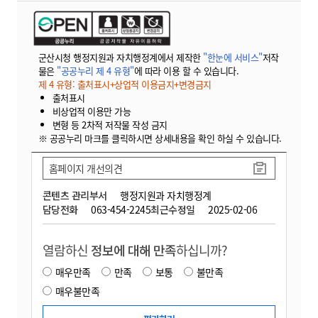
군산시청 행정지원과 자치행정계에서 제작한
"한눈에 서비스"
저작
물은
"공공누리 제 4 유형"
에 따라 이용 할 수 있습니다.
제 4 유형: 출처표시+상업적 이용금지+변경금지
출처표시
비상업적 이용만 가능
변형 등 2차적 저작물 작성 금지
※ 공공누리 마크를 클릭하시면 상세내용을 확인 하실 수 있습니다.
홈페이지 개선의견
콘텐츠 관리부서
행정지원과 자치행정계
담당전화
063-454-2245
최근수정일
2025-02-06
열람하신
정보에 대해 만족
하십니까?
매우만족
만족
보통
불만족
매우불만족