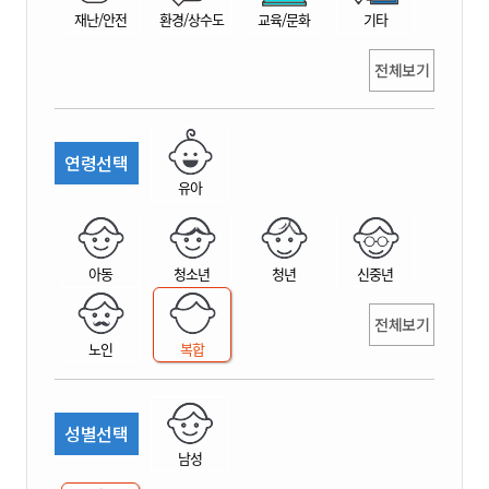
재난/안전
환경/상수도
교육/문화
기타
전체보기
연령선택
유아
아동
청소년
청년
신중년
전체보기
노인
복합
성별선택
남성