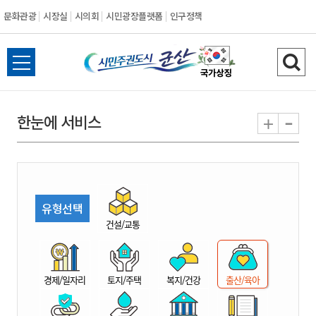
문화관광
시장실
시의회
시민광장플랫폼
인구정책
시
전
검
민
체
색
메
하
-
+
한눈에 서비스
주
뉴
기
열
권
기
도
유형선택
시
건설/교통
군
경제/일자리
토지/주택
복지/건강
출산/육아
산