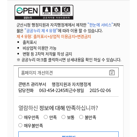
군산시청 행정지원과 자치행정계에서 제작한
"한눈에 서비스"
저작
물은
"공공누리 제 4 유형"
에 따라 이용 할 수 있습니다.
제 4 유형: 출처표시+상업적 이용금지+변경금지
출처표시
비상업적 이용만 가능
변형 등 2차적 저작물 작성 금지
※ 공공누리 마크를 클릭하시면 상세내용을 확인 하실 수 있습니다.
홈페이지 개선의견
콘텐츠 관리부서
행정지원과 자치행정계
담당전화
063-454-2245
최근수정일
2025-02-06
열람하신
정보에 대해 만족
하십니까?
매우만족
만족
보통
불만족
매우불만족