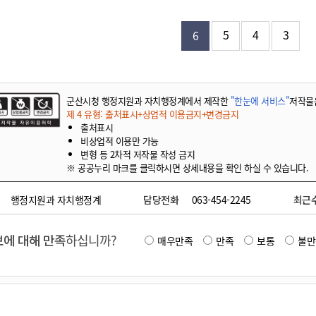
기부자 예우제
기부자 명예의 전당
5
4
3
6
기금사업
군산시 답례품
고향사랑기부제 소식
군산시청 행정지원과 자치행정계에서 제작한
"한눈에 서비스"
저작물
제 4 유형: 출처표시+상업적 이용금지+변경금지
출처표시
비상업적 이용만 가능
변형 등 2차적 저작물 작성 금지
※ 공공누리 마크를 클릭하시면 상세내용을 확인 하실 수 있습니다.
행정지원과 자치행정계
담당전화
063-454-2245
최근
에 대해 만족
하십니까?
매우만족
만족
보통
불만