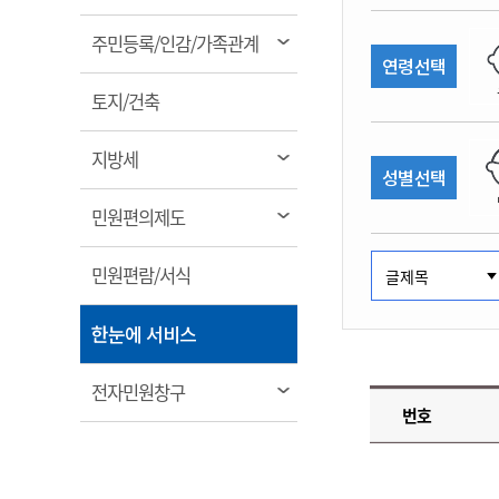
림
계약정보공개
전화번호안내
전화번호안내
전화번호안내
전화번호안내
전화번호안내
전화번호안내
전화번호안내
전화번호안내
군산시보
장사정보
열
주민등록/인감/가족관계
입찰/계약정보
연령선택
읍면동소식
주민복지 안내서
주요시책
림
수산업
찾아오시는길
찾아오시는길
찾아오시는길
찾아오시는길
찾아오시는길
찾아오시는길
찾아오시는길
찾아오시는길
용역과제
열
민원편의제도
토지/건축
웹진 열린군산
시정계획
어업현황
림
타기관소식
민원 1회방문 처리제
주요업무
수산물 안전정보
열
지방세
성별선택
어디서나 민원처리제
시정백서
림
군산수산물 소비촉진행사
상품권 구매 사용 및 관리
사전심사 청구제도
열
민원편의제도
군산 특화 수산물
림
민원인 후견인제
열
민원편람/서식
복합민원 상담예약제
림
폐업신고 원스톱서비스
열
한눈에 서비스
납세자 보호관제도
림
『안심상속』 원스톱 서비
열
전자민원창구
스
번호
림