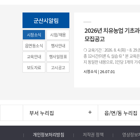
군산시알림
2026년 치유농업 기초
시정소식
시험/채용
모집공고
(municipal
읍면동소식
행사안내
❍ 교육기간 : 2026. 8. 4.(화) ~ 8. 29.
news)
총 12시간(이론 6, 실습 6) * 본 교육
교육안내
행사일정표
지 동일한 내용으로, 1인당 1개의 기수
보도자료
고시공고
기수별 교육 요일 및 시간
시정소식 | 26.07.01
부서 누리집
읍/면/동 누리집
개인정보처리방침
저작권 정책
영상정보