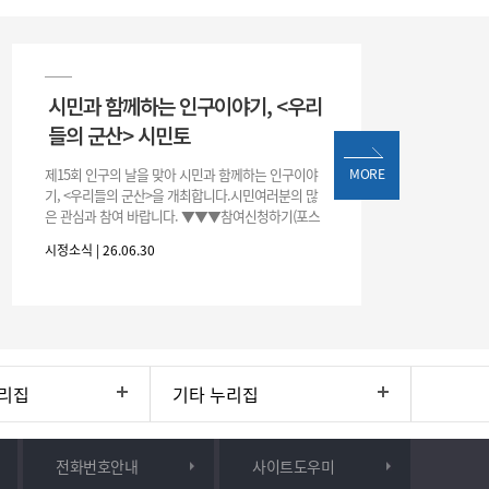
시민과 함께하는 인구이야기, <우리
들의 군산> 시민토
제15회 인구의 날을 맞아 시민과 함께하는 인구이야
MORE
기, <우리들의 군산>을 개최합니다.시민여러분의 많
은 관심과 참여 바랍니다. ▼▼▼참여신청하기(포스
터 하단 QR)▼▼▼
시정소식 | 26.06.30
리집
기타 누리집
전화번호안내
사이트도우미