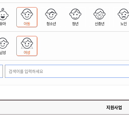
위원회 현황
공공데이터 개방
업무추진비공
군산시 무상교통
공부의 명수
정부24
위원회 명단공개
공공데이터 개방
예산/재정
법률정보
국민신문고
건설
부동산
에너지
유아
아동
청소년
청년
신중년
노인
환경
청소
위생
위원회 회의록 공개
공공데이터 수요조사
민원편람/서식
한눈에 서비스
전자가족관계등록
예산안내
조례규칙 입법예고
경제동향
도로/가로등
부동산 정보
태양광
환경선언문
청소정보
공중위생
재정공시
조례규칙 입법예고(구)
물가정보
자전거
주소/건축/지적/지리정보
가스/석유
인터넷등기소
환경기본정보
대형폐기물 배출신고
위생용품 제조업
결산보고서
법률정보 관련사이트
사회조사
조상땅찾기
국세청홈택스
남성
여성
화학물질 관리지도
공모사업
생활쓰레기 처리요령
식품위생
중기지방재정계획
사업체조
위택스
미세먼지 대응
음식물쓰레기 처리요령
문화 콘텐츠업
투자심사
통계연보
부동산통합민원
환경영향평가
폐기물 처리시설 현황
예산낭비신고
청년통계
체육
공공데이터포털
석면해체 건축물정보
보조금 부정수급 신고
주민등록
새올전자민원창구
체육시설 안내
환경오염업소 공개
공유재산
체류외국
군산시체육회
환경 관련사이트
재정용어사전
생활체육 공지
지원사업
군산시 고향사랑기부제
고향사랑기부제 소개
군산상품