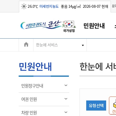
맑음
문
26.0℃
미세먼지농도
좋음 14㎍/㎥
2026-08-07 현재
시
민원안내
민
전
한눈에 서비스
군산새만금
민원안내
소통참여
생활복지
경제산업
정보공개
군산소개
전북소개
주
군산에서 시작되는 새만금
전북특별자치도 소개
군산사랑상품권
민원창구안내
정보공개제도
복지/보건
시정알림
군산시 비전
체
권
민원이용안내
시정소식
인구정책
상품권 안내
제도안내
전북특별자치도란?
메
민원안내
한눈에 서
민원수수료
시험/채용
통합돌봄
상품권 공지사항
비공개대상정보
전북특별자치도 용어 Q&A
뉴
도
종합민원창구
보도자료
주민복지
상품권 Q&A
불복구제절차
자료실
시
아름다운 배려창구
행사안내
아동/청소년
상품권 이용규약
수수료
열
민원창구안내
홍보영상 게시판
토지정보민원창구
행사일정표
여성/가족
판매대행점 조회
정보공개서식
림
군
대표전화
대표전화
대표전화
대표전화
대표전화
대표전화
대표전화
대표전화
063-454-4000
063-454-4000
063-454-4000
063-454-4000
063-454-4000
063-454-4000
063-454-4000
063-454-4000
열
여권 민원
무인민원발급기
교육안내
노인복지
지류상품권 재고조회
림
유형선택
산
보건소식
장애인복지
부서 및 담당자 연락처
부서 및 담당자 연락처
부서 및 담당자 연락처
부서 및 담당자 연락처
부서 및 담당자 연락처
부서 및 담당자 연락처
부서 및 담당자 연락처
부서 및 담당자 연락처
건
열
차량 민원
고시공고
사회서비스(바우처)