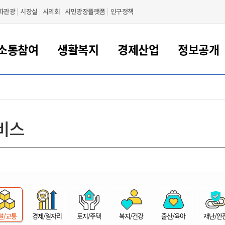
화관광
시장실
시의회
시민광장플랫폼
인구정책
소통참여
생활복지
경제산업
정보공개
새만금 해양거점도시 군산
정보공개 목록/청구
시민참여서비스
여권 민원
기업지원
교육
군산시 소개
군산시 관할권 주요논리
각종 신고/민원
사전정보공표
일자리/창업
차량 민원
상하수도
시청안내
새만금 관할구역 결
주민등록/인감/가
교통안내
기업목록
인사운영
SNS소식
여권발급안내
시민광장플랫폼
교육지원
투자기업 인센티브
정보공개 목록/청구
군산 현황
차량등록사업소 안내
하수도 계획
군산시 명장
사전정보공표
청사종합안내
주민등록/인감/가
시내버스
일반기업 목록
2022년도 통계
조직도
비스
여권 서식
시장에게 바란다
평생교육
기업지원정책
군산의 역사
차량 신규/이전 등록
상수도시설
구인구직
수시공표
전화번호안내
각종서식
택시
사회적경제기업
2023년도 통계
업무
나의민원
학자금대출이자지원
경제 공지/서식
수상현황
저당권 설정/말소 등록
수질검사
청년뜰(청년센터/창업센터)
부서별 팩스번호
시외버스/고속버스
공장 검색
2024년도 통계
부서소
나도한마디
우리아이 꿈탐험 지원사업
기업애로해소SOS
자연지리특성
등록원부 열람/발급
상수도/하수도 요금
시청 오시는 길
철도/항공
2025년도 통계
부서별 
군산시사회적경제지원센터
칭찬합시다
시민정보화교육
강소연구개발특구
행정구역/행정지도
자동차 등록 서식
요금조회납부시스템
여객선
설문조사
부모학교예약시스템
자매결연/국제협력 도시
자동차 과태료 조회 및 납부
공공하수처리시설
교통 관련사이트
일자리 지원사업
자원봉사참여
군산어린이시청
군산의 상징
자동차 정기(종합)검사 기
주정차단속 문자알
일자리지원센터
설/교통
경제/일자리
토지/주택
복지/건강
출산/육아
재난/안
간조회 및 검사예약
스
전자민원창
적극행정
디지털배움터