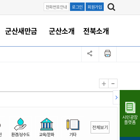
전화번호안내
로그인
회원가입
군산새만금
군산소개
전북소개
정 대응
족관계
부서/업무
RE100의 중심 새만금
도시/공원/주택
산업인프라
정책실명제
토지/건축
읍면동 안내
군산새만금 홍보 영상
조직운영6대지표
농업/축산업
도시재생
지방세
족관계
도시계획/지구단위계획
군산국가산업단지
정책실명제 안내
지방세
도시재생사업
민선8기 농업비전/발전방
공무원 정원
향
-
+
공원녹지
군산2국가산업단지
국민신청실명제안내
지방세환급금신청
도시재생(현장)지원센터
과장급이상 상위직 비율
농산물 유통
식
주택
새만금산업단지
정책실명제 중점관리 대상
지방세 상담챗봇
도시재생시설 현황
공무원 1인당 주민수
가축방역
자료실
자유무역지역
도시재생 공지/행사
현장공무원 비율
동물복지
지방산업단지
재정규모대비 인건비운영
시민광장
농공단지
실국본부수
플랫폼
전체보기
림 서비
산업단지 지도
내고장 알리미
전
환경/상수도
교육/문화
기타
구
항만/여객/공항/철도/컨벤