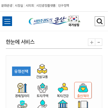
문화관광
시장실
시의회
시민광장플랫폼
인구정책
시
전
검
민
체
색
메
하
-
+
한눈에 서비스
주
뉴
기
열
권
기
도
유형선택
시
건설/교통
군
경제/일자리
토지/주택
복지/건강
출산/육아
산