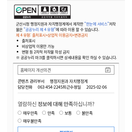
군산시청 행정지원과 자치행정계에서 제작한
"한눈에 서비스"
저작
물은
"공공누리 제 4 유형"
에 따라 이용 할 수 있습니다.
제 4 유형: 출처표시+상업적 이용금지+변경금지
출처표시
비상업적 이용만 가능
변형 등 2차적 저작물 작성 금지
※ 공공누리 마크를 클릭하시면 상세내용을 확인 하실 수 있습니다.
홈페이지 개선의견
콘텐츠 관리부서
행정지원과 자치행정계
담당전화
063-454-2245
최근수정일
2025-02-06
열람하신
정보에 대해 만족
하십니까?
매우만족
만족
보통
불만족
매우불만족