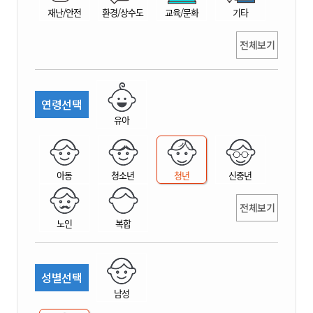
재난/안전
환경/상수도
교육/문화
기타
전체보기
연령선택
유아
아동
청소년
청년
신중년
전체보기
노인
복합
성별선택
남성