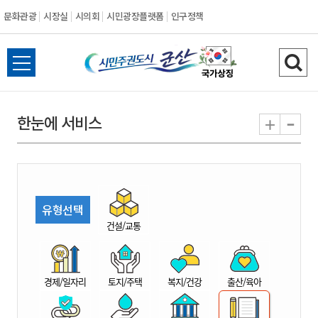
문화관광
시장실
시의회
시민광장플랫폼
인구정책
시
전
검
민
체
색
메
하
-
+
한눈에 서비스
주
뉴
기
열
권
기
도
유형선택
시
건설/교통
군
경제/일자리
토지/주택
복지/건강
출산/육아
산