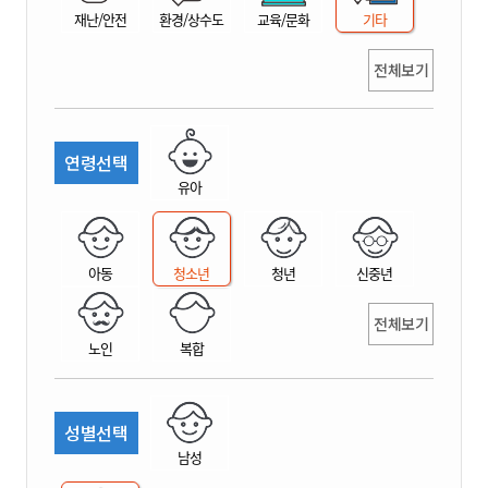
재난/안전
환경/상수도
교육/문화
기타
전체보기
연령선택
유아
아동
청소년
청년
신중년
전체보기
노인
복합
성별선택
남성