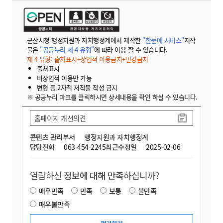
군산시청 행정지원과 자치행정계에서 제작한
"한눈에 서비스"
저작
물은
"공공누리 제 4 유형"
에 따라 이용 할 수 있습니다.
제 4 유형: 출처표시+상업적 이용금지+변경금지
출처표시
비상업적 이용만 가능
변형 등 2차적 저작물 작성 금지
※ 공공누리 마크를 클릭하시면 상세내용을 확인 하실 수 있습니다.
홈페이지 개선의견
콘텐츠 관리부서
행정지원과 자치행정계
담당전화
063-454-2245
최근수정일
2025-02-06
열람하신
정보에 대해 만족
하십니까?
매우만족
만족
보통
불만족
매우불만족