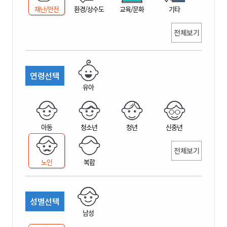
재난/안전
환경/상수도
교육/문화
기타
전체보기
연령선택
유아
아동
청소년
청년
신중년
전체보기
노인
복합
성별선택
남성