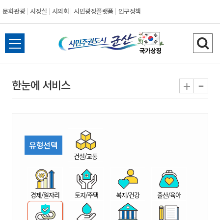
문화관광
시장실
시의회
시민광장플랫폼
인구정책
시
전
검
민
체
색
메
하
-
+
한눈에 서비스
주
뉴
기
열
권
기
도
유형선택
시
건설/교통
군
경제/일자리
토지/주택
복지/건강
출산/육아
산