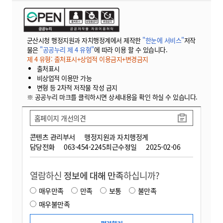
군산시청 행정지원과 자치행정계에서 제작한
"한눈에 서비스"
저작
물은
"공공누리 제 4 유형"
에 따라 이용 할 수 있습니다.
제 4 유형: 출처표시+상업적 이용금지+변경금지
출처표시
비상업적 이용만 가능
변형 등 2차적 저작물 작성 금지
※ 공공누리 마크를 클릭하시면 상세내용을 확인 하실 수 있습니다.
홈페이지 개선의견
콘텐츠 관리부서
행정지원과 자치행정계
담당전화
063-454-2245
최근수정일
2025-02-06
열람하신
정보에 대해 만족
하십니까?
매우만족
만족
보통
불만족
매우불만족