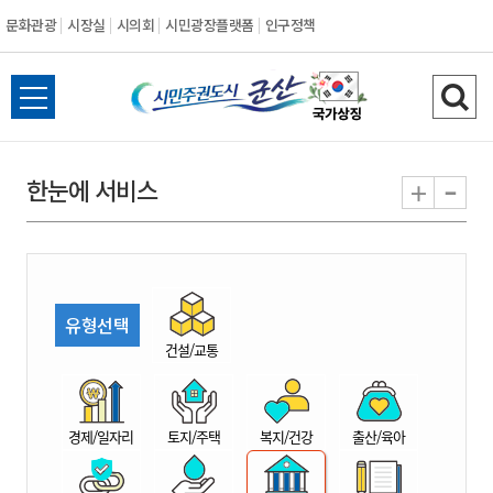
문화관광
시장실
시의회
시민광장플랫폼
인구정책
시
전
검
민
체
색
메
하
-
+
한눈에 서비스
주
뉴
기
열
권
기
도
유형선택
시
건설/교통
군
경제/일자리
토지/주택
복지/건강
출산/육아
산