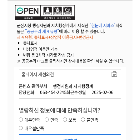
군산시청 행정지원과 자치행정계에서 제작한
"한눈에 서비스"
저작
물은
"공공누리 제 4 유형"
에 따라 이용 할 수 있습니다.
제 4 유형: 출처표시+상업적 이용금지+변경금지
출처표시
비상업적 이용만 가능
변형 등 2차적 저작물 작성 금지
※ 공공누리 마크를 클릭하시면 상세내용을 확인 하실 수 있습니다.
홈페이지 개선의견
콘텐츠 관리부서
행정지원과 자치행정계
담당전화
063-454-2245
최근수정일
2025-02-06
열람하신
정보에 대해 만족
하십니까?
매우만족
만족
보통
불만족
매우불만족