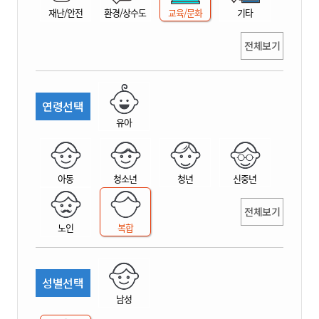
재난/안전
환경/상수도
교육/문화
기타
전체보기
연령선택
유아
아동
청소년
청년
신중년
전체보기
노인
복합
성별선택
남성