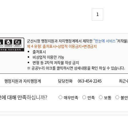
기부자 예우제
기부자 명예의 전당
1
기금사업
군산시 답례품
고향사랑기부제 소식
군산시청 행정지원과 자치행정계에서 제작한
"한눈에 서비스"
저작물
제 4 유형: 출처표시+상업적 이용금지+변경금지
출처표시
비상업적 이용만 가능
변형 등 2차적 저작물 작성 금지
※ 공공누리 마크를 클릭하시면 상세내용을 확인 하실 수 있습니다.
행정지원과 자치행정계
담당전화
063-454-2245
최근
에 대해 만족
하십니까?
매우만족
만족
보통
불만