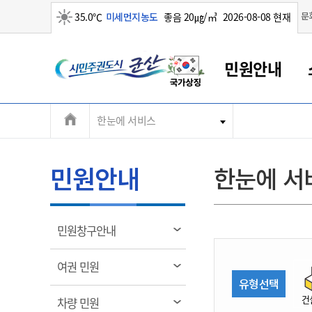
맑음
문
35.0℃
미세먼지농도
좋음 20㎍/㎥
2026-08-08 현재
시
민원안내
민
전
한눈에 서비스
군산새만금
민원안내
소통참여
생활복지
경제산업
정보공개
군산소개
전북소개
주
군산에서 시작되는 새만금
전북특별자치도 소개
군산사랑상품권
민원창구안내
정보공개제도
복지/보건
시정알림
군산시 비전
체
권
민원이용안내
시정소식
인구정책
상품권 안내
제도안내
전북특별자치도란?
메
민원안내
한눈에 서
민원수수료
시험/채용
통합돌봄
상품권 공지사항
비공개대상정보
전북특별자치도 용어 Q&A
뉴
도
종합민원창구
보도자료
주민복지
상품권 Q&A
불복구제절차
자료실
시
아름다운 배려창구
행사안내
아동/청소년
상품권 이용규약
수수료
열
민원창구안내
홍보영상 게시판
토지정보민원창구
행사일정표
여성/가족
판매대행점 조회
정보공개서식
림
군
대표전화
대표전화
대표전화
대표전화
대표전화
대표전화
대표전화
대표전화
063-454-4000
063-454-4000
063-454-4000
063-454-4000
063-454-4000
063-454-4000
063-454-4000
063-454-4000
열
여권 민원
무인민원발급기
교육안내
노인복지
지류상품권 재고조회
림
유형선택
산
보건소식
장애인복지
부서 및 담당자 연락처
부서 및 담당자 연락처
부서 및 담당자 연락처
부서 및 담당자 연락처
부서 및 담당자 연락처
부서 및 담당자 연락처
부서 및 담당자 연락처
부서 및 담당자 연락처
건
열
차량 민원
고시공고
사회서비스(바우처)