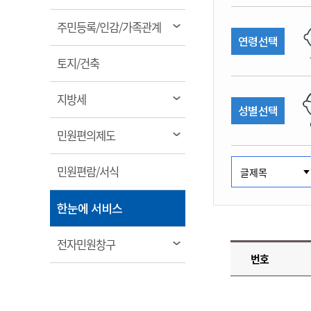
림
계약정보공개
전화번호안내
전화번호안내
전화번호안내
전화번호안내
전화번호안내
전화번호안내
전화번호안내
전화번호안내
군산시보
장사정보
열
주민등록/인감/가족관계
입찰/계약정보
연령선택
읍면동소식
주민복지 안내서
주요시책
림
수산업
찾아오시는길
찾아오시는길
찾아오시는길
찾아오시는길
찾아오시는길
찾아오시는길
찾아오시는길
찾아오시는길
용역과제
열
민원편의제도
토지/건축
웹진 열린군산
시정계획
어업현황
림
타기관소식
민원 1회방문 처리제
주요업무
수산물 안전정보
열
지방세
성별선택
어디서나 민원처리제
시정백서
림
군산수산물 소비촉진행사
상품권 구매 사용 및 관리
사전심사 청구제도
열
민원편의제도
군산 특화 수산물
림
민원인 후견인제
열
민원편람/서식
복합민원 상담예약제
림
폐업신고 원스톱서비스
열
한눈에 서비스
납세자 보호관제도
림
『안심상속』 원스톱 서비
열
전자민원창구
스
번호
림