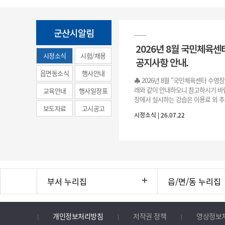
군산시알림
2026년 8월 국민체육센
시정소식
시험/채용
공지사항 안내.
(municipal
읍면동소식
행사안내
♣ 2026년 8월 “국민체육센터 수영
news)
래와 같이 안내하오니 참고하시기 바랍
교육안내
행사일정표
장에서 실시하는 강습은 이용료 외 추
보도자료
고시공고
료로 운영됩니다.》 1. 회원 가입 등록 기간
시정소식 | 26.07.22
3.(월)
부서 누리집
읍/면/동 누리집
개인정보처리방침
저작권 정책
영상정보