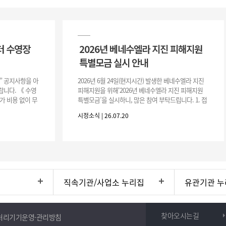
터 수영장
2026년 베네수엘라 지진 피해지원
특별모금 실시 안내
장” 공지사항을 아
2026년 6월 24일(현지시간) 발생한 베네수엘라 지진
니다. 《 수영
피해지원을 위해‘2026년 베네수엘라 지진 피해지원
가 비용 없이 무
특별모금’을 실시하니, 많은 참여 부탁드립니다. 1. 접
 : 2026. 8.
수 처 : 전북 사회복지공동모금회 2. 모집기간 : 2026.
시정소식 | 26.07.20
6.
직속기관/사업소 누리집
유관기관 누
찾아오시는길
처리기기운영·관리방침