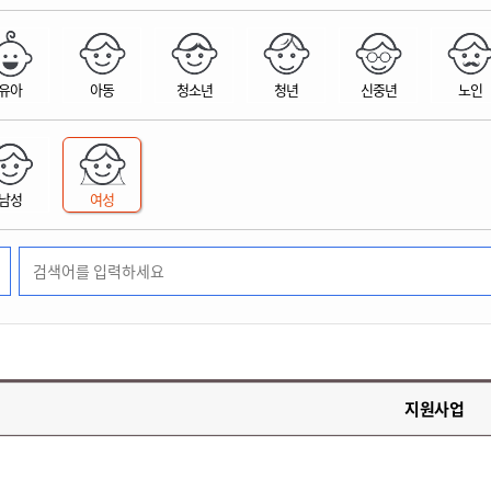
위원회 현황
공공데이터 개방
업무추진비공
군산시 무상교통
공부의 명수
정부24
위원회 명단공개
공공데이터 개방
예산/재정
법률정보
국민신문고
건설
부동산
에너지
유아
아동
청소년
청년
신중년
노인
환경
청소
위생
위원회 회의록 공개
공공데이터 수요조사
민원편람/서식
한눈에 서비스
전자가족관계등록
예산안내
조례규칙 입법예고
경제동향
도로/가로등
부동산 정보
태양광
환경선언문
청소정보
공중위생
재정공시
조례규칙 입법예고(구)
물가정보
자전거
주소/건축/지적/지리정보
가스/석유
인터넷등기소
환경기본정보
대형폐기물 배출신고
위생용품 제조업
결산보고서
법률정보 관련사이트
사회조사
조상땅찾기
국세청홈택스
남성
여성
화학물질 관리지도
공모사업
생활쓰레기 처리요령
식품위생
중기지방재정계획
사업체조
위택스
미세먼지 대응
음식물쓰레기 처리요령
문화 콘텐츠업
투자심사
통계연보
부동산통합민원
환경영향평가
폐기물 처리시설 현황
예산낭비신고
청년통계
체육
공공데이터포털
석면해체 건축물정보
보조금 부정수급 신고
주민등록
새올전자민원창구
체육시설 안내
환경오염업소 공개
공유재산
체류외국
군산시체육회
환경 관련사이트
재정용어사전
생활체육 공지
지원사업
군산시 고향사랑기부제
고향사랑기부제 소개
군산상품