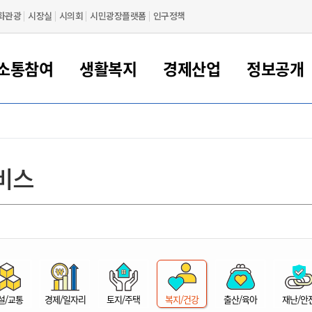
화관광
시장실
시의회
시민광장플랫폼
인구정책
소통참여
생활복지
경제산업
정보공개
새만금 해양거점도시 군산
정보공개 목록/청구
시민참여서비스
여권 민원
기업지원
교육
군산시 소개
군산시 관할권 주요논리
각종 신고/민원
사전정보공표
일자리/창업
차량 민원
상하수도
시청안내
새만금 관할구역 결
주민등록/인감/가
교통안내
기업목록
인사운영
SNS소식
여권발급안내
시민광장플랫폼
교육지원
투자기업 인센티브
정보공개 목록/청구
군산 현황
차량등록사업소 안내
하수도 계획
군산시 명장
사전정보공표
청사종합안내
주민등록/인감/가
시내버스
일반기업 목록
2022년도 통계
조직도
비스
여권 서식
시장에게 바란다
평생교육
기업지원정책
군산의 역사
차량 신규/이전 등록
상수도시설
구인구직
수시공표
전화번호안내
각종서식
택시
사회적경제기업
2023년도 통계
업무
나의민원
학자금대출이자지원
경제 공지/서식
수상현황
저당권 설정/말소 등록
수질검사
청년뜰(청년센터/창업센터)
부서별 팩스번호
시외버스/고속버스
공장 검색
2024년도 통계
부서소
나도한마디
우리아이 꿈탐험 지원사업
기업애로해소SOS
자연지리특성
등록원부 열람/발급
상수도/하수도 요금
시청 오시는 길
철도/항공
2025년도 통계
부서별 
군산시사회적경제지원센터
칭찬합시다
시민정보화교육
강소연구개발특구
행정구역/행정지도
자동차 등록 서식
요금조회납부시스템
여객선
설문조사
부모학교예약시스템
자매결연/국제협력 도시
자동차 과태료 조회 및 납부
공공하수처리시설
교통 관련사이트
일자리 지원사업
자원봉사참여
군산어린이시청
군산의 상징
자동차 정기(종합)검사 기
주정차단속 문자알
일자리지원센터
설/교통
경제/일자리
토지/주택
복지/건강
출산/육아
재난/안
간조회 및 검사예약
스
전자민원창
적극행정
디지털배움터