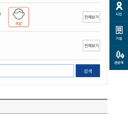
개
재정정보 공개
공공저작물
션
시민
통계정보
행정규제개혁
전체보기
소상공인 지원
복합
민방위/재난안전
시스템
행정규제개혁안내
고유가 피해지원금
민방위
규제신문고
군산사랑배달 배달의명수
기업
재난안전
전체보기
규제입증요청
카드수수료 지원
풍수해보험
사
규제정보포털
소상공인지원
재해예방
관광객
관련기관 안내
검색
군산시착한가격업소
시민대상보험
통계
영조물 배상보험
인 현황
군산시민 안전보험
군산시민 자전거보험
군산 상품
농업인안전보험 농가부담
 가이드북
금 지원사업