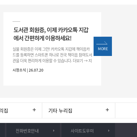
도서관 회원증, 이제 카카오톡 지갑
에서 간편하게 이용하세요!
실물 회원증은 이제 그만! 카카오톡 지갑에 책이음카
MORE
드를 등록하면 스마트폰 하나로 전국 책이음 참여도서
관을 더욱 편리하게 이용할 수 있습니다. 더보기 → 지
갑 → +발급 → 책이음카드 지금 바로 등록하고 쉽고
시정소식 | 26.07.20
간편한 도서관 서비스를 만
리집
기타 누리집
전화번호안내
사이트도우미