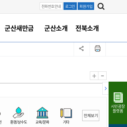
전화번호안내
로그인
회원가입
군산새만금
군산소개
전북소개
정 대응
족관계
부서/업무
RE100의 중심 새만금
도시/공원/주택
산업인프라
정책실명제
토지/건축
읍면동 안내
군산새만금 홍보 영상
조직운영6대지표
농업/축산업
도시재생
지방세
족관계
도시계획/지구단위계획
군산국가산업단지
정책실명제 안내
지방세
도시재생사업
민선8기 농업비전/발전방
공무원 정원
향
-
+
공원녹지
군산2국가산업단지
국민신청실명제안내
지방세환급금신청
도시재생(현장)지원센터
과장급이상 상위직 비율
농산물 유통
식
주택
새만금산업단지
정책실명제 중점관리 대상
지방세 상담챗봇
도시재생시설 현황
공무원 1인당 주민수
가축방역
자료실
자유무역지역
도시재생 공지/행사
현장공무원 비율
동물복지
지방산업단지
재정규모대비 인건비운영
시민광장
농공단지
실국본부수
플랫폼
전체보기
림 서비
산업단지 지도
내고장 알리미
전
환경/상수도
교육/문화
기타
구
항만/여객/공항/철도/컨벤