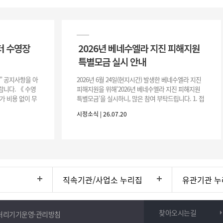
터 수영장
2026년 베네수엘라 지진 피해지원
특별모금 실시 안내
장” 공지사항을 아
2026년 6월 24일(현지시간) 발생한 베네수엘라 지진
니다. 《 수영
피해지원을 위해‘2026년 베네수엘라 지진 피해지원
가 비용 없이 무
특별모금’을 실시하니, 많은 참여 부탁드립니다. 1. 접
 : 2026. 8.
수 처 : 전북 사회복지공동모금회 2. 모집기간 : 2026.
시정소식 | 26.07.20
6.
직속기관/사업소 누리집
유관기관 누
찾아오시는길
처리기기운영·관리방침