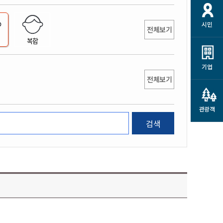
개
재정정보 공개
공공저작물
션
시민
통계정보
행정규제개혁
전체보기
소상공인 지원
복합
민방위/재난안전
시스템
행정규제개혁안내
고유가 피해지원금
민방위
규제신문고
군산사랑배달 배달의명수
기업
재난안전
전체보기
규제입증요청
카드수수료 지원
풍수해보험
사
규제정보포털
소상공인지원
재해예방
관광객
관련기관 안내
검색
군산시착한가격업소
시민대상보험
통계
영조물 배상보험
인 현황
군산시민 안전보험
군산시민 자전거보험
군산 상품
농업인안전보험 농가부담
 가이드북
금 지원사업