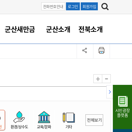
전화번호안내
로그인
회원가입
군산새만금
군산소개
전북소개
정 대응
족관계
부서/업무
RE100의 중심 새만금
도시/공원/주택
산업인프라
정책실명제
토지/건축
읍면동 안내
군산새만금 홍보 영상
조직운영6대지표
농업/축산업
도시재생
지방세
족관계
도시계획/지구단위계획
군산국가산업단지
정책실명제 안내
지방세
도시재생사업
민선8기 농업비전/발전방
공무원 정원
향
-
+
공원녹지
군산2국가산업단지
국민신청실명제안내
지방세환급금신청
도시재생(현장)지원센터
과장급이상 상위직 비율
농산물 유통
식
주택
새만금산업단지
정책실명제 중점관리 대상
지방세 상담챗봇
도시재생시설 현황
공무원 1인당 주민수
가축방역
자료실
자유무역지역
도시재생 공지/행사
현장공무원 비율
동물복지
지방산업단지
재정규모대비 인건비운영
시민광장
농공단지
실국본부수
플랫폼
전체보기
림 서비
산업단지 지도
내고장 알리미
전
환경/상수도
교육/문화
기타
구
항만/여객/공항/철도/컨벤