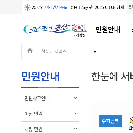
맑음
문
25.0℃
미세먼지농도
좋음 12㎍/㎥
2026-08-08 현재
시
민원안내
민
전
한눈에 서비스
군산새만금
민원안내
소통참여
생활복지
경제산업
정보공개
군산소개
전북소개
주
군산에서 시작되는 새만금
전북특별자치도 소개
군산사랑상품권
민원창구안내
정보공개제도
복지/보건
시정알림
군산시 비전
체
권
민원이용안내
시정소식
인구정책
상품권 안내
제도안내
전북특별자치도란?
메
민원안내
한눈에 서
민원수수료
시험/채용
통합돌봄
상품권 공지사항
비공개대상정보
전북특별자치도 용어 Q&A
뉴
도
종합민원창구
보도자료
주민복지
상품권 Q&A
불복구제절차
자료실
시
아름다운 배려창구
행사안내
아동/청소년
상품권 이용규약
수수료
열
민원창구안내
홍보영상 게시판
토지정보민원창구
행사일정표
여성/가족
판매대행점 조회
정보공개서식
림
군
대표전화
대표전화
대표전화
대표전화
대표전화
대표전화
대표전화
대표전화
063-454-4000
063-454-4000
063-454-4000
063-454-4000
063-454-4000
063-454-4000
063-454-4000
063-454-4000
열
여권 민원
무인민원발급기
교육안내
노인복지
지류상품권 재고조회
림
유형선택
산
보건소식
장애인복지
부서 및 담당자 연락처
부서 및 담당자 연락처
부서 및 담당자 연락처
부서 및 담당자 연락처
부서 및 담당자 연락처
부서 및 담당자 연락처
부서 및 담당자 연락처
부서 및 담당자 연락처
건
열
차량 민원
고시공고
사회서비스(바우처)