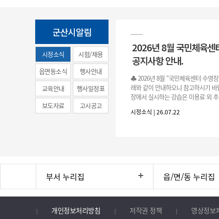
군산시알림
2026년 8월 국민체육센
시정소식
시험/채용
공지사항 안내.
(municipal
읍면동소식
행사안내
♣ 2026년 8월 “국민체육센터 수영
news)
래와 같이 안내하오니 참고하시기 바랍
교육안내
행사일정표
장에서 실시하는 강습은 이용료 외 추
보도자료
고시공고
료로 운영됩니다.》 1. 회원 가입 등록 기간
시정소식 | 26.07.22
3.(월)
부서 누리집
읍/면/동 누리집
개인정보처리방침
저작권 정책
영상정보