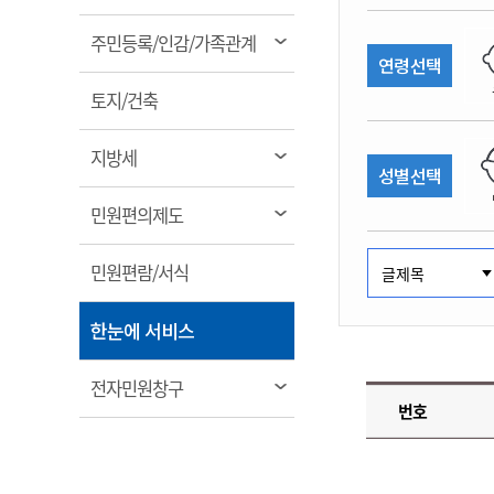
림
계약정보공개
전화번호안내
전화번호안내
전화번호안내
전화번호안내
전화번호안내
전화번호안내
전화번호안내
전화번호안내
군산시보
장사정보
열
주민등록/인감/가족관계
입찰/계약정보
연령선택
읍면동소식
주민복지 안내서
주요시책
림
수산업
찾아오시는길
찾아오시는길
찾아오시는길
찾아오시는길
찾아오시는길
찾아오시는길
찾아오시는길
찾아오시는길
용역과제
열
민원편의제도
토지/건축
웹진 열린군산
시정계획
어업현황
림
타기관소식
민원 1회방문 처리제
주요업무
수산물 안전정보
열
지방세
성별선택
어디서나 민원처리제
시정백서
림
군산수산물 소비촉진행사
상품권 구매 사용 및 관리
사전심사 청구제도
열
민원편의제도
군산 특화 수산물
림
민원인 후견인제
열
민원편람/서식
복합민원 상담예약제
림
폐업신고 원스톱서비스
열
한눈에 서비스
납세자 보호관제도
림
『안심상속』 원스톱 서비
열
전자민원창구
스
번호
림