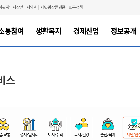
화관광
시장실
시의회
시민광장플랫폼
인구정책
소통참여
생활복지
경제산업
정보공개
새만금 해양거점도시 군산
정보공개 목록/청구
시민참여서비스
여권 민원
기업지원
교육
군산시 소개
군산시 관할권 주요논리
각종 신고/민원
사전정보공표
일자리/창업
차량 민원
상하수도
시청안내
새만금 관할구역 결
주민등록/인감/가
교통안내
기업목록
인사운영
SNS소식
여권발급안내
시민광장플랫폼
교육지원
투자기업 인센티브
정보공개 목록/청구
군산 현황
차량등록사업소 안내
하수도 계획
군산시 명장
사전정보공표
청사종합안내
주민등록/인감/가
시내버스
일반기업 목록
2022년도 통계
조직도
비스
여권 서식
시장에게 바란다
평생교육
기업지원정책
군산의 역사
차량 신규/이전 등록
상수도시설
구인구직
수시공표
전화번호안내
각종서식
택시
사회적경제기업
2023년도 통계
업무
나의민원
학자금대출이자지원
경제 공지/서식
수상현황
저당권 설정/말소 등록
수질검사
청년뜰(청년센터/창업센터)
부서별 팩스번호
시외버스/고속버스
공장 검색
2024년도 통계
부서소
나도한마디
우리아이 꿈탐험 지원사업
기업애로해소SOS
자연지리특성
등록원부 열람/발급
상수도/하수도 요금
시청 오시는 길
철도/항공
2025년도 통계
부서별 
군산시사회적경제지원센터
칭찬합시다
시민정보화교육
강소연구개발특구
행정구역/행정지도
자동차 등록 서식
요금조회납부시스템
여객선
설문조사
부모학교예약시스템
자매결연/국제협력 도시
자동차 과태료 조회 및 납부
공공하수처리시설
교통 관련사이트
일자리 지원사업
자원봉사참여
군산어린이시청
군산의 상징
자동차 정기(종합)검사 기
주정차단속 문자알
일자리지원센터
설/교통
경제/일자리
토지/주택
복지/건강
출산/육아
재난/안
간조회 및 검사예약
스
전자민원창
적극행정
디지털배움터