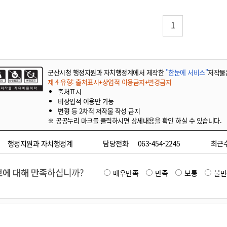
기부자 예우제
기부자 명예의 전당
1
기금사업
군산시 답례품
고향사랑기부제 소식
군산시청 행정지원과 자치행정계에서 제작한
"한눈에 서비스"
저작물
제 4 유형: 출처표시+상업적 이용금지+변경금지
출처표시
비상업적 이용만 가능
변형 등 2차적 저작물 작성 금지
※ 공공누리 마크를 클릭하시면 상세내용을 확인 하실 수 있습니다.
행정지원과 자치행정계
담당전화
063-454-2245
최근
에 대해 만족
하십니까?
매우만족
만족
보통
불만