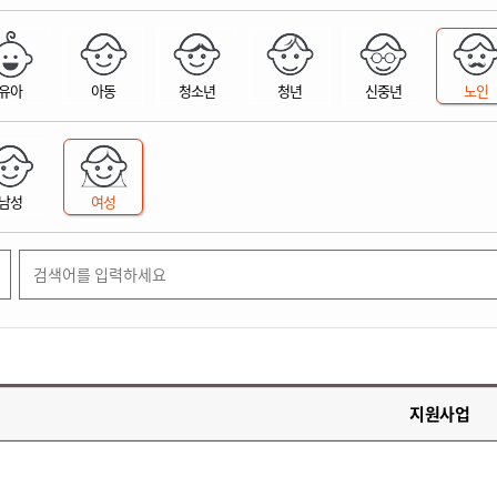
위원회 현황
공공데이터 개방
업무추진비공
군산시 무상교통
공부의 명수
정부24
위원회 명단공개
공공데이터 개방
예산/재정
법률정보
국민신문고
건설
부동산
에너지
유아
아동
청소년
청년
신중년
노인
환경
청소
위생
위원회 회의록 공개
공공데이터 수요조사
민원편람/서식
한눈에 서비스
전자가족관계등록
예산안내
조례규칙 입법예고
경제동향
도로/가로등
부동산 정보
태양광
환경선언문
청소정보
공중위생
재정공시
조례규칙 입법예고(구)
물가정보
자전거
주소/건축/지적/지리정보
가스/석유
인터넷등기소
환경기본정보
대형폐기물 배출신고
위생용품 제조업
결산보고서
법률정보 관련사이트
사회조사
조상땅찾기
국세청홈택스
남성
여성
화학물질 관리지도
공모사업
생활쓰레기 처리요령
식품위생
중기지방재정계획
사업체조
위택스
미세먼지 대응
음식물쓰레기 처리요령
문화 콘텐츠업
투자심사
통계연보
부동산통합민원
환경영향평가
폐기물 처리시설 현황
예산낭비신고
청년통계
체육
공공데이터포털
석면해체 건축물정보
보조금 부정수급 신고
주민등록
새올전자민원창구
체육시설 안내
환경오염업소 공개
공유재산
체류외국
군산시체육회
환경 관련사이트
재정용어사전
생활체육 공지
지원사업
군산시 고향사랑기부제
고향사랑기부제 소개
군산상품