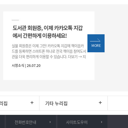
도서관 회원증, 이제 카카오톡 지갑
에서 간편하게 이용하세요!
실물 회원증은 이제 그만! 카카오톡 지갑에 책이음카
MORE
드를 등록하면 스마트폰 하나로 전국 책이음 참여도서
관을 더욱 편리하게 이용할 수 있습니다. 더보기 → 지
갑 → +발급 → 책이음카드 지금 바로 등록하고 쉽고
시정소식 | 26.07.20
간편한 도서관 서비스를 만
리집
기타 누리집
전화번호안내
사이트도우미