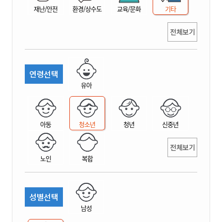
재난/안전
환경/상수도
교육/문화
기타
전체보기
연령선택
유아
아동
청소년
청년
신중년
전체보기
노인
복합
성별선택
남성