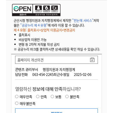
군산시청 행정지원과 자치행정계에서 제작한
"한눈에 서비스"
저작
물은
"공공누리 제 4 유형"
에 따라 이용 할 수 있습니다.
제 4 유형: 출처표시+상업적 이용금지+변경금지
출처표시
비상업적 이용만 가능
변형 등 2차적 저작물 작성 금지
※ 공공누리 마크를 클릭하시면 상세내용을 확인 하실 수 있습니다.
홈페이지 개선의견
콘텐츠 관리부서
행정지원과 자치행정계
담당전화
063-454-2245
최근수정일
2025-02-06
열람하신
정보에 대해 만족
하십니까?
매우만족
만족
보통
불만족
매우불만족