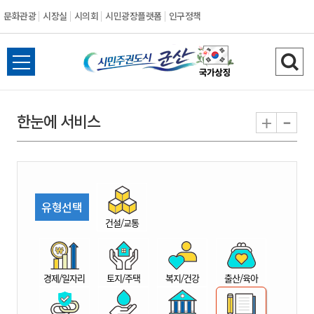
문화관광
시장실
시의회
시민광장플랫폼
인구정책
시
전
검
민
체
색
메
하
-
+
한눈에 서비스
주
뉴
기
열
권
기
도
유형선택
시
건설/교통
군
경제/일자리
토지/주택
복지/건강
출산/육아
산