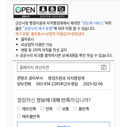
군산시청 행정지원과 자치행정계에서 제작한
"한눈에 서비스"
저작
물은
"공공누리 제 4 유형"
에 따라 이용 할 수 있습니다.
제 4 유형: 출처표시+상업적 이용금지+변경금지
출처표시
비상업적 이용만 가능
변형 등 2차적 저작물 작성 금지
※ 공공누리 마크를 클릭하시면 상세내용을 확인 하실 수 있습니다.
홈페이지 개선의견
콘텐츠 관리부서
행정지원과 자치행정계
담당전화
063-454-2245
최근수정일
2025-02-06
열람하신
정보에 대해 만족
하십니까?
매우만족
만족
보통
불만족
매우불만족