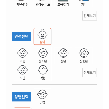
재난/안전
환경/상수도
교육/문화
기타
전체보기
연령선택
유아
아동
청소년
청년
신중년
전체보기
노인
복합
성별선택
남성