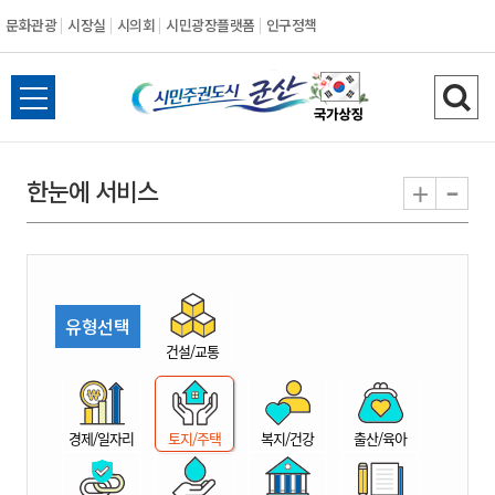
문화관광
시장실
시의회
시민광장플랫폼
인구정책
시
전
검
민
체
색
메
하
-
+
한눈에 서비스
주
뉴
기
열
권
기
도
유형선택
시
건설/교통
군
경제/일자리
토지/주택
복지/건강
출산/육아
산