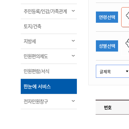
림
계약정보공개
전화번호안내
전화번호안내
전화번호안내
전화번호안내
전화번호안내
전화번호안내
전화번호안내
전화번호안내
군산시보
장사정보
열
주민등록/인감/가족관계
입찰/계약정보
연령선택
읍면동소식
주민복지 안내서
주요시책
림
수산업
찾아오시는길
찾아오시는길
찾아오시는길
찾아오시는길
찾아오시는길
찾아오시는길
찾아오시는길
찾아오시는길
용역과제
열
민원편의제도
토지/건축
웹진 열린군산
시정계획
어업현황
림
타기관소식
민원 1회방문 처리제
주요업무
수산물 안전정보
열
지방세
성별선택
어디서나 민원처리제
시정백서
림
군산수산물 소비촉진행사
상품권 구매 사용 및 관리
사전심사 청구제도
열
민원편의제도
군산 특화 수산물
림
민원인 후견인제
열
민원편람/서식
복합민원 상담예약제
림
폐업신고 원스톱서비스
열
한눈에 서비스
납세자 보호관제도
림
『안심상속』 원스톱 서비
열
전자민원창구
스
번호
림