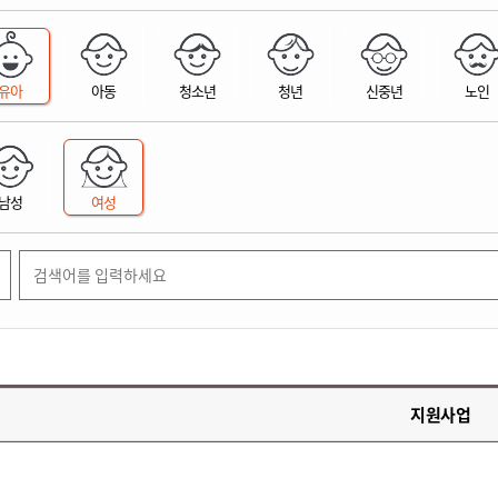
위원회 현황
공공데이터 개방
업무추진비공
군산시 무상교통
공부의 명수
정부24
위원회 명단공개
공공데이터 개방
예산/재정
법률정보
국민신문고
건설
부동산
에너지
유아
아동
청소년
청년
신중년
노인
환경
청소
위생
위원회 회의록 공개
공공데이터 수요조사
민원편람/서식
한눈에 서비스
전자가족관계등록
예산안내
조례규칙 입법예고
경제동향
도로/가로등
부동산 정보
태양광
환경선언문
청소정보
공중위생
재정공시
조례규칙 입법예고(구)
물가정보
자전거
주소/건축/지적/지리정보
가스/석유
인터넷등기소
환경기본정보
대형폐기물 배출신고
위생용품 제조업
결산보고서
법률정보 관련사이트
사회조사
조상땅찾기
국세청홈택스
남성
여성
화학물질 관리지도
공모사업
생활쓰레기 처리요령
식품위생
중기지방재정계획
사업체조
위택스
미세먼지 대응
음식물쓰레기 처리요령
문화 콘텐츠업
투자심사
통계연보
부동산통합민원
환경영향평가
폐기물 처리시설 현황
예산낭비신고
청년통계
체육
공공데이터포털
석면해체 건축물정보
보조금 부정수급 신고
주민등록
새올전자민원창구
체육시설 안내
환경오염업소 공개
공유재산
체류외국
군산시체육회
환경 관련사이트
재정용어사전
생활체육 공지
지원사업
군산시 고향사랑기부제
고향사랑기부제 소개
군산상품