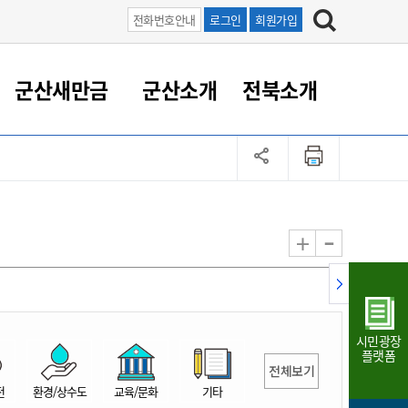
전화번호안내
로그인
회원가입
군산새만금
군산소개
전북소개
정 대응
족관계
부서/업무
RE100의 중심 새만금
도시/공원/주택
산업인프라
정책실명제
토지/건축
읍면동 안내
군산새만금 홍보 영상
조직운영6대지표
농업/축산업
도시재생
지방세
족관계
도시계획/지구단위계획
군산국가산업단지
정책실명제 안내
지방세
도시재생사업
민선8기 농업비전/발전방
공무원 정원
향
-
+
공원녹지
군산2국가산업단지
국민신청실명제안내
지방세환급금신청
도시재생(현장)지원센터
과장급이상 상위직 비율
농산물 유통
식
주택
새만금산업단지
정책실명제 중점관리 대상
지방세 상담챗봇
도시재생시설 현황
공무원 1인당 주민수
가축방역
자료실
자유무역지역
도시재생 공지/행사
현장공무원 비율
동물복지
지방산업단지
재정규모대비 인건비운영
시민광장
농공단지
실국본부수
플랫폼
전체보기
림 서비
산업단지 지도
내고장 알리미
전
환경/상수도
교육/문화
기타
구
항만/여객/공항/철도/컨벤