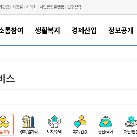
화관광
시장실
시의회
시민광장플랫폼
인구정책
소통참여
생활복지
경제산업
정보공개
새만금 해양거점도시 군산
정보공개 목록/청구
시민참여서비스
여권 민원
기업지원
교육
군산시 소개
군산시 관할권 주요논리
각종 신고/민원
사전정보공표
일자리/창업
차량 민원
상하수도
시청안내
새만금 관할구역 결
주민등록/인감/가
교통안내
기업목록
인사운영
SNS소식
여권발급안내
시민광장플랫폼
교육지원
투자기업 인센티브
정보공개 목록/청구
군산 현황
차량등록사업소 안내
하수도 계획
군산시 명장
사전정보공표
청사종합안내
주민등록/인감/가
시내버스
일반기업 목록
2022년도 통계
조직도
비스
여권 서식
시장에게 바란다
평생교육
기업지원정책
군산의 역사
차량 신규/이전 등록
상수도시설
구인구직
수시공표
전화번호안내
각종서식
택시
사회적경제기업
2023년도 통계
업무
나의민원
학자금대출이자지원
경제 공지/서식
수상현황
저당권 설정/말소 등록
수질검사
청년뜰(청년센터/창업센터)
부서별 팩스번호
시외버스/고속버스
공장 검색
2024년도 통계
부서소
나도한마디
우리아이 꿈탐험 지원사업
기업애로해소SOS
자연지리특성
등록원부 열람/발급
상수도/하수도 요금
시청 오시는 길
철도/항공
2025년도 통계
부서별 
군산시사회적경제지원센터
칭찬합시다
시민정보화교육
강소연구개발특구
행정구역/행정지도
자동차 등록 서식
요금조회납부시스템
여객선
설문조사
부모학교예약시스템
자매결연/국제협력 도시
자동차 과태료 조회 및 납부
공공하수처리시설
교통 관련사이트
일자리 지원사업
자원봉사참여
군산어린이시청
군산의 상징
자동차 정기(종합)검사 기
주정차단속 문자알
일자리지원센터
설/교통
경제/일자리
토지/주택
복지/건강
출산/육아
재난/안
간조회 및 검사예약
스
전자민원창
적극행정
디지털배움터