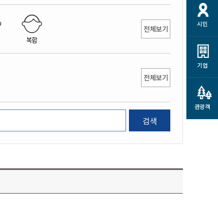
개
재정정보 공개
공공저작물
션
시민
통계정보
행정규제개혁
전체보기
소상공인 지원
복합
민방위/재난안전
시스템
행정규제개혁안내
고유가 피해지원금
민방위
규제신문고
군산사랑배달 배달의명수
기업
재난안전
전체보기
규제입증요청
카드수수료 지원
풍수해보험
사
규제정보포털
소상공인지원
재해예방
관광객
관련기관 안내
검색
군산시착한가격업소
시민대상보험
통계
영조물 배상보험
인 현황
군산시민 안전보험
군산시민 자전거보험
군산 상품
농업인안전보험 농가부담
 가이드북
금 지원사업