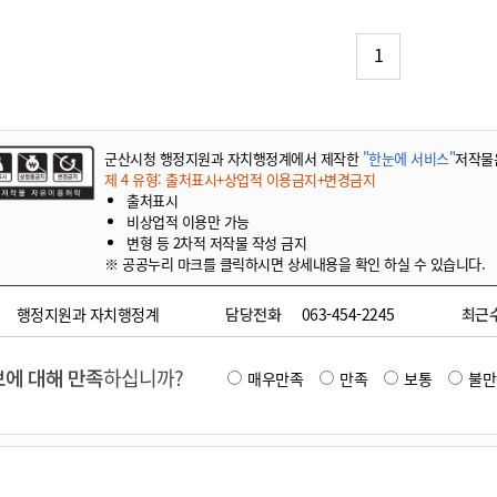
기부자 예우제
기부자 명예의 전당
1
기금사업
군산시 답례품
고향사랑기부제 소식
군산시청 행정지원과 자치행정계에서 제작한
"한눈에 서비스"
저작물
제 4 유형: 출처표시+상업적 이용금지+변경금지
출처표시
비상업적 이용만 가능
변형 등 2차적 저작물 작성 금지
※ 공공누리 마크를 클릭하시면 상세내용을 확인 하실 수 있습니다.
행정지원과 자치행정계
담당전화
063-454-2245
최근
에 대해 만족
하십니까?
매우만족
만족
보통
불만