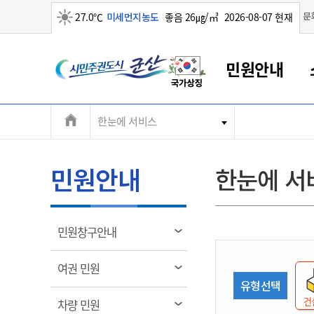
맑음
문
27.0℃
미세먼지농도
좋음 26㎍/㎥
2026-08-07 현재
시
민원안내
민
전
한눈에 서비스
군산새만금
민원안내
소통참여
생활복지
경제산업
정보공개
군산소개
전북소개
주
군산에서 시작되는 새만금
전북특별자치도 소개
군산사랑상품권
민원창구안내
정보공개제도
복지/보건
시정알림
군산시 비전
체
권
민원이용안내
시정소식
인구정책
상품권 안내
제도안내
전북특별자치도란?
메
민원안내
한눈에 서
민원수수료
시험/채용
통합돌봄
상품권 공지사항
비공개대상정보
전북특별자치도 용어 Q&A
뉴
도
종합민원창구
보도자료
주민복지
상품권 Q&A
불복구제절차
자료실
시
아름다운 배려창구
행사안내
아동/청소년
상품권 이용규약
수수료
열
민원창구안내
홍보영상 게시판
토지정보민원창구
행사일정표
여성/가족
판매대행점 조회
정보공개서식
림
군
대표전화
대표전화
대표전화
대표전화
대표전화
대표전화
대표전화
대표전화
063-454-4000
063-454-4000
063-454-4000
063-454-4000
063-454-4000
063-454-4000
063-454-4000
063-454-4000
열
여권 민원
무인민원발급기
교육안내
노인복지
지류상품권 재고조회
림
유형선택
산
보건소식
장애인복지
부서 및 담당자 연락처
부서 및 담당자 연락처
부서 및 담당자 연락처
부서 및 담당자 연락처
부서 및 담당자 연락처
부서 및 담당자 연락처
부서 및 담당자 연락처
부서 및 담당자 연락처
건
열
차량 민원
고시공고
사회서비스(바우처)