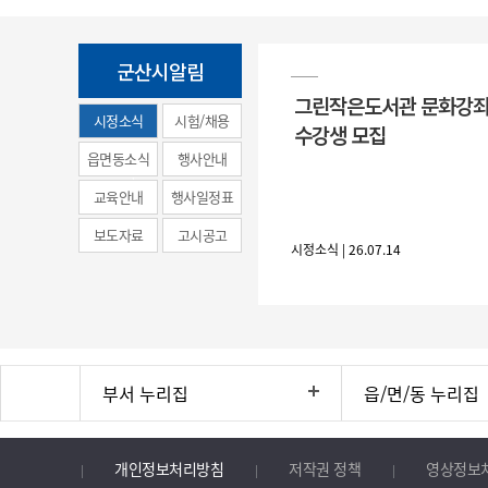
군산시알림
그린작은도서관 문화강좌
시정소식
시험/채용
수강생 모집
(municipal
읍면동소식
행사안내
news)
교육안내
행사일정표
보도자료
고시공고
시정소식 | 26.07.14
부서 누리집
읍/면/동 누리집
개인정보처리방침
저작권 정책
영상정보