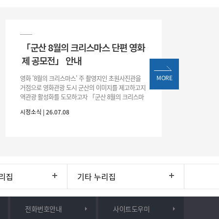
「군산 8월의 크리스마스 단편 영화
제 공모전」 안내
영화 '8월의 크리스마스' 주 촬영지인 초원사진관을
MORE
거점으로 영화관광 도시 군산의 이미지를 제고하고지
역관광 활성화를 도모하고자 「군산 8월의 크리스마
스 단편 영화제 공모전」을 다음과 같이 개최하오니
시정소식 | 26.07.08
많은 관심과 참여 바랍니다. □ 개
리집
기타 누리집
전화번호안내
사이트도우미