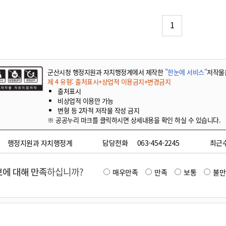
기부자 예우제
기부자 명예의 전당
1
기금사업
군산시 답례품
고향사랑기부제 소식
군산시청 행정지원과 자치행정계에서 제작한
"한눈에 서비스"
저작물
제 4 유형: 출처표시+상업적 이용금지+변경금지
출처표시
비상업적 이용만 가능
변형 등 2차적 저작물 작성 금지
※ 공공누리 마크를 클릭하시면 상세내용을 확인 하실 수 있습니다.
행정지원과 자치행정계
담당전화
063-454-2245
최근
에 대해 만족
하십니까?
매우만족
만족
보통
불만