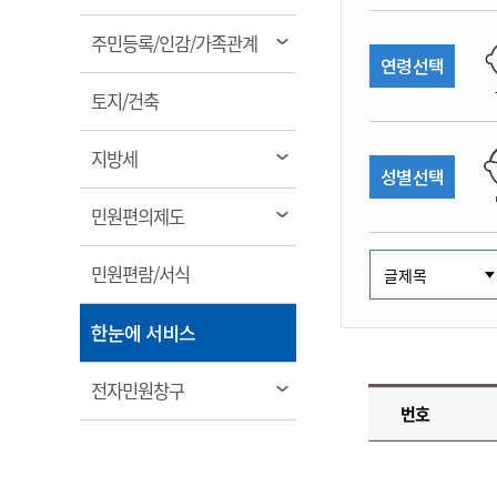
림
계약정보공개
전화번호안내
전화번호안내
전화번호안내
전화번호안내
전화번호안내
전화번호안내
전화번호안내
전화번호안내
군산시보
장사정보
열
주민등록/인감/가족관계
입찰/계약정보
연령선택
읍면동소식
주민복지 안내서
주요시책
림
수산업
찾아오시는길
찾아오시는길
찾아오시는길
찾아오시는길
찾아오시는길
찾아오시는길
찾아오시는길
찾아오시는길
용역과제
열
민원편의제도
토지/건축
웹진 열린군산
시정계획
어업현황
림
타기관소식
민원 1회방문 처리제
주요업무
수산물 안전정보
열
지방세
성별선택
어디서나 민원처리제
시정백서
림
군산수산물 소비촉진행사
상품권 구매 사용 및 관리
사전심사 청구제도
열
민원편의제도
군산 특화 수산물
림
민원인 후견인제
열
민원편람/서식
복합민원 상담예약제
림
폐업신고 원스톱서비스
열
한눈에 서비스
납세자 보호관제도
림
『안심상속』 원스톱 서비
열
전자민원창구
스
번호
림