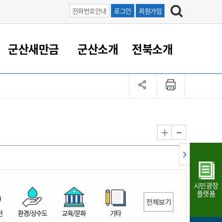
전화번호안내
로그인
회원가입
군산새만금
군산소개
전북소개
정 대응
족관계
부서/업무
RE100의 중심 새만금
도시/공원/주택
산업인프라
정책실명제
토지/건축
읍면동 안내
군산새만금 홍보 영상
조직운영6대지표
농업/축산업
도시재생
지방세
족관계
도시계획/지구단위계획
군산국가산업단지
정책실명제 안내
지방세
도시재생사업
민선8기 농업비전/발전방
공무원 정원
향
-
+
공원녹지
군산2국가산업단지
국민신청실명제안내
지방세환급금신청
도시재생(현장)지원센터
과장급이상 상위직 비율
농산물 유통
식
주택
새만금산업단지
정책실명제 중점관리 대상
지방세 상담챗봇
도시재생시설 현황
공무원 1인당 주민수
가축방역
자료실
자유무역지역
도시재생 공지/행사
현장공무원 비율
동물복지
지방산업단지
재정규모대비 인건비운영
시민광장
농공단지
실국본부수
플랫폼
전체보기
림 서비
산업단지 지도
내고장 알리미
전
환경/상수도
교육/문화
기타
구
항만/여객/공항/철도/컨벤