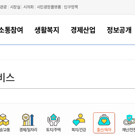
관광
시장실
시의회
시민광장플랫폼
인구정책
소통참여
생활복지
경제산업
정보공개
새만금 해양거점도시 군산
정보공개 목록/청구
시민참여서비스
여권 민원
기업지원
교육
군산시 소개
군산시 관할권 주요논리
각종 신고/민원
사전정보공표
일자리/창업
차량 민원
상하수도
시청안내
새만금 관할구역 결
주민등록/인감/가
교통안내
기업목록
인사운영
SNS소식
여권발급안내
시민광장플랫폼
교육지원
투자기업 인센티브
정보공개 목록/청구
군산 현황
차량등록사업소 안내
하수도 계획
군산시 명장
사전정보공표
청사종합안내
주민등록/인감/가
시내버스
일반기업 목록
2022년도 통계
조직도
비스
여권 서식
시장에게 바란다
평생교육
기업지원정책
군산의 역사
차량 신규/이전 등록
상수도시설
구인구직
수시공표
전화번호안내
각종서식
택시
사회적경제기업
2023년도 통계
업무
나의민원
학자금대출이자지원
경제 공지/서식
수상현황
저당권 설정/말소 등록
수질검사
청년뜰(청년센터/창업센터)
부서별 팩스번호
시외버스/고속버스
공장 검색
2024년도 통계
부서소
나도한마디
우리아이 꿈탐험 지원사업
기업애로해소SOS
자연지리특성
등록원부 열람/발급
상수도/하수도 요금
시청 오시는 길
철도/항공
2025년도 통계
부서별 
군산시사회적경제지원센터
칭찬합시다
시민정보화교육
강소연구개발특구
행정구역/행정지도
자동차 등록 서식
요금조회납부시스템
여객선
설문조사
부모학교예약시스템
자매결연/국제협력 도시
자동차 과태료 조회 및 납부
공공하수처리시설
교통 관련사이트
일자리 지원사업
자원봉사참여
군산어린이시청
군산의 상징
자동차 정기(종합)검사 기
주정차단속 문자알
일자리지원센터
설/교통
경제/일자리
토지/주택
복지/건강
출산/육아
재난/안
간조회 및 검사예약
스
전자민원창
적극행정
디지털배움터