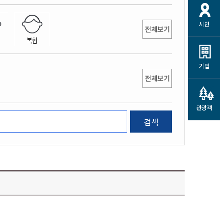
개
재정정보 공개
공공저작물
션
시민
통계정보
행정규제개혁
전체보기
소상공인 지원
복합
민방위/재난안전
시스템
행정규제개혁안내
고유가 피해지원금
민방위
규제신문고
군산사랑배달 배달의명수
기업
재난안전
전체보기
규제입증요청
카드수수료 지원
풍수해보험
사
규제정보포털
소상공인지원
재해예방
관광객
관련기관 안내
검색
군산시착한가격업소
시민대상보험
통계
영조물 배상보험
인 현황
군산시민 안전보험
군산시민 자전거보험
군산 상품
농업인안전보험 농가부담
 가이드북
금 지원사업