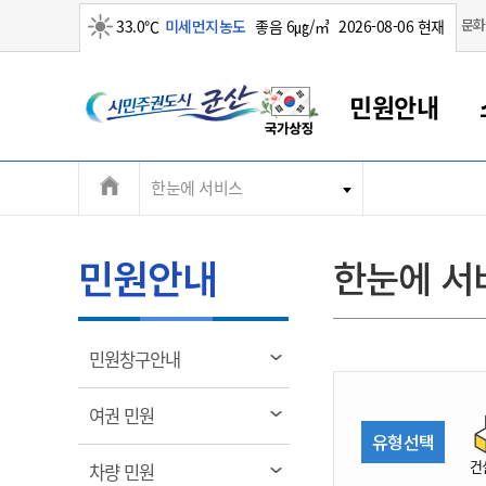
맑음
문화
33.0℃
미세먼지농도
좋음 6㎍/㎥
2026-08-06 현재
시
민원안내
민
전
한눈에 서비스
군산새만금
민원안내
소통참여
생활복지
경제산업
정보공개
군산소개
전북소개
주
군산에서 시작되는 새만금
전북특별자치도 소개
군산사랑상품권
민원창구안내
정보공개제도
복지/보건
시정알림
군산시 비전
체
권
민원이용안내
시정소식
인구정책
상품권 안내
제도안내
전북특별자치도란?
메
민원안내
한눈에 서
민원수수료
시험/채용
통합돌봄
상품권 공지사항
비공개대상정보
전북특별자치도 용어 Q&A
뉴
도
종합민원창구
보도자료
주민복지
상품권 Q&A
불복구제절차
자료실
시
아름다운 배려창구
행사안내
아동/청소년
상품권 이용규약
수수료
열
민원창구안내
홍보영상 게시판
토지정보민원창구
행사일정표
여성/가족
판매대행점 조회
정보공개서식
림
군
대표전화
대표전화
대표전화
대표전화
대표전화
대표전화
대표전화
대표전화
063-454-4000
063-454-4000
063-454-4000
063-454-4000
063-454-4000
063-454-4000
063-454-4000
063-454-4000
열
여권 민원
무인민원발급기
교육안내
노인복지
지류상품권 재고조회
림
유형선택
산
보건소식
장애인복지
부서 및 담당자 연락처
부서 및 담당자 연락처
부서 및 담당자 연락처
부서 및 담당자 연락처
부서 및 담당자 연락처
부서 및 담당자 연락처
부서 및 담당자 연락처
부서 및 담당자 연락처
건
열
차량 민원
고시공고
사회서비스(바우처)