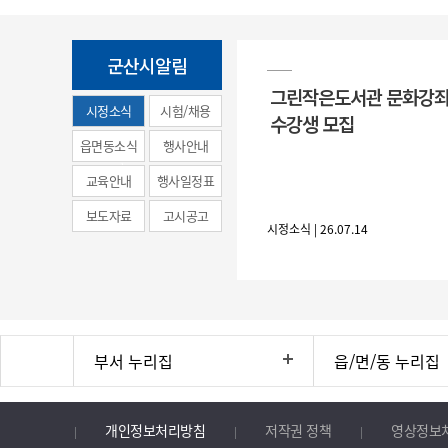
군산시알림
그린작은도서관 문화강좌
시정소식
시험/채용
수강생 모집
(municipal
읍면동소식
행사안내
news)
교육안내
행사일정표
보도자료
고시공고
시정소식 | 26.07.14
부서 누리집
읍/면/동 누리집
개인정보처리방침
저작권 정책
영상정보