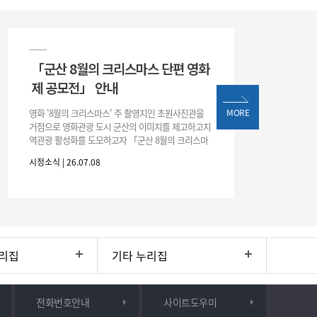
「군산 8월의 크리스마스 단편 영화
제 공모전」 안내
영화 '8월의 크리스마스' 주 촬영지인 초원사진관을
MORE
거점으로 영화관광 도시 군산의 이미지를 제고하고지
역관광 활성화를 도모하고자 「군산 8월의 크리스마
스 단편 영화제 공모전」을 다음과 같이 개최하오니
시정소식 | 26.07.08
많은 관심과 참여 바랍니다. □ 개
리집
기타 누리집
전화번호안내
사이트도우미