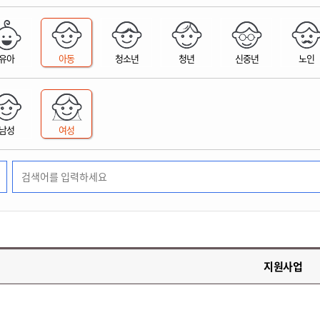
위원회 현황
공공데이터 개방
업무추진비공
군산시 무상교통
공부의 명수
정부24
위원회 명단공개
공공데이터 개방
예산/재정
법률정보
국민신문고
건설
부동산
에너지
유아
아동
청소년
청년
신중년
노인
환경
청소
위생
위원회 회의록 공개
공공데이터 수요조사
민원편람/서식
한눈에 서비스
전자가족관계등록
예산안내
조례규칙 입법예고
경제동향
도로/가로등
부동산 정보
태양광
환경선언문
청소정보
공중위생
재정공시
조례규칙 입법예고(구)
물가정보
자전거
주소/건축/지적/지리정보
가스/석유
인터넷등기소
환경기본정보
대형폐기물 배출신고
위생용품 제조업
결산보고서
법률정보 관련사이트
사회조사
조상땅찾기
국세청홈택스
남성
여성
화학물질 관리지도
공모사업
생활쓰레기 처리요령
식품위생
중기지방재정계획
사업체조
위택스
미세먼지 대응
음식물쓰레기 처리요령
문화 콘텐츠업
투자심사
통계연보
부동산통합민원
환경영향평가
폐기물 처리시설 현황
예산낭비신고
청년통계
체육
공공데이터포털
석면해체 건축물정보
보조금 부정수급 신고
주민등록
새올전자민원창구
체육시설 안내
환경오염업소 공개
공유재산
체류외국
군산시체육회
환경 관련사이트
재정용어사전
생활체육 공지
지원사업
군산시 고향사랑기부제
고향사랑기부제 소개
군산상품