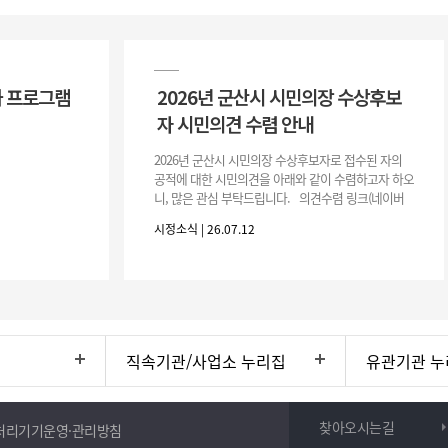
 프로그램
2026년 군산시 시민의장 수상후보
자 시민의견 수렴 안내
2026년 군산시 시민의장 수상후보자로 접수된 자의
공적에 대한 시민의견을 아래와 같이 수렴하고자 하오
니, 많은 관심 부탁드립니다. 의견수렴 링크(네이버
폼) -> 아래 주소 클릭https://naver.me/5IfLW57I
시정소식 | 26.07.12
직속기관/사업소 누리집
유관기관 누
찾아오시는길
처리기기운영·관리방침