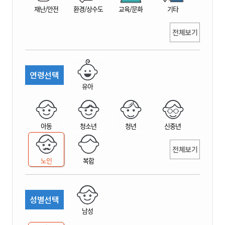
재난/안전
환경/상수도
교육/문화
기타
전체보기
연령선택
유아
아동
청소년
청년
신중년
전체보기
노인
복합
성별선택
남성