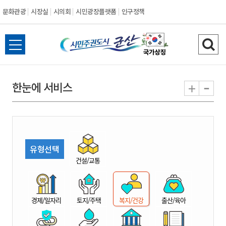
문화관광
시장실
시의회
시민광장플랫폼
인구정책
시
전
검
민
체
색
메
하
-
+
한눈에 서비스
주
뉴
기
열
권
기
도
유형선택
시
건설/교통
군
경제/일자리
토지/주택
복지/건강
출산/육아
산