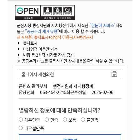
군산시청 행정지원과 자치행정계에서 제작한
"한눈에 서비스"
저작
물은
"공공누리 제 4 유형"
에 따라 이용 할 수 있습니다.
제 4 유형: 출처표시+상업적 이용금지+변경금지
출처표시
비상업적 이용만 가능
변형 등 2차적 저작물 작성 금지
※ 공공누리 마크를 클릭하시면 상세내용을 확인 하실 수 있습니다.
홈페이지 개선의견
콘텐츠 관리부서
행정지원과 자치행정계
담당전화
063-454-2245
최근수정일
2025-02-06
열람하신
정보에 대해 만족
하십니까?
매우만족
만족
보통
불만족
매우불만족