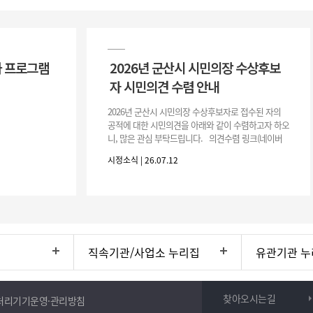
 프로그램
2026년 군산시 시민의장 수상후보
자 시민의견 수렴 안내
2026년 군산시 시민의장 수상후보자로 접수된 자의
공적에 대한 시민의견을 아래와 같이 수렴하고자 하오
니, 많은 관심 부탁드립니다. 의견수렴 링크(네이버
폼) -> 아래 주소 클릭https://naver.me/5IfLW57I
시정소식 | 26.07.12
직속기관/사업소 누리집
유관기관 누
찾아오시는길
처리기기운영·관리방침