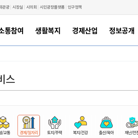
화관광
시장실
시의회
시민광장플랫폼
인구정책
소통참여
생활복지
경제산업
정보공개
새만금 해양거점도시 군산
정보공개 목록/청구
시민참여서비스
여권 민원
기업지원
교육
군산시 소개
군산시 관할권 주요논리
각종 신고/민원
사전정보공표
일자리/창업
차량 민원
상하수도
시청안내
새만금 관할구역 결
주민등록/인감/가
교통안내
기업목록
인사운영
SNS소식
여권발급안내
시민광장플랫폼
교육지원
투자기업 인센티브
정보공개 목록/청구
군산 현황
차량등록사업소 안내
하수도 계획
군산시 명장
사전정보공표
청사종합안내
주민등록/인감/가
시내버스
일반기업 목록
2022년도 통계
조직도
비스
여권 서식
시장에게 바란다
평생교육
기업지원정책
군산의 역사
차량 신규/이전 등록
상수도시설
구인구직
수시공표
전화번호안내
각종서식
택시
사회적경제기업
2023년도 통계
업무
나의민원
학자금대출이자지원
경제 공지/서식
수상현황
저당권 설정/말소 등록
수질검사
청년뜰(청년센터/창업센터)
부서별 팩스번호
시외버스/고속버스
공장 검색
2024년도 통계
부서소
나도한마디
우리아이 꿈탐험 지원사업
기업애로해소SOS
자연지리특성
등록원부 열람/발급
상수도/하수도 요금
시청 오시는 길
철도/항공
2025년도 통계
부서별 
군산시사회적경제지원센터
칭찬합시다
시민정보화교육
강소연구개발특구
행정구역/행정지도
자동차 등록 서식
요금조회납부시스템
여객선
설문조사
부모학교예약시스템
자매결연/국제협력 도시
자동차 과태료 조회 및 납부
공공하수처리시설
교통 관련사이트
일자리 지원사업
자원봉사참여
군산어린이시청
군산의 상징
자동차 정기(종합)검사 기
주정차단속 문자알
일자리지원센터
설/교통
경제/일자리
토지/주택
복지/건강
출산/육아
재난/안
간조회 및 검사예약
스
전자민원창
적극행정
디지털배움터