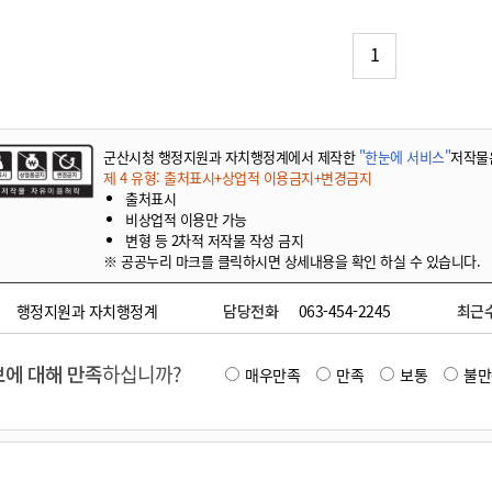
기부자 예우제
기부자 명예의 전당
1
기금사업
군산시 답례품
고향사랑기부제 소식
군산시청 행정지원과 자치행정계에서 제작한
"한눈에 서비스"
저작물
제 4 유형: 출처표시+상업적 이용금지+변경금지
출처표시
비상업적 이용만 가능
변형 등 2차적 저작물 작성 금지
※ 공공누리 마크를 클릭하시면 상세내용을 확인 하실 수 있습니다.
행정지원과 자치행정계
담당전화
063-454-2245
최근
에 대해 만족
하십니까?
매우만족
만족
보통
불만