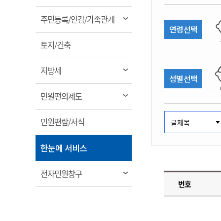
림
계약정보공개
전화번호안내
전화번호안내
전화번호안내
전화번호안내
전화번호안내
전화번호안내
전화번호안내
전화번호안내
군산시보
장사정보
열
주민등록/인감/가족관계
입찰/계약정보
연령선택
읍면동소식
주민복지 안내서
주요시책
림
수산업
찾아오시는길
찾아오시는길
찾아오시는길
찾아오시는길
찾아오시는길
찾아오시는길
찾아오시는길
찾아오시는길
용역과제
열
민원편의제도
토지/건축
웹진 열린군산
시정계획
어업현황
림
타기관소식
민원 1회방문 처리제
주요업무
수산물 안전정보
열
지방세
성별선택
어디서나 민원처리제
시정백서
림
군산수산물 소비촉진행사
상품권 구매 사용 및 관리
사전심사 청구제도
열
민원편의제도
군산 특화 수산물
림
민원인 후견인제
열
민원편람/서식
복합민원 상담예약제
림
폐업신고 원스톱서비스
열
한눈에 서비스
납세자 보호관제도
림
『안심상속』 원스톱 서비
열
전자민원창구
스
번호
림