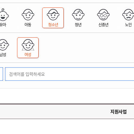
위원회 현황
공공데이터 개방
업무추진비공
군산시 무상교통
공부의 명수
정부24
위원회 명단공개
공공데이터 개방
예산/재정
법률정보
국민신문고
건설
부동산
에너지
유아
아동
청소년
청년
신중년
노인
환경
청소
위생
위원회 회의록 공개
공공데이터 수요조사
민원편람/서식
한눈에 서비스
전자가족관계등록
예산안내
조례규칙 입법예고
경제동향
도로/가로등
부동산 정보
태양광
환경선언문
청소정보
공중위생
재정공시
조례규칙 입법예고(구)
물가정보
자전거
주소/건축/지적/지리정보
가스/석유
인터넷등기소
환경기본정보
대형폐기물 배출신고
위생용품 제조업
결산보고서
법률정보 관련사이트
사회조사
조상땅찾기
국세청홈택스
남성
여성
화학물질 관리지도
공모사업
생활쓰레기 처리요령
식품위생
중기지방재정계획
사업체조
위택스
미세먼지 대응
음식물쓰레기 처리요령
문화 콘텐츠업
투자심사
통계연보
부동산통합민원
환경영향평가
폐기물 처리시설 현황
예산낭비신고
청년통계
체육
공공데이터포털
석면해체 건축물정보
보조금 부정수급 신고
주민등록
새올전자민원창구
체육시설 안내
환경오염업소 공개
공유재산
체류외국
군산시체육회
환경 관련사이트
재정용어사전
생활체육 공지
지원사업
군산시 고향사랑기부제
고향사랑기부제 소개
군산상품