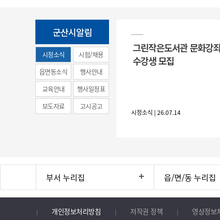
군산시알림
그린작은도서관 문화강좌
시정소식
시험/채용
수강생 모집
(municipal
읍면동소식
행사안내
news)
교육안내
행사일정표
보도자료
고시공고
시정소식 | 26.07.14
부서 누리집
읍/면/동 누리집
개인정보처리방침
저작권 정책
영상정보