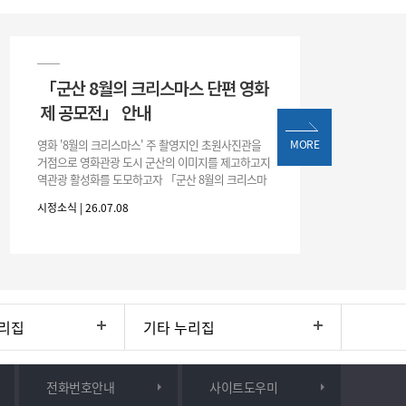
「군산 8월의 크리스마스 단편 영화
제 공모전」 안내
영화 '8월의 크리스마스' 주 촬영지인 초원사진관을
MORE
거점으로 영화관광 도시 군산의 이미지를 제고하고지
역관광 활성화를 도모하고자 「군산 8월의 크리스마
스 단편 영화제 공모전」을 다음과 같이 개최하오니
시정소식 | 26.07.08
많은 관심과 참여 바랍니다. □ 개
리집
기타 누리집
전화번호안내
사이트도우미