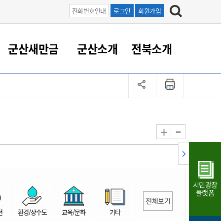
전화번호안내
로그인
회원가입
군산새만금
군산소개
전북소개
정 대응
족관계
부서/업무
RE100의 중심 새만금
도시/공원/주택
산업인프라
정책실명제
토지/건축
읍면동 안내
군산새만금 홍보 영상
조직운영6대지표
농업/축산업
도시재생
지방세
족관계
도시계획/지구단위계획
군산국가산업단지
정책실명제 안내
지방세
도시재생사업
민선8기 농업비전/발전방
공무원 정원
향
-
+
공원녹지
군산2국가산업단지
국민신청실명제안내
지방세환급금신청
도시재생(현장)지원센터
과장급이상 상위직 비율
농산물 유통
식
주택
새만금산업단지
정책실명제 중점관리 대상
지방세 상담챗봇
도시재생시설 현황
공무원 1인당 주민수
가축방역
자료실
자유무역지역
도시재생 공지/행사
현장공무원 비율
동물복지
지방산업단지
재정규모대비 인건비운영
시민광장
농공단지
실국본부수
플랫폼
전체보기
림 서비
산업단지 지도
내고장 알리미
전
환경/상수도
교육/문화
기타
구
항만/여객/공항/철도/컨벤