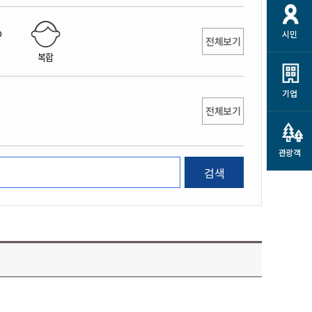
개
재정정보 공개
공공저작물
션
시민
통계정보
행정규제개혁
전체보기
소상공인 지원
복합
민방위/재난안전
시스템
행정규제개혁안내
고유가 피해지원금
민방위
규제신문고
군산사랑배달 배달의명수
기업
재난안전
전체보기
규제입증요청
카드수수료 지원
풍수해보험
사
규제정보포털
소상공인지원
재해예방
관광객
관련기관 안내
검색
군산시착한가격업소
시민대상보험
통계
영조물 배상보험
인 현황
군산시민 안전보험
군산시민 자전거보험
군산 상품
농업인안전보험 농가부담
 가이드북
금 지원사업