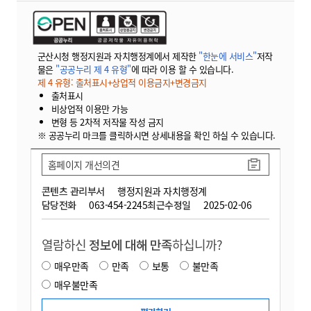
군산시청 행정지원과 자치행정계에서 제작한
"한눈에 서비스"
저작
물은
"공공누리 제 4 유형"
에 따라 이용 할 수 있습니다.
제 4 유형: 출처표시+상업적 이용금지+변경금지
출처표시
비상업적 이용만 가능
변형 등 2차적 저작물 작성 금지
※ 공공누리 마크를 클릭하시면 상세내용을 확인 하실 수 있습니다.
홈페이지 개선의견
콘텐츠 관리부서
행정지원과 자치행정계
담당전화
063-454-2245
최근수정일
2025-02-06
열람하신
정보에 대해 만족
하십니까?
매우만족
만족
보통
불만족
매우불만족