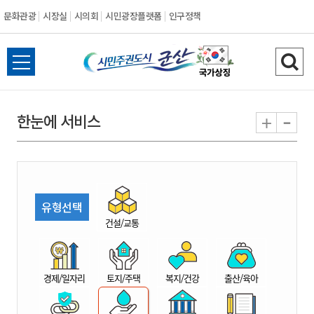
문화관광
시장실
시의회
시민광장플랫폼
인구정책
시
전
검
민
체
색
메
하
-
+
한눈에 서비스
주
뉴
기
열
권
기
도
유형선택
시
건설/교통
군
경제/일자리
토지/주택
복지/건강
출산/육아
산