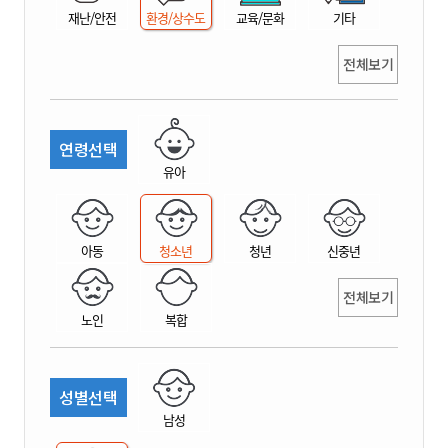
재난/안전
환경/상수도
교육/문화
기타
전체보기
연령선택
유아
아동
청소년
청년
신중년
전체보기
노인
복합
성별선택
남성