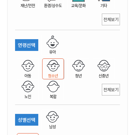
재난/안전
환경/상수도
교육/문화
기타
전체보기
연령선택
유아
아동
청소년
청년
신중년
전체보기
노인
복합
성별선택
남성