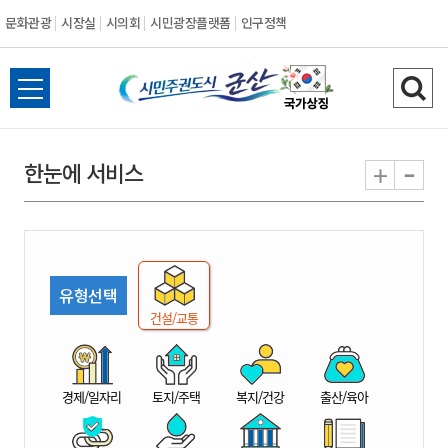
문화관광
시장실
시의회
시민광장플랫폼
인구정책
시
전
검
민
체
색
메
하
-
+
한눈에 서비스
주
뉴
기
열
권
기
도
유형선택
시
건설/교통
군
경제/일자리
토지/주택
복지/건강
출산/육아
산