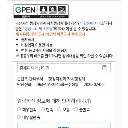
군산시청 행정지원과 자치행정계에서 제작한
"한눈에 서비스"
저작
물은
"공공누리 제 4 유형"
에 따라 이용 할 수 있습니다.
제 4 유형: 출처표시+상업적 이용금지+변경금지
출처표시
비상업적 이용만 가능
변형 등 2차적 저작물 작성 금지
※ 공공누리 마크를 클릭하시면 상세내용을 확인 하실 수 있습니다.
홈페이지 개선의견
콘텐츠 관리부서
행정지원과 자치행정계
담당전화
063-454-2245
최근수정일
2025-02-06
열람하신
정보에 대해 만족
하십니까?
매우만족
만족
보통
불만족
매우불만족