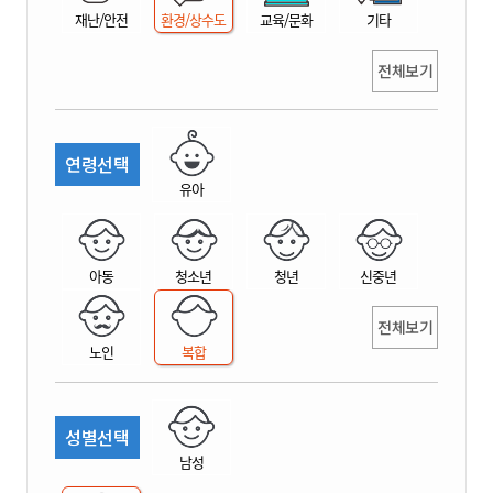
재난/안전
환경/상수도
교육/문화
기타
전체보기
연령선택
유아
아동
청소년
청년
신중년
전체보기
노인
복합
성별선택
남성