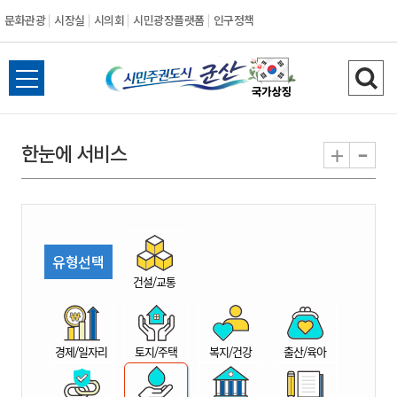
문화관광
시장실
시의회
시민광장플랫폼
인구정책
시
전
검
민
체
색
메
하
-
+
한눈에 서비스
주
뉴
기
열
권
기
도
유형선택
시
건설/교통
군
경제/일자리
토지/주택
복지/건강
출산/육아
산