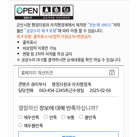
군산시청 행정지원과 자치행정계에서 제작한
"한눈에 서비스"
저작
물은
"공공누리 제 4 유형"
에 따라 이용 할 수 있습니다.
제 4 유형: 출처표시+상업적 이용금지+변경금지
출처표시
비상업적 이용만 가능
변형 등 2차적 저작물 작성 금지
※ 공공누리 마크를 클릭하시면 상세내용을 확인 하실 수 있습니다.
홈페이지 개선의견
콘텐츠 관리부서
행정지원과 자치행정계
담당전화
063-454-2245
최근수정일
2025-02-06
열람하신
정보에 대해 만족
하십니까?
매우만족
만족
보통
불만족
매우불만족