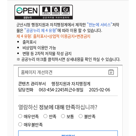
군산시청 행정지원과 자치행정계에서 제작한
"한눈에 서비스"
저작
물은
"공공누리 제 4 유형"
에 따라 이용 할 수 있습니다.
제 4 유형: 출처표시+상업적 이용금지+변경금지
출처표시
비상업적 이용만 가능
변형 등 2차적 저작물 작성 금지
※ 공공누리 마크를 클릭하시면 상세내용을 확인 하실 수 있습니다.
홈페이지 개선의견
콘텐츠 관리부서
행정지원과 자치행정계
담당전화
063-454-2245
최근수정일
2025-02-06
열람하신
정보에 대해 만족
하십니까?
매우만족
만족
보통
불만족
매우불만족