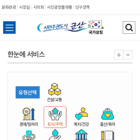
문화관광
시장실
시의회
시민광장플랫폼
인구정책
시
전
검
민
체
색
메
하
-
+
한눈에 서비스
주
뉴
기
열
권
기
도
유형선택
시
건설/교통
군
경제/일자리
토지/주택
복지/건강
출산/육아
산