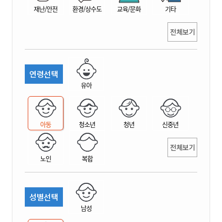
재난/안전
환경/상수도
교육/문화
기타
전체보기
연령선택
유아
아동
청소년
청년
신중년
전체보기
노인
복합
성별선택
남성