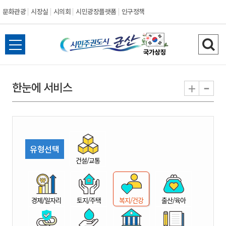
문화관광
시장실
시의회
시민광장플랫폼
인구정책
시
전
검
민
체
색
메
하
-
+
한눈에 서비스
주
뉴
기
열
권
기
도
유형선택
시
건설/교통
군
경제/일자리
토지/주택
복지/건강
출산/육아
산