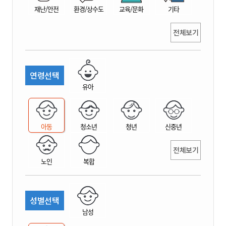
재난/안전
환경/상수도
교육/문화
기타
전체보기
연령선택
유아
아동
청소년
청년
신중년
전체보기
노인
복합
성별선택
남성