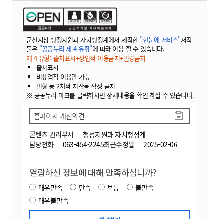
군산시청 행정지원과 자치행정계에서 제작한
"한눈에 서비스"
저작
물은
"공공누리 제 4 유형"
에 따라 이용 할 수 있습니다.
제 4 유형: 출처표시+상업적 이용금지+변경금지
출처표시
비상업적 이용만 가능
변형 등 2차적 저작물 작성 금지
※ 공공누리 마크를 클릭하시면 상세내용을 확인 하실 수 있습니다.
홈페이지 개선의견
콘텐츠 관리부서
행정지원과 자치행정계
담당전화
063-454-2245
최근수정일
2025-02-06
열람하신
정보에 대해 만족
하십니까?
매우만족
만족
보통
불만족
매우불만족