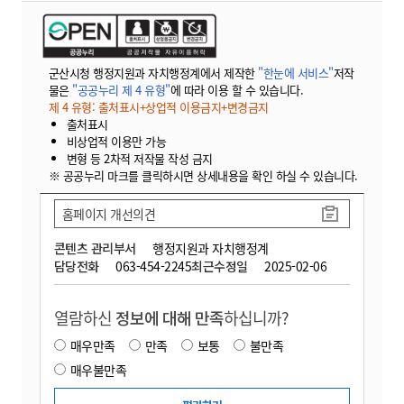
군산시청 행정지원과 자치행정계에서 제작한
"한눈에 서비스"
저작
물은
"공공누리 제 4 유형"
에 따라 이용 할 수 있습니다.
제 4 유형: 출처표시+상업적 이용금지+변경금지
출처표시
비상업적 이용만 가능
변형 등 2차적 저작물 작성 금지
※ 공공누리 마크를 클릭하시면 상세내용을 확인 하실 수 있습니다.
홈페이지 개선의견
콘텐츠 관리부서
행정지원과 자치행정계
담당전화
063-454-2245
최근수정일
2025-02-06
열람하신
정보에 대해 만족
하십니까?
매우만족
만족
보통
불만족
매우불만족