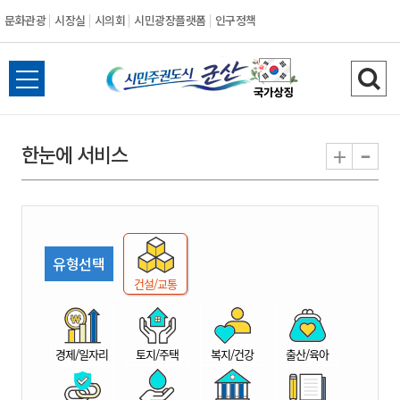
문화관광
시장실
시의회
시민광장플랫폼
인구정책
시
전
검
민
체
색
메
하
-
+
한눈에 서비스
주
뉴
기
열
권
기
도
유형선택
시
건설/교통
군
경제/일자리
토지/주택
복지/건강
출산/육아
산