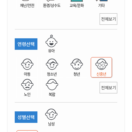
재난/안전
환경/상수도
교육/문화
기타
전체보기
연령선택
유아
아동
청소년
청년
신중년
전체보기
노인
복합
성별선택
남성