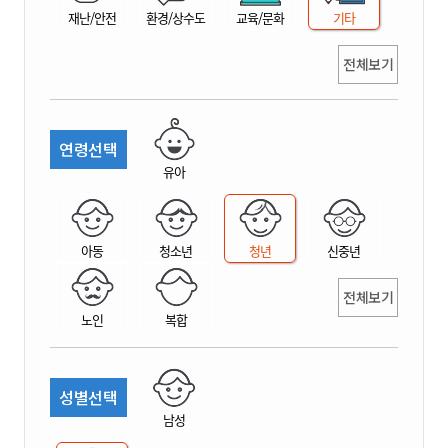
재난/안전
환경/상수도
교육/문화
기타
전체보기
연령선택
유아
아동
청소년
청년
신중년
전체보기
노인
복합
성별선택
남성