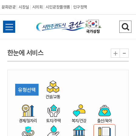
문화관광
시장실
시의회
시민광장플랫폼
인구정책
시
전
검
민
체
색
메
하
-
+
한눈에 서비스
주
뉴
기
열
권
기
도
유형선택
시
건설/교통
군
경제/일자리
토지/주택
복지/건강
출산/육아
산