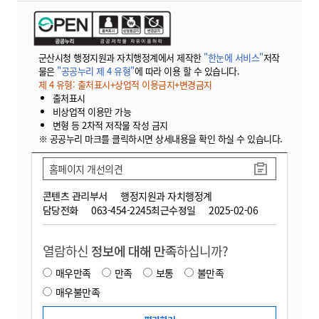
군산시청 행정지원과 자치행정계에서 제작한
"한눈에 서비스"
저작
물은
"공공누리 제 4 유형"
에 따라 이용 할 수 있습니다.
제 4 유형: 출처표시+상업적 이용금지+변경금지
출처표시
비상업적 이용만 가능
변형 등 2차적 저작물 작성 금지
※ 공공누리 마크를 클릭하시면 상세내용을 확인 하실 수 있습니다.
홈페이지 개선의견
콘텐츠 관리부서
행정지원과 자치행정계
담당전화
063-454-2245
최근수정일
2025-02-06
열람하신
정보에 대해 만족
하십니까?
매우만족
만족
보통
불만족
매우불만족