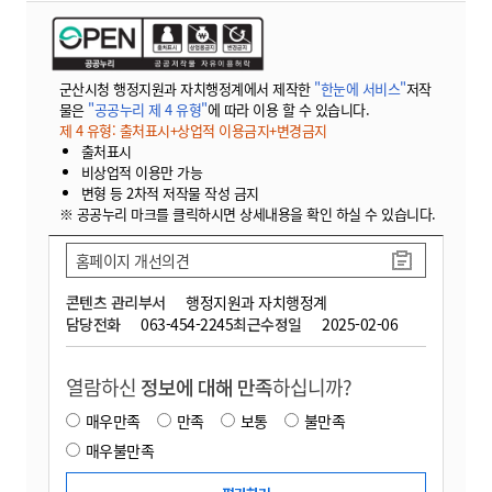
군산시청 행정지원과 자치행정계에서 제작한
"한눈에 서비스"
저작
물은
"공공누리 제 4 유형"
에 따라 이용 할 수 있습니다.
제 4 유형: 출처표시+상업적 이용금지+변경금지
출처표시
비상업적 이용만 가능
변형 등 2차적 저작물 작성 금지
※ 공공누리 마크를 클릭하시면 상세내용을 확인 하실 수 있습니다.
홈페이지 개선의견
콘텐츠 관리부서
행정지원과 자치행정계
담당전화
063-454-2245
최근수정일
2025-02-06
열람하신
정보에 대해 만족
하십니까?
매우만족
만족
보통
불만족
매우불만족