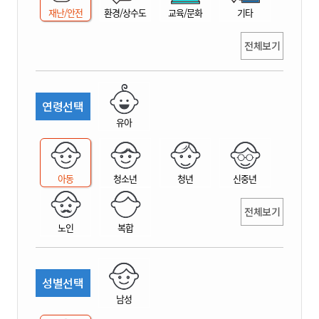
재난/안전
환경/상수도
교육/문화
기타
전체보기
연령선택
유아
아동
청소년
청년
신중년
전체보기
노인
복합
성별선택
남성