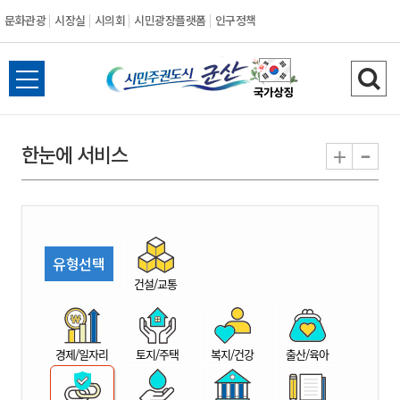
문화관광
시장실
시의회
시민광장플랫폼
인구정책
시
전
검
민
체
색
메
하
-
+
한눈에 서비스
주
뉴
기
열
권
기
도
유형선택
시
건설/교통
군
경제/일자리
토지/주택
복지/건강
출산/육아
산