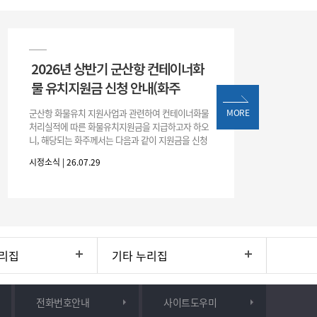
2026년 상반기 군산항 컨테이너화
물 유치지원금 신청 안내(화주
군산항 화물유치 지원사업과 관련하여 컨테이너화물
MORE
처리실적에 따른 화물유치지원금을 지급하고자 하오
니, 해당되는 화주께서는 다음과 같이 지원금을 신청
하시기 바랍니다. 1. 해당기간 : ‘25. 11. 1. ~ '26. 4. 30.
시정소식 | 26.07.29
(6개월
리집
기타 누리집
전화번호안내
사이트도우미