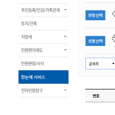
림
계약정보공개
전화번호안내
전화번호안내
전화번호안내
전화번호안내
전화번호안내
전화번호안내
전화번호안내
전화번호안내
군산시보
장사정보
열
주민등록/인감/가족관계
입찰/계약정보
연령선택
읍면동소식
주민복지 안내서
주요시책
림
수산업
찾아오시는길
찾아오시는길
찾아오시는길
찾아오시는길
찾아오시는길
찾아오시는길
찾아오시는길
찾아오시는길
용역과제
열
민원편의제도
토지/건축
웹진 열린군산
시정계획
어업현황
림
타기관소식
민원 1회방문 처리제
주요업무
수산물 안전정보
열
지방세
성별선택
어디서나 민원처리제
시정백서
림
군산수산물 소비촉진행사
상품권 구매 사용 및 관리
사전심사 청구제도
열
민원편의제도
군산 특화 수산물
림
민원인 후견인제
열
민원편람/서식
복합민원 상담예약제
림
폐업신고 원스톱서비스
열
한눈에 서비스
납세자 보호관제도
림
『안심상속』 원스톱 서비
열
전자민원창구
스
번호
림