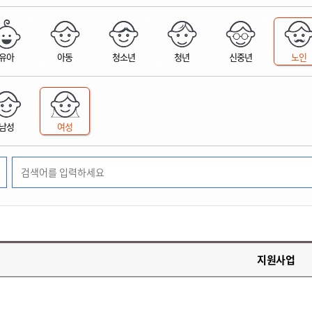
위원회 현황
공공데이터 개방
업무추진비공
군산시 무상교통
공부의 명수
정부24
위원회 명단공개
공공데이터 개방
예산/재정
법률정보
국민신문고
건설
부동산
에너지
유아
아동
청소년
청년
신중년
노인
환경
청소
위생
위원회 회의록 공개
공공데이터 수요조사
민원편람/서식
한눈에 서비스
전자가족관계등록
예산안내
조례규칙 입법예고
경제동향
도로/가로등
부동산 정보
태양광
환경선언문
청소정보
공중위생
재정공시
조례규칙 입법예고(구)
물가정보
자전거
주소/건축/지적/지리정보
가스/석유
인터넷등기소
환경기본정보
대형폐기물 배출신고
위생용품 제조업
결산보고서
법률정보 관련사이트
사회조사
조상땅찾기
국세청홈택스
남성
여성
화학물질 관리지도
공모사업
생활쓰레기 처리요령
식품위생
중기지방재정계획
사업체조
위택스
미세먼지 대응
음식물쓰레기 처리요령
문화 콘텐츠업
투자심사
통계연보
부동산통합민원
환경영향평가
폐기물 처리시설 현황
예산낭비신고
청년통계
체육
공공데이터포털
석면해체 건축물정보
보조금 부정수급 신고
주민등록
새올전자민원창구
체육시설 안내
환경오염업소 공개
공유재산
체류외국
군산시체육회
환경 관련사이트
재정용어사전
생활체육 공지
지원사업
군산시 고향사랑기부제
고향사랑기부제 소개
군산상품