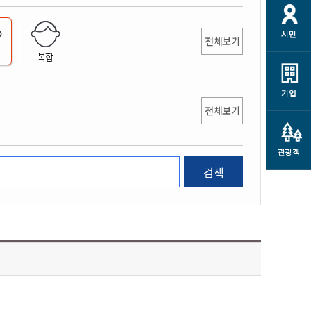
개
재정정보 공개
공공저작물
션
시민
통계정보
행정규제개혁
전체보기
소상공인 지원
복합
민방위/재난안전
시스템
행정규제개혁안내
고유가 피해지원금
민방위
규제신문고
군산사랑배달 배달의명수
기업
재난안전
전체보기
규제입증요청
카드수수료 지원
풍수해보험
사
규제정보포털
소상공인지원
재해예방
관광객
관련기관 안내
검색
군산시착한가격업소
시민대상보험
통계
영조물 배상보험
인 현황
군산시민 안전보험
군산시민 자전거보험
군산 상품
농업인안전보험 농가부담
 가이드북
금 지원사업