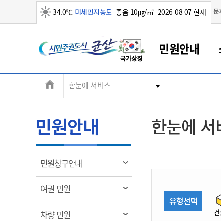
맑음
문
34.0℃
미세먼지농도
좋음 10㎍/㎥
2026-08-07 현재
시
민원안내
민
전
한눈에 서비스
군산새만금
민원안내
소통참여
생활복지
경제산업
정보공개
군산소개
전북소개
주
군산에서 시작되는 새만금
전북특별자치도 소개
군산사랑상품권
민원창구안내
정보공개제도
복지/보건
시정알림
군산시 비전
체
권
민원이용안내
시정소식
인구정책
상품권 안내
제도안내
전북특별자치도란?
메
민원안내
한눈에 서
민원수수료
시험/채용
통합돌봄
상품권 공지사항
비공개대상정보
전북특별자치도 용어 Q&A
뉴
도
종합민원창구
보도자료
주민복지
상품권 Q&A
불복구제절차
자료실
시
아름다운 배려창구
행사안내
아동/청소년
상품권 이용규약
수수료
열
민원창구안내
홍보영상 게시판
토지정보민원창구
행사일정표
여성/가족
판매대행점 조회
정보공개서식
림
군
대표전화
대표전화
대표전화
대표전화
대표전화
대표전화
대표전화
대표전화
063-454-4000
063-454-4000
063-454-4000
063-454-4000
063-454-4000
063-454-4000
063-454-4000
063-454-4000
열
여권 민원
무인민원발급기
교육안내
노인복지
지류상품권 재고조회
림
유형선택
산
보건소식
장애인복지
부서 및 담당자 연락처
부서 및 담당자 연락처
부서 및 담당자 연락처
부서 및 담당자 연락처
부서 및 담당자 연락처
부서 및 담당자 연락처
부서 및 담당자 연락처
부서 및 담당자 연락처
건
열
차량 민원
고시공고
사회서비스(바우처)