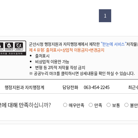
기부자 예우제
기부자 명예의 전당
1
기금사업
군산시 답례품
고향사랑기부제 소식
군산시청 행정지원과 자치행정계에서 제작한
"한눈에 서비스"
저작물
제 4 유형: 출처표시+상업적 이용금지+변경금지
출처표시
비상업적 이용만 가능
변형 등 2차적 저작물 작성 금지
※ 공공누리 마크를 클릭하시면 상세내용을 확인 하실 수 있습니다.
행정지원과 자치행정계
담당전화
063-454-2245
최근
에 대해 만족
하십니까?
매우만족
만족
보통
불만