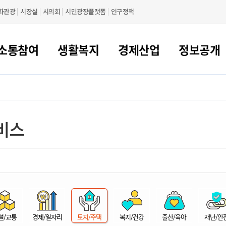
화관광
시장실
시의회
시민광장플랫폼
인구정책
소통참여
생활복지
경제산업
정보공개
새만금 해양거점도시 군산
정보공개 목록/청구
시민참여서비스
여권 민원
기업지원
교육
군산시 소개
군산시 관할권 주요논리
각종 신고/민원
사전정보공표
일자리/창업
차량 민원
상하수도
시청안내
새만금 관할구역 결
주민등록/인감/가
교통안내
기업목록
인사운영
SNS소식
여권발급안내
시민광장플랫폼
교육지원
투자기업 인센티브
정보공개 목록/청구
군산 현황
차량등록사업소 안내
하수도 계획
군산시 명장
사전정보공표
청사종합안내
주민등록/인감/가
시내버스
일반기업 목록
2022년도 통계
조직도
비스
여권 서식
시장에게 바란다
평생교육
기업지원정책
군산의 역사
차량 신규/이전 등록
상수도시설
구인구직
수시공표
전화번호안내
각종서식
택시
사회적경제기업
2023년도 통계
업무
나의민원
학자금대출이자지원
경제 공지/서식
수상현황
저당권 설정/말소 등록
수질검사
청년뜰(청년센터/창업센터)
부서별 팩스번호
시외버스/고속버스
공장 검색
2024년도 통계
부서소
나도한마디
우리아이 꿈탐험 지원사업
기업애로해소SOS
자연지리특성
등록원부 열람/발급
상수도/하수도 요금
시청 오시는 길
철도/항공
2025년도 통계
부서별 
군산시사회적경제지원센터
칭찬합시다
시민정보화교육
강소연구개발특구
행정구역/행정지도
자동차 등록 서식
요금조회납부시스템
여객선
설문조사
부모학교예약시스템
자매결연/국제협력 도시
자동차 과태료 조회 및 납부
공공하수처리시설
교통 관련사이트
일자리 지원사업
자원봉사참여
군산어린이시청
군산의 상징
자동차 정기(종합)검사 기
주정차단속 문자알
일자리지원센터
설/교통
경제/일자리
토지/주택
복지/건강
출산/육아
재난/안
간조회 및 검사예약
스
전자민원창
적극행정
디지털배움터