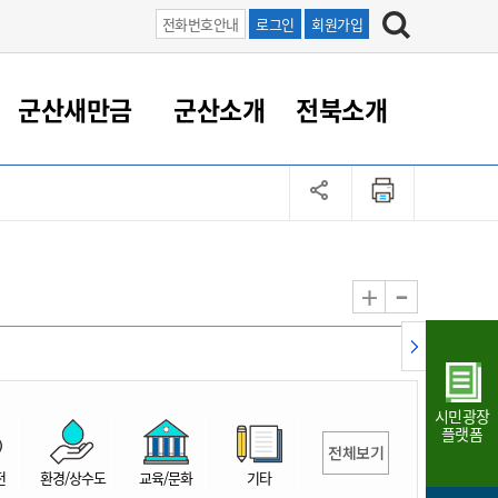
전화번호안내
로그인
회원가입
군산새만금
군산소개
전북소개
정 대응
족관계
부서/업무
RE100의 중심 새만금
도시/공원/주택
산업인프라
정책실명제
토지/건축
읍면동 안내
군산새만금 홍보 영상
조직운영6대지표
농업/축산업
도시재생
지방세
족관계
도시계획/지구단위계획
군산국가산업단지
정책실명제 안내
지방세
도시재생사업
민선8기 농업비전/발전방
공무원 정원
향
-
+
공원녹지
군산2국가산업단지
국민신청실명제안내
지방세환급금신청
도시재생(현장)지원센터
과장급이상 상위직 비율
농산물 유통
식
주택
새만금산업단지
정책실명제 중점관리 대상
지방세 상담챗봇
도시재생시설 현황
공무원 1인당 주민수
가축방역
자료실
자유무역지역
도시재생 공지/행사
현장공무원 비율
동물복지
지방산업단지
재정규모대비 인건비운영
시민광장
농공단지
실국본부수
플랫폼
전체보기
림 서비
산업단지 지도
내고장 알리미
전
환경/상수도
교육/문화
기타
구
항만/여객/공항/철도/컨벤