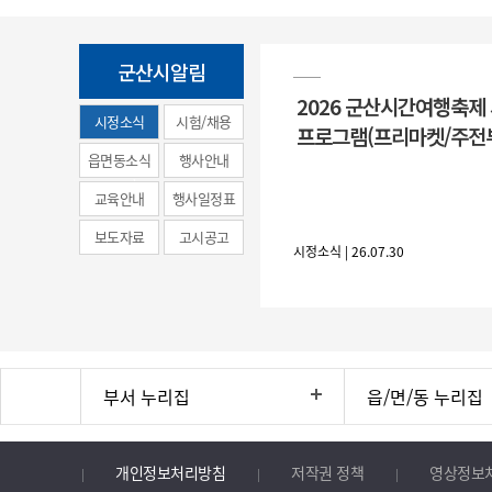
군산시알림
2026 군산시간여행축제
시정소식
시험/채용
프로그램(프리마켓/주전
(municipal
읍면동소식
행사안내
news)
교육안내
행사일정표
보도자료
고시공고
시정소식 | 26.07.30
부서 누리집
읍/면/동 누리집
개인정보처리방침
저작권 정책
영상정보