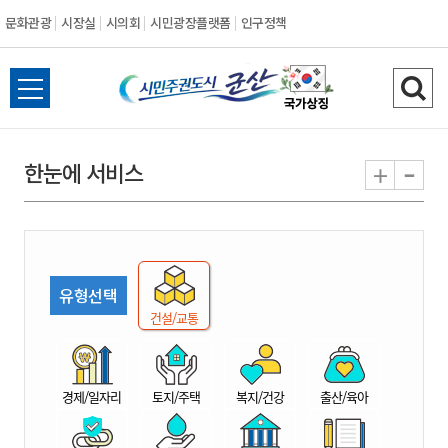
문화관광
시장실
시의회
시민광장플랫폼
인구정책
시
전
검
민
체
색
메
하
-
+
한눈에 서비스
주
뉴
기
열
권
기
도
유형선택
시
건설/교통
군
경제/일자리
토지/주택
복지/건강
출산/육아
산