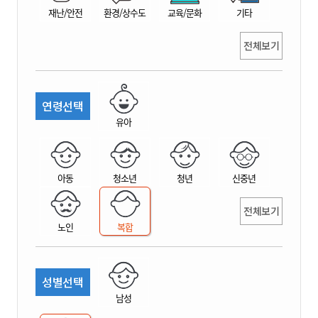
재난/안전
환경/상수도
교육/문화
기타
전체보기
연령선택
유아
아동
청소년
청년
신중년
전체보기
노인
복합
성별선택
남성