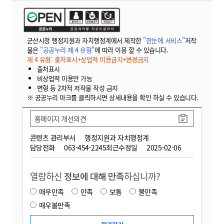
군산시청 행정지원과 자치행정계에서 제작한
"한눈에 서비스"
저작
물은
"공공누리 제 4 유형"
에 따라 이용 할 수 있습니다.
제 4 유형: 출처표시+상업적 이용금지+변경금지
출처표시
비상업적 이용만 가능
변형 등 2차적 저작물 작성 금지
※ 공공누리 마크를 클릭하시면 상세내용을 확인 하실 수 있습니다.
홈페이지 개선의견
콘텐츠 관리부서
행정지원과 자치행정계
담당전화
063-454-2245
최근수정일
2025-02-06
열람하신
정보에 대해 만족
하십니까?
매우만족
만족
보통
불만족
매우불만족