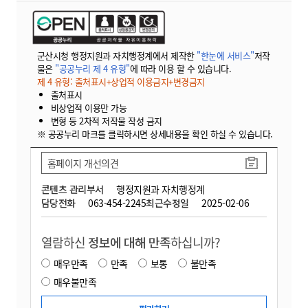
군산시청 행정지원과 자치행정계에서 제작한
"한눈에 서비스"
저작
물은
"공공누리 제 4 유형"
에 따라 이용 할 수 있습니다.
제 4 유형: 출처표시+상업적 이용금지+변경금지
출처표시
비상업적 이용만 가능
변형 등 2차적 저작물 작성 금지
※ 공공누리 마크를 클릭하시면 상세내용을 확인 하실 수 있습니다.
홈페이지 개선의견
콘텐츠 관리부서
행정지원과 자치행정계
담당전화
063-454-2245
최근수정일
2025-02-06
열람하신
정보에 대해 만족
하십니까?
매우만족
만족
보통
불만족
매우불만족