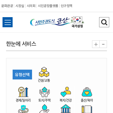
문화관광
시장실
시의회
시민광장플랫폼
인구정책
시
전
검
민
체
색
메
하
-
+
한눈에 서비스
주
뉴
기
열
권
기
도
유형선택
시
건설/교통
군
경제/일자리
토지/주택
복지/건강
출산/육아
산