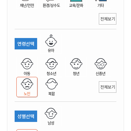
재난/안전
환경/상수도
교육/문화
기타
전체보기
연령선택
유아
아동
청소년
청년
신중년
전체보기
노인
복합
성별선택
남성