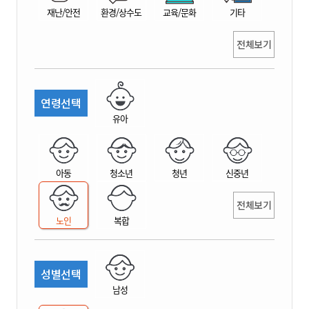
재난/안전
환경/상수도
교육/문화
기타
전체보기
연령선택
유아
아동
청소년
청년
신중년
전체보기
노인
복합
성별선택
남성