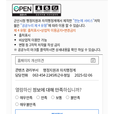
군산시청 행정지원과 자치행정계에서 제작한
"한눈에 서비스"
저작
물은
"공공누리 제 4 유형"
에 따라 이용 할 수 있습니다.
제 4 유형: 출처표시+상업적 이용금지+변경금지
출처표시
비상업적 이용만 가능
변형 등 2차적 저작물 작성 금지
※ 공공누리 마크를 클릭하시면 상세내용을 확인 하실 수 있습니다.
홈페이지 개선의견
콘텐츠 관리부서
행정지원과 자치행정계
담당전화
063-454-2245
최근수정일
2025-02-06
열람하신
정보에 대해 만족
하십니까?
매우만족
만족
보통
불만족
매우불만족