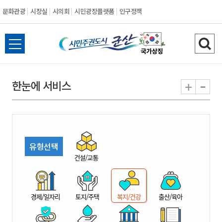
문화관광
시장실
시의회
시민광장플랫폼
인구정책
시
전
검
민
체
색
메
하
-
+
한눈에 서비스
주
뉴
기
열
권
기
도
유형선택
시
건설/교통
군
경제/일자리
토지/주택
복지/건강
출산/육아
산