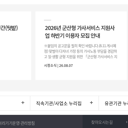
공간(텃밭)
2026년 군산형 가사서비스 지원사
업 하반기 이용자 모집 안내
※붙임의 공고문을 필히 확인 바랍니다.(8.11.게시예
정) 맞벌이·다자녀 가정 등의 가사노동 부담을 경감하
고 일·생활 균형 지원을 위한 「군산형 가사서비스 지
원사업」하반기 이용자를 다음과 같이 추가 모집하오
시정소식 | 26.08.07
니 많은 참여 바랍니다. 1
직속기관/사업소 누리집
유관기관 누
찾아오시는길
처리기기운영·관리방침