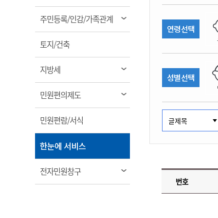
림
계약정보공개
전화번호안내
전화번호안내
전화번호안내
전화번호안내
전화번호안내
전화번호안내
전화번호안내
전화번호안내
군산시보
장사정보
열
주민등록/인감/가족관계
입찰/계약정보
연령선택
읍면동소식
주민복지 안내서
주요시책
림
수산업
찾아오시는길
찾아오시는길
찾아오시는길
찾아오시는길
찾아오시는길
찾아오시는길
찾아오시는길
찾아오시는길
용역과제
열
민원편의제도
토지/건축
웹진 열린군산
시정계획
어업현황
림
타기관소식
민원 1회방문 처리제
주요업무
수산물 안전정보
열
지방세
성별선택
어디서나 민원처리제
시정백서
림
군산수산물 소비촉진행사
상품권 구매 사용 및 관리
사전심사 청구제도
열
민원편의제도
군산 특화 수산물
림
민원인 후견인제
열
민원편람/서식
복합민원 상담예약제
림
폐업신고 원스톱서비스
열
한눈에 서비스
납세자 보호관제도
림
『안심상속』 원스톱 서비
열
전자민원창구
스
번호
림