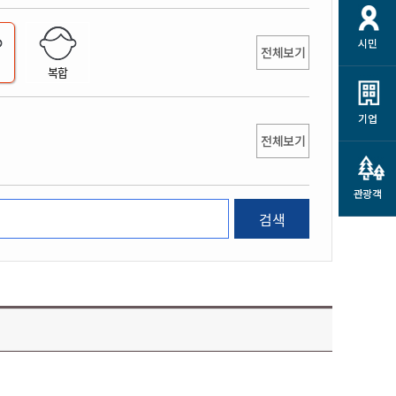
개
재정정보 공개
공공저작물
션
시민
통계정보
행정규제개혁
전체보기
소상공인 지원
복합
민방위/재난안전
시스템
행정규제개혁안내
고유가 피해지원금
민방위
규제신문고
군산사랑배달 배달의명수
기업
재난안전
전체보기
규제입증요청
카드수수료 지원
풍수해보험
사
규제정보포털
소상공인지원
재해예방
관광객
관련기관 안내
검색
군산시착한가격업소
시민대상보험
통계
영조물 배상보험
인 현황
군산시민 안전보험
군산시민 자전거보험
군산 상품
농업인안전보험 농가부담
 가이드북
금 지원사업