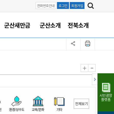
전화번호안내
로그인
회원가입
군산새만금
군산소개
전북소개
정 대응
족관계
부서/업무
RE100의 중심 새만금
도시/공원/주택
산업인프라
정책실명제
토지/건축
읍면동 안내
군산새만금 홍보 영상
조직운영6대지표
농업/축산업
도시재생
지방세
족관계
도시계획/지구단위계획
군산국가산업단지
정책실명제 안내
지방세
도시재생사업
민선8기 농업비전/발전방
공무원 정원
향
-
+
공원녹지
군산2국가산업단지
국민신청실명제안내
지방세환급금신청
도시재생(현장)지원센터
과장급이상 상위직 비율
농산물 유통
식
주택
새만금산업단지
정책실명제 중점관리 대상
지방세 상담챗봇
도시재생시설 현황
공무원 1인당 주민수
가축방역
자료실
자유무역지역
도시재생 공지/행사
현장공무원 비율
동물복지
지방산업단지
재정규모대비 인건비운영
시민광장
농공단지
실국본부수
플랫폼
전체보기
림 서비
산업단지 지도
내고장 알리미
전
환경/상수도
교육/문화
기타
구
항만/여객/공항/철도/컨벤