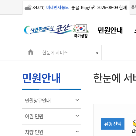
구름많음
문
34.0℃
미세먼지농도
좋음 16㎍/㎥
2026-08-09 현재
시
민원안내
민
전
한눈에 서비스
군산새만금
민원안내
소통참여
생활복지
경제산업
정보공개
군산소개
전북소개
주
군산에서 시작되는 새만금
전북특별자치도 소개
군산사랑상품권
민원창구안내
정보공개제도
복지/보건
시정알림
군산시 비전
체
권
민원이용안내
시정소식
인구정책
상품권 안내
제도안내
전북특별자치도란?
메
민원안내
한눈에 서
민원수수료
시험/채용
통합돌봄
상품권 공지사항
비공개대상정보
전북특별자치도 용어 Q&A
뉴
도
종합민원창구
보도자료
주민복지
상품권 Q&A
불복구제절차
자료실
시
아름다운 배려창구
행사안내
아동/청소년
상품권 이용규약
수수료
열
민원창구안내
홍보영상 게시판
토지정보민원창구
행사일정표
여성/가족
판매대행점 조회
정보공개서식
림
군
대표전화
대표전화
대표전화
대표전화
대표전화
대표전화
대표전화
대표전화
063-454-4000
063-454-4000
063-454-4000
063-454-4000
063-454-4000
063-454-4000
063-454-4000
063-454-4000
열
여권 민원
무인민원발급기
교육안내
노인복지
지류상품권 재고조회
림
유형선택
산
보건소식
장애인복지
부서 및 담당자 연락처
부서 및 담당자 연락처
부서 및 담당자 연락처
부서 및 담당자 연락처
부서 및 담당자 연락처
부서 및 담당자 연락처
부서 및 담당자 연락처
부서 및 담당자 연락처
건
열
차량 민원
고시공고
사회서비스(바우처)