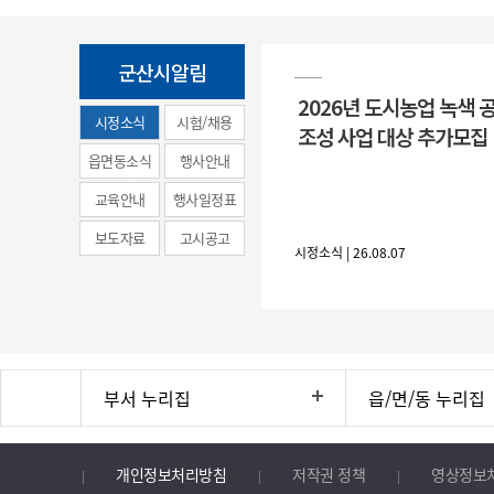
군산시알림
2026년 도시농업 녹색 
시정소식
시험/채용
조성 사업 대상 추가모집
(municipal
읍면동소식
행사안내
news)
교육안내
행사일정표
보도자료
고시공고
시정소식 | 26.08.07
부서 누리집
읍/면/동 누리집
개인정보처리방침
저작권 정책
영상정보